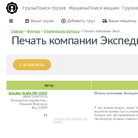
Грузы
Поиск грузов
Машины
Поиск машин
Грузо
Ваши грузы
Добавить груз
Ваши машины
Главная
>
Форумы
>
Юридические вопросы
>
Печать компании Эксп...
Печать компании Экспед
ОТВЕТИТЬ
Автор
Альфа-трэйд НН, ООО
Печать компании Экспедит
(ИНН:5256074219)
Экспедитор-перевозчик ,
Нижний Новгород
Код:22999
У нас возник вопрос, наши З
водитель принял груз к пере
балансе нет, мы привлекаем 
#1
Экспедитор должна ставить п
* контакт был изменен или
удален