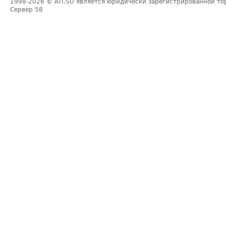
1998-2026
© ATI.SU является юридически зарегистрированной то
Сервер
58