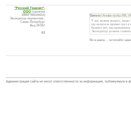
"Русский Транзит",
ООО
(удалена)
(ИНН:7806340654)
Цитата
(Альфа-трэйд НН, О
Экспедитор-перевозчик ,
У нас возник вопрос, наши 
Санкт-Петербург
где водитель принял груз к
Код:26582
балансе нет, мы привлекаем
Экспедитор должна ставить
#2
Ни в каком.... почитайте зако
Администрация сайта не несет ответственности за информацию, публикуемую в ф