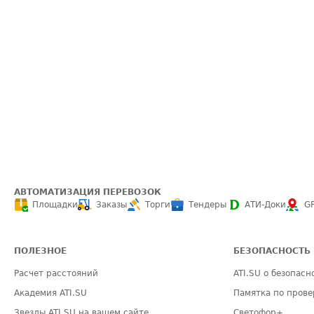
АВТОМАТИЗАЦИЯ ПЕРЕВОЗОК
Площадки
Заказы
Торги
Тендеры
АТИ-Доки
G
ПОЛЕЗНОЕ
БЕЗОПАСНОСТЬ
Расчет расстояний
ATI.SU о безопасн
Академия ATI.SU
Памятка по прове
Звезды ATI.SU на вашем сайте
Светофор+