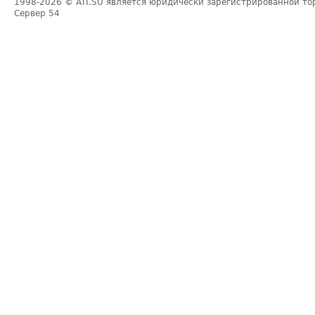
1998-2026
© ATI.SU является юридически зарегистрированной то
Сервер
54