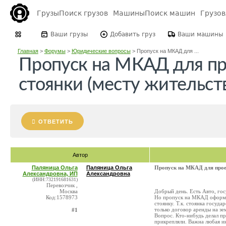
Грузы
Поиск грузов
Машины
Поиск машин
Грузо
Ваши грузы
Добавить груз
Ваши машины
Главная
>
Форумы
>
Юридические вопросы
>
Пропуск на МКАД для ...
Пропуск на МКАД для пр
стоянки (месту жительст
ОТВЕТИТЬ
Автор
Паляница Ольга
Паляница Ольга
Пропуск на МКАД для проез
Александровна, ИП
Александровна
(ИНН:732191681631)
Перевозчик ,
Москва
Добрый день. Есть Авто, гос
Код:1578973
Но пропуск на МКАД оформит
стоянку. Т.к. стоянка госуда
только договор аренды на з
#1
Вопрос. Кто-нибудь делал п
прикрепляли. Важна любая и