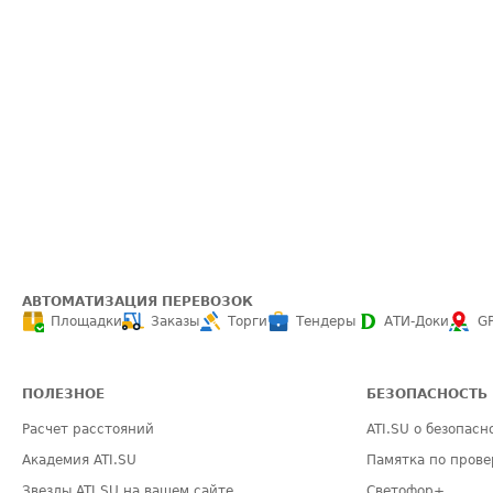
АВТОМАТИЗАЦИЯ ПЕРЕВОЗОК
Площадки
Заказы
Торги
Тендеры
АТИ-Доки
G
ПОЛЕЗНОЕ
БЕЗОПАСНОСТЬ
Расчет расстояний
ATI.SU о безопасн
Академия ATI.SU
Памятка по прове
Звезды ATI.SU на вашем сайте
Светофор+