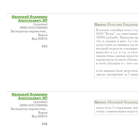
Малицкий Владимир
Анатольевич, ИП
(удалена)
Цитата
(Разгуляев Владимир
(ИНН:434521686668)
В начале сентября этого го
Экспедитор-перевозчик ,
ООО "Белль", по окончанию
Киров
30000 рублей). Выгрузка п
Код:86854
что и указано в акте. Со сл
допустили,сославшись на не
#15
который водитель отказывал
вины нет и т.д. и т.п., в и
перевозчика данная недост
перевозку)в полном объеме 
в этой ситуации и с чего нач
если машина била загружен
заводе прощитают за 5 мину
Малицкий Владимир
Анатольевич, ИП
(удалена)
Цитата
(Малицкий Владимир
(ИНН:434521686668)
недостача 3 стиральных ма
Экспедитор-перевозчик ,
очень сомнительная недост
Киров
Код:86854
#16