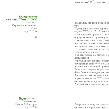
чего начать? В трансп.комп. е
"Юридическое
агентство "Титул", ООО
(удалена)
Владимир, эта тема неоднок
Страховая компания ,
тем:
Омск
"Тут нужно еще договорчик п
Код:317754
случае УАТ (ст. 15 п.8) гов
транспортных средствах, ко
#2
осуществляется грузополучат
Что означает - не Ваша голо
претензию Вашим заказчикам 
нехорошие люди, не платите.
"В соответствии со статьей 7
установленную плату.
В соответствии со статьей 3
допускается.
Учитывая изложенное, прошу 
осуществленной **** по марш
получения настоящей претен
Если в договоре есть услови
была быть произведена опла
А потом по закону жанра на
порядке взыскать с *** задо
(оплата услуг представителя
А потом со всеми документа
Вадо
(удалена)
Перевозчик ,
Нижний Новгород
Аеще можно и нужно делать т
Код:938197
фургона не нарушена..пусть с