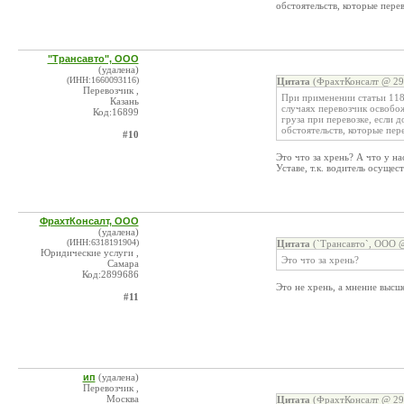
обстоятельств, которые пере
"Трансавто", ООО
(удалена)
(ИНН:1660093116)
Цитата
(ФрахтКонсалт @ 29.
Перевозчик ,
При применении статьи 118 
Казань
случаях перевозчик освобож
Код:16899
груза при перевозке, если д
обстоятельств, которые пер
#10
Это что за хрень? А что у на
Уставе, т.к. водитель осущес
ФрахтКонсалт, ООО
(удалена)
(ИНН:6318191904)
Цитата
(`Трансавто`, ООО @
Юридические услуги ,
Это что за хрень?
Самара
Код:2899686
Это не хрень, а мнение высш
#11
ип
(удалена)
Перевозчик ,
Москва
Цитата
(ФрахтКонсалт @ 29.