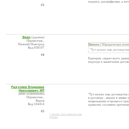
подпись..расшифровка..а пот
#3
Вадо
(удалена)
Перевозчик ,
Нижний Новгород
Цитата
(`Юридическое агент
Код:938197
"Тут нужно еще договорчик 
#4
Екатерин..скорее всего данн
подходе к заключении догов
Разгуляев Владимир
Николаевич, ИП
(ИНН:433800008484)
"Тут нужно еще договорчик п
Перевозчик ,
в договоре , вернее в заявке
Киров
повреждение в процессе тра
Код:104414
грамотно составить претенз
#5
* контакт был изменен или
удален