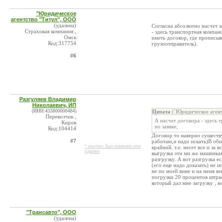
"Юридическое
агентство "Титул", ООО
(удалена)
Согласна абсолютно насчет з
Страховая компания ,
- здесь транспортная компан
Омск
иметь договор, где прописыв
Код:317754
грузоотправитель).
#6
Разгуляев Владимир
Николаевич, ИП
(ИНН:433800008484)
Цитата
(`Юридическое агент
Перевозчик ,
А насчет договора - здесь 
Киров
по заявке,
Код:104414
Договор то наверно существу
#7
работаю,и надо искать)В общ
* контакт был изменен или
крайний. т.е. несет все и за 
удален
выгрузка эти ми же машинкам
разгрузку. А вот разгрузка е
(его еще надо доказать) не и
не по моей вине и на меня в
погрузки 20 процентов штраф
который дал мне загрузку , н
"Трансавто", ООО
(удалена)