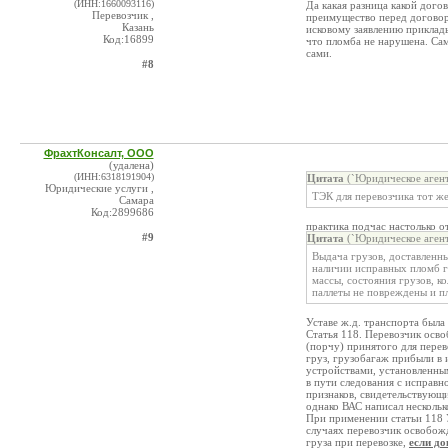
(ИНН:1660093116)
Да какая разница какой дого
Перевозчик ,
преимущество перед договоро
Казань
исковому заявлению приклады
Код:16899
что пломба не нарушена. Сам
сами.
#8
ФрахтКонсалт, ООО
(удалена)
(ИНН:6318191904)
Цитата
(`Юридическое агент
Юридические услуги ,
ТЭК для перевозчика тот ж
Самара
Код:2899686
практика подчас настолько о
#9
Цитата
(`Юридическое агент
Выдача грузов, доставленн
наличии исправных пломб г
массы, состояния грузов, ко
паллеты не повреждены и п
Уставе ж.д. транспорта была
Статья 118. Перевозчик осво
(порчу) принятого для перево
груз, грузобагаж прибыли в
устройствами, установленным
в пути следования с исправн
признаков, свидетельствующи
однако ВАС написал нескольк
При применении статьи 118 У
случаях перевозчик освобожд
груза при перевозке,
если д