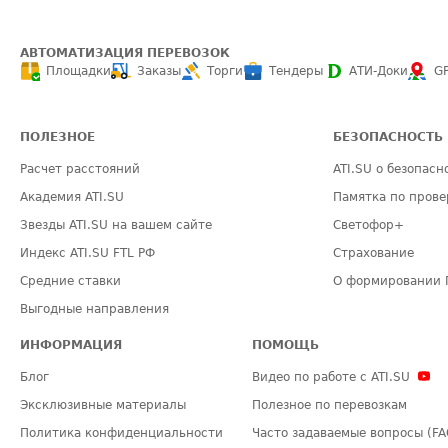
АВТОМАТИЗАЦИЯ ПЕРЕВОЗОК
Площадки
Заказы
Торги
Тендеры
АТИ-Доки
G
ПОЛЕЗНОЕ
БЕЗОПАСНОСТЬ
Расчет расстояний
ATI.SU о безопасн
Академия ATI.SU
Памятка по прове
Звезды ATI.SU на вашем сайте
Светофор+
Индекс ATI.SU FTL РФ
Страхование
Средние ставки
О формировании 
Выгодные направления
ИНФОРМАЦИЯ
ПОМОЩЬ
Блог
Видео по работе с ATI.SU
Эксклюзивные материалы
Полезное по перевозкам
Политика конфиденциальности
Часто задаваемые вопросы (FA