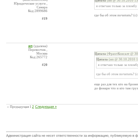
Цитата
(ип @ 30.10.2010 15
Юридические услуги ,
я отвечаю только за пломбу
Самара
Код:2899686
где бы об этом почитать? (с
#19
ип
(удалена)
Перевозчик ,
Москва
Цитата
(ФрахтКонсалт @ 30.
Код:265772
Цитата
(ип @ 30.10.2010 1
#20
я отвечаю только за пломб
где бы об этом почитать? (
ещо раз для тех кто на брон
до фонаря что и кто там груз
« Предыдущая
1
2
Следующая »
Администрация сайта не несет ответственности за информацию, публикуемую в ф