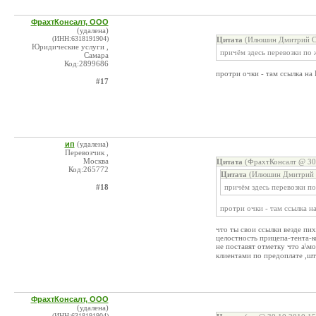
ФрахтКонсалт, ООО
(удалена)
(ИНН:6318191904)
Цитата
(Илюшин Дмитрий Се
Юридические услуги ,
причём здесь перевозки по 
Самара
Код:2899686
протри очки - там ссылка на
#17
ип
(удалена)
Перевозчик ,
Москва
Цитата
(ФрахтКонсалт @ 30.
Код:265772
Цитата
(Илюшин Дмитрий С
#18
причём здесь перевозки по
протри очки - там ссылка н
что ты свои ссылки везде пи
целостность прицепа-тента-к
не поставят отметку что а\м
клиентами по предоплате ,ш
ФрахтКонсалт, ООО
(удалена)
(ИНН:6318191904)