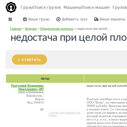
Грузы
Поиск грузов
Машины
Поиск машин
Грузо
Ваши грузы
Добавить груз
Ваши машины
Главная
>
Форумы
>
Юридические вопросы
>
недостача при целой ...
недостача при целой пл
ОТВЕТИТЬ
Автор
Разгуляев Владимир
недостача при целой пломб
Николаевич, ИП
(ИНН:433800008484)
Перевозчик ,
Киров
В начале сентября этого год
Код:104414
ООО "Белль", по окончанию 
30000 рублей). Выгрузка пр
и указано в акте. Со слов во
#1
допустили,сославшись на нек
* контакт был изменен или
удален
который водитель отказывалс
нет и т.д. и т.п., в итоге в
данная недостача была вычт
объеме без предоставления к