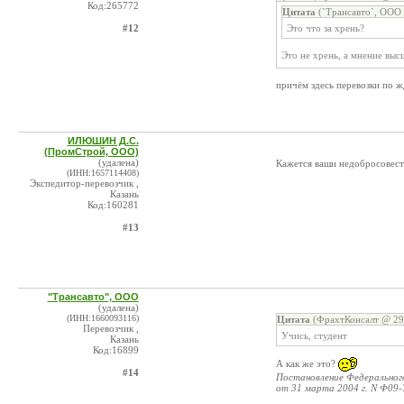
Код:265772
Цитата
(`Трансавто`, ООО 
#12
Это что за хрень?
Это не хрень, а мнение выс
причём здесь перевозки по ж
ИЛЮШИН Д.С.
(ПромСтрой, ООО)
(удалена)
Кажется ваши недобросовестн
(ИНН:1657114408)
Экспедитор-перевозчик ,
Казань
Код:160281
#13
"Трансавто", ООО
(удалена)
(ИНН:1660093116)
Цитата
(ФрахтКонсалт @ 29.
Перевозчик ,
Учись, студент
Казань
Код:16899
А как же это?
#14
Постановление Федеральног
от 31 марта 2004 г. N Ф09