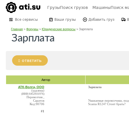
Грузы
Поиск грузов
Машины
Поиск м
Все сервисы
Ваши грузы
Добавить груз
Главная
>
Форумы
>
Юридические вопросы
>
Зарплата
Зарплата
ОТВЕТИТЬ
Автор
АТК-Волга, ООО
Зарплата
(удалена)
(ИНН:6452931976)
Перевозчик ,
Саратов
Уважаемые перевозчики, поде
Код:90706
Scania R124? Стоит брать?
#1