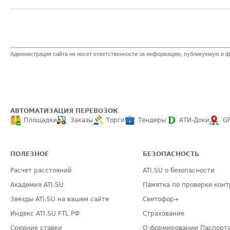
Администрация сайта не несет ответственности за информацию, публикуемую в ф
АВТОМАТИЗАЦИЯ ПЕРЕВОЗОК
Площадки
Заказы
Торги
Тендеры
АТИ-Доки
G
ПОЛЕЗНОЕ
БЕЗОПАСНОСТЬ
Расчет расстояний
ATI.SU о безопасности
Академия ATI.SU
Памятка по проверке конт
Звезды ATI.SU на вашем сайте
Светофор+
Индекс ATI.SU FTL РФ
Страхование
Средние ставки
О формировании Паспорт