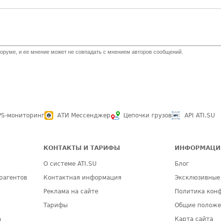
оруме, и ее мнение может не совпадать с мнением авторов сообщений.
PS-мониторинг
АТИ Мессенджер
Цепочки грузов
API ATI.SU
КОНТАКТЫ И ТАРИФЫ
ИНФОРМАЦИ
О системе ATI.SU
Блог
рагентов
Контактная информация
Эксклюзивные
Реклама на сайте
Политика кон
Тарифы
Общие полож
а
Карта сайта