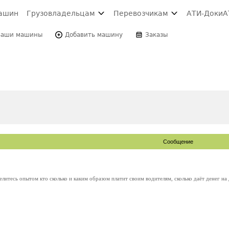
ашин
Грузовладельцам
Перевозчикам
АТИ-Доки
А
Ваши машины
Добавить машину
Заказы
Сообщение
литесь опытом кто сколько и каким образом платит своим водителям, сколько даёт денег на 