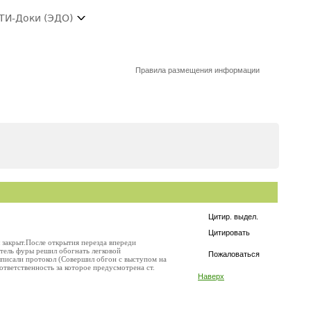
ТИ-Доки (ЭДО)
Правила размещения информации
Цитир. выдел.
Цитировать
закрыт.После открытия перезда впереди
итель фуры решил обогнать легковой
Пожаловаться
ыписали протокол (Совершил обгон с выступом на
тветственность за которое предусмотрена ст.
Наверх