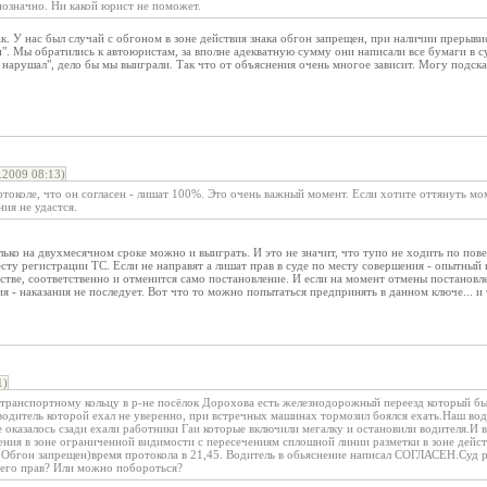
нозначно. Ни какой юрист не поможет.
к. У нас был случай с обгоном в зоне действия знака обгон запрещен, при наличии прерыви
н". Мы обратились к автоюристам, за вполне адекватную сумму они написали все бумаги в суд
е нарушал", дело бы мы выиграли. Так что от объяснения очень многое зависит. Могу подск
2009 08:13)
отоколе, что он согласен - лишат 100%. Это очень важный момент. Если хотите оттянуть мом
ия не удастся.
лько на двухмесячном сроке можно и выиграть. И это не значит, что тупо не ходить по пове
сту регистрации ТС. Если не направят а лишат прав в суде по месту совершения - опытны
йстве, соответственно и отменится само постановление. И если на момент отмены постанов
я - наказания не последует. Вот что то можно попытаться предпринять в данном ключе... и т
1)
транспортному кольцу в р-не посёлок Дорохова есть железнодорожный переезд который бы
 водитель которой ехал не уверенно, при встречных машинах тормозил боялся ехать.Наш во
 оказалось сзади ехали работники Гаи которые включили мегалку и остановили водителя.И
ения в зоне ограниченной видимости с пересечениям сплошной линии разметки в зоне дейст
0Обгон запрещен)время протокола в 21,45. Водитель в обьяснение написал СОГЛАСЕН.Суд р
 его прав? Или можно побороться?