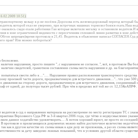
6.02.2009 10:51)
транспортному кольцу в р-не посёлок Дорохова есть железнодорожный переезд который бы
 водитель которой ехал не уверенно, при встречных машинах тормозил боялся ехать.Наш во
 оказалось сзади ехали работники Гаи которые включили мегалку и остановили водителя.И
ения в зоне ограниченной видимости с пересечениям сплошной линии разметки в зоне дейст
0Обгон запрещен)время протокола в 21,45. Водитель в обьяснение написал СОГЛАСЕН.Суд р
 его прав? Или можно побороться?
 бесполезно.
 наличии нарушения, просто пишите "..с нарушением не согласен..", всё, в протоколе Вы бо
и наличии свидетелей, грамотном составлении схемы места нарушения и др. на благоприятны
попытаться свести либо к ..."..... Нарушение правил расположения транспортного средства
рону проезжей части дороги, предназначенную для встречного движения...."...что уже 500 ру
 движения на сторону дороги, предназначенную для встречного движения, соединенный с
штраф от одной, до полутора тысяч рублей. При чём в пределах всё той же ст. 12,15КоАПРФ.
т водителя в суд о направлении материала на рассмотрение по месту регистрации ТС с указа
 практики Верховного Суда РФ за 3-й квартал 2006 года, где чётко и недвусмысленно указан
должен данное ходатайство удовлетворить.... А потом хороший юрист, не просто из соседне
 В протоколе и прилагающихся документах можно найти достаточное количество недочётов
, так как в другом качестве их схемы никак к адм делу не приложишь, а раз их схемы являе
тственности за дачу заведомо ложных показаний, что в условиях другой области существен