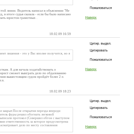
Пожаловаться
стой линии. Водитель написал в объяснении "Не
, в итоге судья сказала - если бы было написано
Наверх
азать юристов грамотных .
18.02.09 16:59
Цитир. выдел.
Цитировать
ент лишения - это у Вас вполне получится, но я
Пожаловаться
Наверх
сткам. А для начала ходатайствовать о
й юрист сможет выиграть дело по обдалованию
ления вышестоящим судом пройдёт более 2-х
.п.
18.02.09 18:23
Цитир. выдел.
Цитировать
л закрыт.После открытия перезда впереди
дитель фуры решил обогнать легковой
Пожаловаться
 выписали протокол (Совершил обгон с выступом
вия ответственность за которое предусмотрена
асматривает дело по месту составления
Наверх