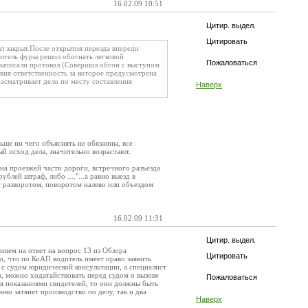
16.02.09 10:51
Цитир. выдел.
Цитировать
л закрыт.После открытия перезда впереди
дитель фуры решил обогнать легковой
Пожаловаться
 выписали протокол (Совершил обгон с выступом
вия ответственность за которое предусмотрена
асматривает дело по месту составления
Наверх
льше ни чего объяснять не обязанны, все
й исход дела, значительно возрастают.
 на проезжей части дороги, встречного разъезда
блей штраф, либо ...."...а равно выезд в
 разворотом, поворотом налево или объездом
16.02.09 11:31
Цитир. выдел.
нием на ответ на вопрос 13 из Обзора
Цитировать
о, что по КоАП водитель имеет право заявить
й с судом юридической консультации, а специалист
, можно ходатайствовать перед судом о вызове
Пожаловаться
тся показаниями свидетелей, то они должны быть
но затянет производство по делу, так и два
Наверх