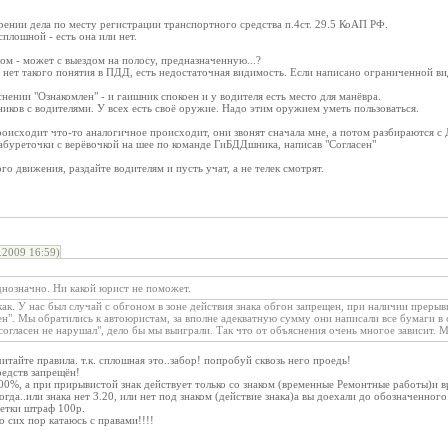
рении дела по месту регистрации транспортного средства п.4ст. 29.5 КоАП РФ.
сплошной - есть она или нет.
ом - может с выездом на полосу, предназначенную...?
 нет такого понятия в ПДД, есть недостаточная видимость. Если написано ограниченной ви
снении "Ознакомлен" - и гаишник спокоен и у водителя есть место для манёвра.
иков с водителями. У всех есть своё оружие. Надо этим оружием уметь пользоваться.
роисходит что-то аналогичное происходит, они звонят сначала мне, а потом разбираются 
абуреточки с верёвочкой на шее по команде ГиБДДшника, написав "Согласен"
о движения, раздайте водителям и пусть учат, а не телек смотрят.
2009 16:59)
днозначно. Ни какой юрист не поможет.
ак. У нас был случай с обгоном в зоне действия знака обгон запрещен, при наличии преры
ен". Мы обратились к автоюристам, за вполне адекватную сумму они написали все бумаги в су
согласен не нарушал", дело бы мы выиграли. Так что от объяснения очень многое зависит. 
итайте правила. т.к. сплошная это..забор! попробуй сквозь него проедь!
редств запрещён!
00%, а при прирывистой знак действует только со знаком (временные Ремонтные работы)и в
да..или знака нет 3.20, или нет под знаком (действие знака)а вы доехали до обозначенного
метки штраф 100р.
до сих пор катаюсь с правами!!!!