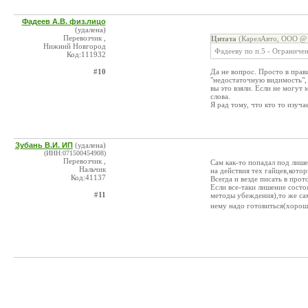
Фадеев А.В. физ.лицо
(удалена)
Перевозчик ,
Цитата
(КарелАвто, ООО @ 
Нижний Новгород
Фадееву по п.5 - Ограничен
Код:111932
#10
Да не вопрос. Просто в прав
"недостаточную видимость", 
вы это взяли. Если не могут 
слова.
Я рад тому, что кто то изуча
Зубань В.И. ИП
(удалена)
(ИНН:071500454908)
Перевозчик ,
Сам как-то попадал под лише
Нальчик
на действия тех гайцев,кото
Код:41137
Всегда и везде писать в прот
Если все-таки лишение состо
#11
методы убеждения),то же са
нему надо готовиться(хороши