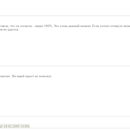
токоле, что он согласен - лишат 100%. Это очень важный момент. Если хотите оттянуть моме
я не удастся.
означно. Ни какой юрист не поможет.
@ 18.02.2009 14:09)