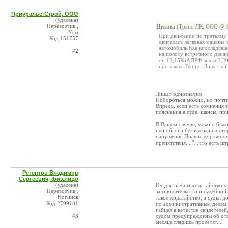
Приуралье-Строй, ООО
(удалена)
Перевозчик ,
Цитата
(Транс-ЛК, ООО @ 1
Уфа
При движении по третьяму 
Код:151757
двигалась легковая машина
автомобиль.Как впоследсвие
#2
на полосу встречного движ
ст. 12,15КоАПРФ знака 3,2
протокола.Вопрс. Лишат ли
Лишат однозначно.
Побороться можно, но почти
Впредь, если есть сомнения в
пояснения в суде, шансы, пр
В Вашем случае, можно было 
или обгона без выезда на сто
нарушение Правил дорожного
препятствия...."...что есть 
Регентов Владимир
Сергеевич, физ.лицо
(удалена)
Ну для начала ходатайство о
Перевозчик ,
законодательства и судебной
Ногинск
такое ходатайство, а судья 
Код:2799181
по административным делам.
гайцев в качестве свидетелей
#3
судом предупреждены об отве
месяца глядишь пролетят....