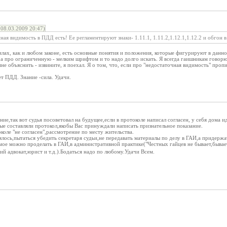
08.03.2009 20:47)
ная видимость в ПДД есть! Ее регламентируют знаки- 1.11.1, 1.11.2,1.12.1,1.12.2 и обгон
илах, как и любом законе, есть основные понятия и положения, которые фигурируют в данно
а про ограниченную - мелким шрифтом и то надо долго искать. Я всегда гаишникам говорю
мне объяснить - извините, я поехал. Я о том, что, если про "недостаточная видимость" проп
ет ПДД. Знание -сила. Удачи.
ние,так вот судья посоветовал на будущее,если в протоколе написал согласен, у себя дома 
рые составляли протокол,якобы Вас принуждали написать признательное показание.
околе "не согласен",рассмотрение по месту жительства.
ялось,пытаться убедить секретаря судьи,не передавать материалы по делу в ГАИ,а придержа
мое можно проделать в ГАИ,в административной практике("Честных гайцев не бывает,бывае
й адвокат,юрист и т.д.).Бодаться надо по любому.Удачи Всем.