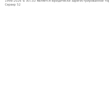
1998-2026
© ATI.SU является юридически зарегистрированной то
Сервер
52