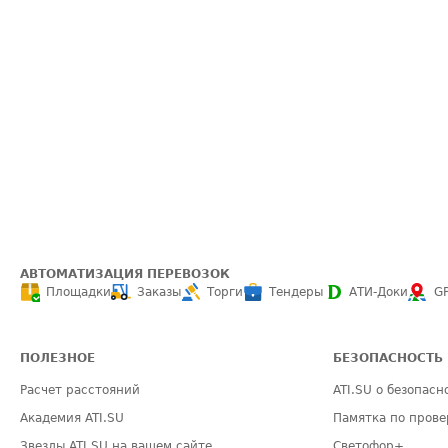
АВТОМАТИЗАЦИЯ ПЕРЕВОЗОК
Площадки
Заказы
Торги
Тендеры
АТИ-Доки
G
ПОЛЕЗНОЕ
БЕЗОПАСНОСТЬ
Расчет расстояний
ATI.SU о безопасн
Академия ATI.SU
Памятка по прове
Звезды ATI.SU на вашем сайте
Светофор+