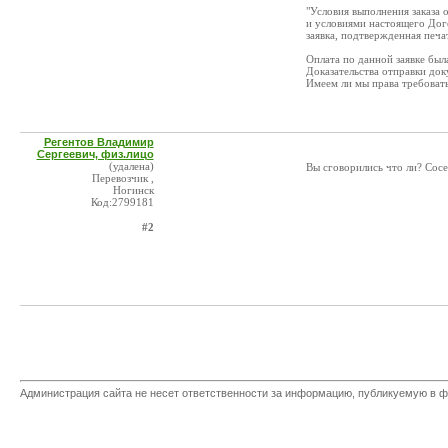
"Условия выполнения заказа
и условиями настоящего Дог
заявка, подтвержденная печа
Оплата по данной заявке был
Доказательства отправки до
Имеем ли мы права требоват
Регентов Владимир
Сергеевич, физ.лицо
(удалена)
Вы сговорились что ли? Сос
Перевозчик ,
Ногинск
Код:2799181
#2
Администрация сайта не несет ответственности за информацию, публикуемую в ф