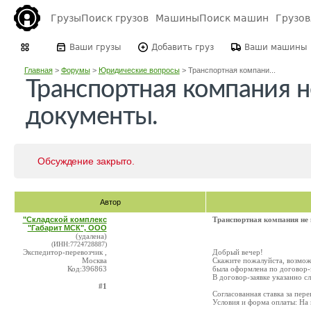
Грузы
Поиск грузов
Машины
Поиск машин
Грузо
Ваши грузы
Добавить груз
Ваши машины
Главная
>
Форумы
>
Юридические вопросы
>
Транспортная компани...
Транспортная компания 
документы.
Обсуждение закрыто.
Автор
"Складской комплекс
Транспортная компания не
"Габарит МСК", ООО
(удалена)
(ИНН:7724728887)
Экспедитор-перевозчик ,
Добрый вечер!
Москва
Скажите пожалуйста, возмож
Код:396863
была оформлена по договор-
В договор-заявке указанно с
#1
Согласованная ставка за перев
Условия и форма оплаты: На 