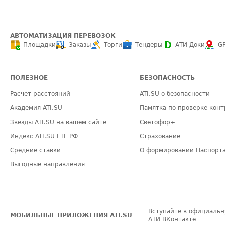
АВТОМАТИЗАЦИЯ ПЕРЕВОЗОК
Площадки
Заказы
Торги
Тендеры
АТИ-Доки
G
ПОЛЕЗНОЕ
БЕЗОПАСНОСТЬ
Расчет расстояний
ATI.SU о безопасности
Академия ATI.SU
Памятка по проверке конт
Звезды ATI.SU на вашем сайте
Светофор+
Индекс ATI.SU FTL РФ
Страхование
Средние ставки
О формировании Паспорт
Выгодные направления
Вступайте в официальн
МОБИЛЬНЫЕ ПРИЛОЖЕНИЯ ATI.SU
АТИ ВКонтакте