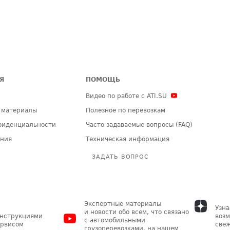
Я
ПОМОЩЬ
Видео по работе с ATI.SU
 материалы
Полезное по перевозкам
фиденциальности
Часто задаваемые вопросы (FAQ)
ения
Техническая информация
ЗАДАТЬ ВОПРОС
Экспертные материалы
Узна
и новости обо всем, что связано
инструкциями
возм
с автомобильными
ервисом
свеж
грузоперевозками, на нашем