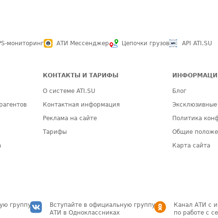
PS-мониторинг
АТИ Мессенджер
Цепочки грузов
API ATI.SU
КОНТАКТЫ И ТАРИФЫ
ИНФОРМАЦИ
О системе ATI.SU
Блог
рагентов
Контактная информация
Эксклюзивные
Реклама на сайте
Политика кон
Тарифы
Общие полож
а
Карта сайта
ую группу
Вступайте в официальную группу
Канал АТИ с 
АТИ в Одноклассниках
по работе с с