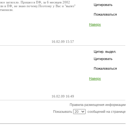
все заглохло. Пришел в ПФ, за 6 месяцев 2002
Цитировать
зали в ПФ, не знаю почему.Поэтому у Вас и "вылез"
отменили.
Пожаловаться
Наверх
16.02.09 15:57
Цитир. выдел.
Цитировать
Пожаловаться
Наверх
16.02.09 16:49
Правила размещения информации
Показывать
сообщений на странице