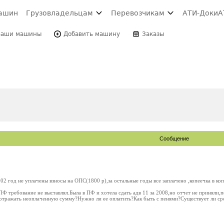
ашин
Грузовладельцам
Перевозчикам
АТИ-Доки
А
Ваши машины
Добавить машину
Заказы
Сообщение
02 год не уплачены взносы на ОПС(1800 р),за остальные годы все заплачено ,копеечка в ко
Ф требование не выставлял.Была в ПФ и хотела сдать адв 11 за 2008,но отчет не приняли,п
отражать неоплаченную сумму?Нужно ли ее оплатить?Как быть с пенями?Существует ли ср