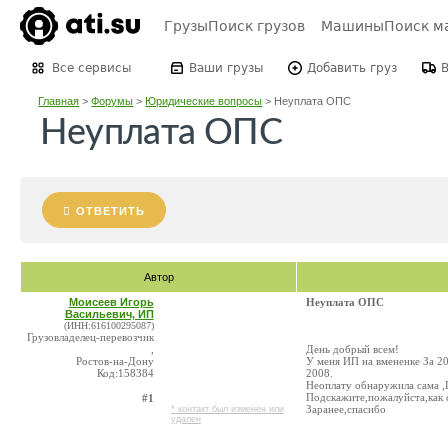
Грузы
Поиск грузов
Машины
Поиск м
Все сервисы
Ваши грузы
Добавить груз
Главная
>
Форумы
>
Юридические вопросы
>
Неуплата ОПС
Неуплата ОПС
ОТВЕТИТЬ
Автор
Моисеев Игорь
Неуплата ОПС
Васильевич, ИП
(ИНН:616100295087)
Грузовладелец-перевозчик
,
День добрый всем!
Ростов-на-Дону
У меня ИП на вмененке За 20
Код:158384
2008.
Неоплату обнаружила сама ,П
Подскажите,пожалуйста,как 
#1
Заранее,спасибо
* контакт был изменен или
удален