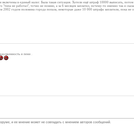
и включены в единый налог. Была такая ситуация. Хотели ещё штраф 10000 выписать, потом 
то "типа не работал", точно не помню, а за 6 месяцев заплатил, почему-то именно так и ска
им 2002 годом половина города попала, некоторые даже 10 000 штрафа заплатили, пока не 
адолженность и пени .
оруме, и ее мнение может не совпадать с мнением авторов сообщений.