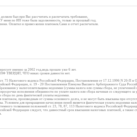
должен был при Вас рассчитать и распечатать требование,
 У меня по ИП тоже была задолженность, только за прошлый год.
 пени. Оплатил и привез копии платежек.Сами и отчет распечатали.
тересует именно за 2002 год,ведь прошло уже 6 лет.
в ПФ ТВЕРДЯТ, ЧТО никах сроков давности нет.
ст. 75 Налогового кодекса Российской Федерации, Постановления от 17.12.1996 N 20-П и 
ийской Федерации, п. 19 - 20 Постановления Пленума Высшего Арбитражного Суда Российс
бразования у налогоплательщика недоимки (суммы налога или суммы сбора, не уплаченной 
 просрочки исполнения обязанности по уплате налога или сбора начиная со следующего за 
и сбора по день фактической уплаты недоимки.
я платежом, производным от суммы основного долга, и не могут быть взысканы при отсутс
ны. Условием для прекращения начисления пеней является фактическая уплата недоимки нал
стемного толкования положений ст. 23, 78, 87, 113 Налогового кодекса Российской Федера
сийской Федерации следует, что давностный срок взыскания налоговых платежей, а также с
и.