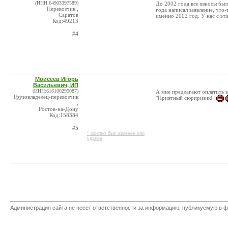
(ИНН:64903397589)
До 2002 года все взносы был
Перевозчик ,
года написал заявление, что-
Саратов
именно 2002 год. У нас с эт
Код:49213
#4
Моисеев Игорь
Васильевич, ИП
(ИНН:616100295087)
А мне предлагают оплатить з
Грузовладелец-перевозчик
"Приятный сюрпризик! "
,
Ростов-на-Дону
Код:158384
#5
* контакт был изменен или
удален
Администрация сайта не несет ответственности за информацию, публикуемую в ф