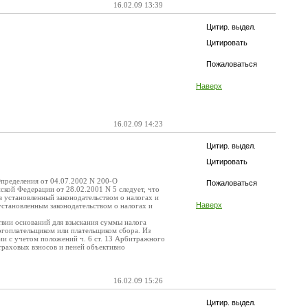
16.02.09 13:39
Цитир. выдел.
Цитировать
Пожаловаться
Наверх
16.02.09 14:23
Цитир. выдел.
Цитировать
Определения от 04.07.2002 N 200-О
Пожаловаться
кой Федерации от 28.02.2001 N 5 следует, что
в установленный законодательством о налогах и
Наверх
установленным законодательством о налогах и
твии оснований для взыскания суммы налога
огоплательщиком или плательщиком сбора. Из
ции с учетом положений ч. 6 ст. 13 Арбитражного
траховых взносов и пеней объективно
16.02.09 15:26
Цитир. выдел.