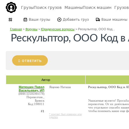
Грузы
Поиск грузов
Машины
Поиск машин
Грузо
Ваши грузы
Добавить груз
Ваши машины
Главная
>
Форумы
>
Юридические вопросы
>
Рескульптор, ООО Код...
Рескульптор, ООО Код в
ОТВЕТИТЬ
Автор
Матюшин Павел
Ященко Наташа
Рескульптор, ООО Код в А
Васильевич, ИП
(ИНН:323202401178)
Перевозчик ,
Брянск
Уважаемые коллеги! Просьба 
Код:198011
перевозчик. От их деятельно
что отдельное спасибо нашим
чтобы понимать какие еще ф
#1
* контакт был изменен или
удален