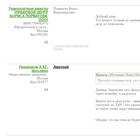
Транспортные юристы
Порватов Борис
(ПРАВОВОЙ ЦЕНТР
Владимирович
БОРИСА ПОРВАТОВА,
Добрый день.
ООО)
Тут вопрос больше не право
(ИНН:7709492475)
делу не поможешь.
Юридические услуги ,
Москва
Код:995281
#2
* контакт был изменен или
удален
Президиум Д КС,
Дмитрий
физ.лицо
Общественное движение ,
Цитата
(Матюшин Павел Вас
Москва
Просьба откликнуться, тех 
Код:581877
#3
Данные Заказчики этот форум
через помойку и радуются
Берите все в свои руки - св
смотрите их ТрН - кто указа
за такую схему надо наказыв
Обидно что вы этим не будет