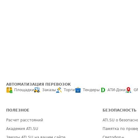
АВТОМАТИЗАЦИЯ ПЕРЕВОЗОК
Площадки
Заказы
Торги
Тендеры
АТИ-Доки
G
ПОЛЕЗНОЕ
БЕЗОПАСНОСТЬ
Расчет расстояний
ATI.SU о безопасн
Академия ATI.SU
Памятка по прове
Звезды ATI.SU на вашем сайте
Светофор+