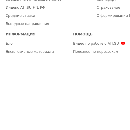
Индекс ATI.SU FTL РФ
Страхование
Средние ставки
О формировании 
Выгодные направления
ИНФОРМАЦИЯ
ПОМОЩЬ
Блог
Видео по работе с ATI.SU
Эксклюзивные материалы
Полезное по перевозкам
Политика конфиденциальности
Часто задаваемые вопросы (FA
Общие положения
Техническая информация
Карта сайта
ЗАДАТЬ ВОПРОС