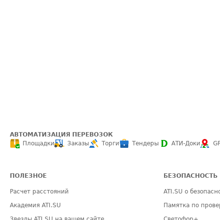
АВТОМАТИЗАЦИЯ ПЕРЕВОЗОК
Площадки
Заказы
Торги
Тендеры
АТИ-Доки
G
ПОЛЕЗНОЕ
БЕЗОПАСНОСТЬ
Расчет расстояний
ATI.SU о безопасн
Академия ATI.SU
Памятка по прове
Звезды ATI.SU на вашем сайте
Светофор+