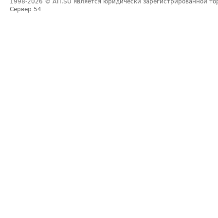
1998-2026
© ATI.SU является юридически зарегистрированной то
Сервер
54