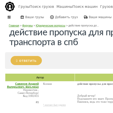
Грузы
Поиск грузов
Машины
Поиск машин
Грузо
Ваши грузы
Добавить груз
Ваши машины
Главная
>
Форумы
>
Юридические вопросы
>
действие пропуска дл...
действие пропуска для п
транспорта в спб
ОТВЕТИТЬ
Автор
Савинов Андрей
Ксения
действие пропуска для прое
Валерьевич, физ.лицо
Перевозчик ,
Санкт-Петербург
Добрый вечер!
Код:3382455
Подскажите кто знает. Пропу
Павловск, ведь это тоже тер
#1
* контакт был удален