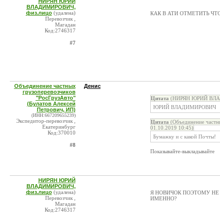
НИРЯН ЮРИЙ
ВЛАДИМИРОВИЧ,
физ.лицо
(удалена)
КАК В АТИ ОТМЕТИТЬ ЧТ
Перевозчик ,
Магадан
Код:2746317
#7
Объединение частных
Денис
грузоперевозчиков
"РосГрузАвто"
Цитата
(НИРЯН ЮРИЙ ВЛАД
(Булатов Алексей
ЮРИЙ ВЛАДИМИРОВИЧ
Петрович, ИП)
(ИНН:667209655239)
Экспедитор-перевозчик ,
Цитата
(Объединение частны
Екатеринбург
01.10.2019 10:45)
Код:370010
Бумажку и с какой Почты!
#8
Показывайте-выкладывайте
НИРЯН ЮРИЙ
ВЛАДИМИРОВИЧ,
физ.лицо
(удалена)
Я НОВИЧОК ПОЭТОМУ НЕ
Перевозчик ,
ИМЕННО?
Магадан
Код:2746317