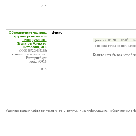
#14
Объединение частных
Денис
грузоперевозчиков
"РосГрузАвто"
Цитата
(НИРЯН ЮРИЙ ВЛАД
(Булатов Алексей
в поиске груза на них напа
Петрович, ИП)
(ИНН:667209655239)
Экспедитор-перевозчик ,
Кажите,хотя бы,раз чёт с Зая
Екатеринбург
Код:370010
#15
Администрация сайта не несет ответственности за информацию, публикуемую в ф