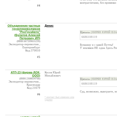
контрагентами, без привязки
#4
Объединение частных
Денис
грузоперевозчиков
"РосГрузАвто"
Цитата
(НИРЯН ЮРИЙ ВЛАД
(Булатов Алексей
6686108119
Петрович, ИП)
(ИНН:667209655239)
Экспедитор-перевозчик ,
Бумажку и с какой Почты!
Екатеринбург
У земляков НЕ одна Здесь Ре
Код:370010
#5
АТП-23 (фирма ДОК,
Косов Юрий
ООО)
Михайлович
(ИНН:2308034768)
Цитата
(НИРЯН ЮРИЙ ВЛАД
Экспедитор-перевозчик ,
6686108119
Краснодар
Код:21679
Суд, возможно, выиграете, н
#6
* контакт был изменен или
удален