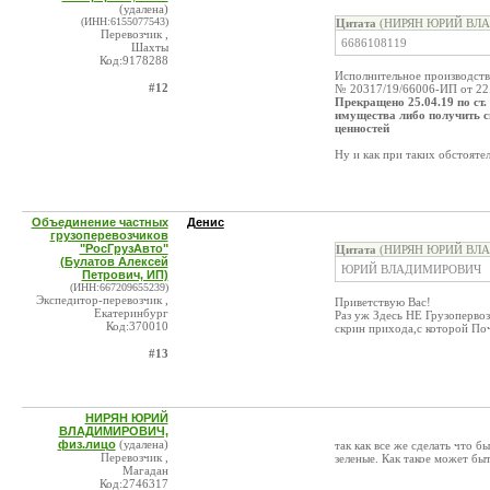
(удалена)
(ИНН:6155077543)
Цитата
(НИРЯН ЮРИЙ ВЛАД
Перевозчик ,
6686108119
Шахты
Код:9178288
Исполнительное производст
#12
№ 20317/19/66006-ИП от 22
Прекращено 25.04.19 по ст.
имущества либо получить с
ценностей
Ну и как при таких обстояте
Объединение частных
Денис
грузоперевозчиков
"РосГрузАвто"
Цитата
(НИРЯН ЮРИЙ ВЛАД
(Булатов Алексей
ЮРИЙ ВЛАДИМИРОВИЧ
Петрович, ИП)
(ИНН:667209655239)
Экспедитор-перевозчик ,
Приветствую Вас!
Екатеринбург
Раз уж Здесь НЕ Грузопервоз
Код:370010
скрин прихода,с которой По
#13
НИРЯН ЮРИЙ
ВЛАДИМИРОВИЧ,
физ.лицо
(удалена)
так как все же сделать что б
Перевозчик ,
зеленые. Как такое может бы
Магадан
Код:2746317