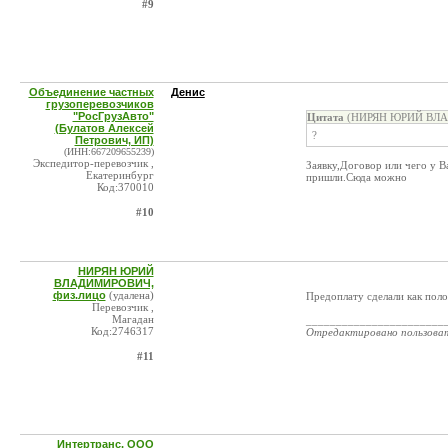
#9
Объединение частных
Денис
грузоперевозчиков
"РосГрузАвто"
Цитата
(НИРЯН ЮРИЙ ВЛАД
(Булатов Алексей
?
Петрович, ИП)
(ИНН:667209655239)
Экспедитор-перевозчик ,
Заявку,Договор или чего у В
Екатеринбург
пришли.Сюда можно
Код:370010
#10
НИРЯН ЮРИЙ
ВЛАДИМИРОВИЧ,
физ.лицо
(удалена)
Предоплату сделали как пол
Перевозчик ,
Магадан
_______________________
Код:2746317
Отредактировано пользова
#11
Интертранс, ООО