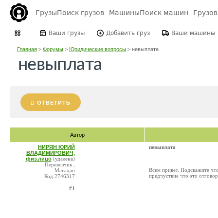
Грузы
Поиск грузов
Машины
Поиск машин
Грузо
Ваши грузы
Добавить груз
Ваши машины
Главная
>
Форумы
>
Юридические вопросы
>
невыплата
невыплата
ОТВЕТИТЬ
Автор
НИРЯН ЮРИЙ
невыплата
ВЛАДИМИРОВИЧ,
физ.лицо
(удалена)
Перевозчик ,
Всем привет. Подскажите что 
Магадан
предчуствие что это отговор
Код:2746317
#1