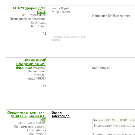
АТП-23 (фирма ДОК,
Косов Юрий
ООО)
Михайлович
(ИНН:2308034768)
Напишите ИНН должника.
Экспедитор-перевозчик ,
Краснодар
Код:21679
#2
* контакт был изменен или
удален
НИРЯН ЮРИЙ
ВЛАДИМИРОВИЧ,
физ.лицо
(удалена)
6686108119
Перевозчик ,
Магадан
Код:2746317
#3
Юридическая компания
Бакин
DUALLEX (Бакин А.В.
Александр
ИП)
Цитата
(НИРЯН ЮРИЙ ВЛАД
(ИНН:540363749931)
Подскажите что делать. Зак
Юридические услуги ,
Новосибирск
Код:265507
А почему это должно волнова