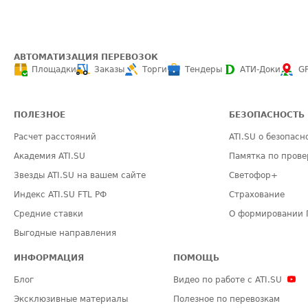
АВТОМАТИЗАЦИЯ ПЕРЕВОЗОК
Площадки
Заказы
Торги
Тендеры
АТИ-Доки
G
ПОЛЕЗНОЕ
БЕЗОПАСНОСТЬ
Расчет расстояний
ATI.SU о безопасн
Академия ATI.SU
Памятка по прове
Звезды ATI.SU на вашем сайте
Светофор+
Индекс ATI.SU FTL РФ
Страхование
Средние ставки
О формировании 
Выгодные направления
ИНФОРМАЦИЯ
ПОМОЩЬ
Блог
Видео по работе с ATI.SU
Эксклюзивные материалы
Полезное по перевозкам