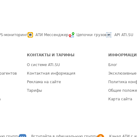
PS-мониторинг
АТИ Мессенджер
Цепочки грузов
API ATI.SU
КОНТАКТЫ И ТАРИФЫ
ИНФОРМАЦИ
О системе ATI.SU
Блог
рагентов
Контактная информация
Эксклюзивные
Реклама на сайте
Политика кон
Тарифы
Общие полож
а
Карта сайта
ую группу
Вступайте в официальную группу
Канал АТИ с 