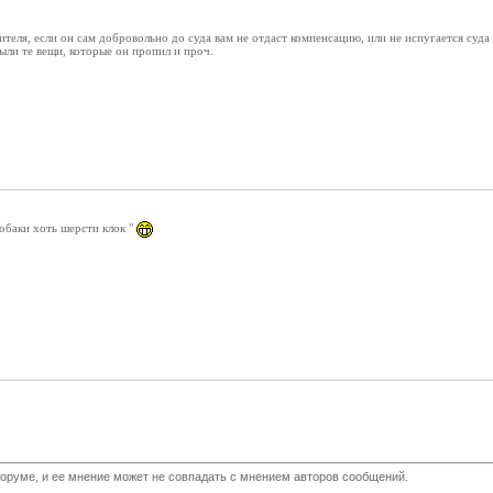
теля, если он сам добровольно до суда вам не отдаст компенсацию, или не испугается суда 
были те вещи, которые он пропил и проч.
обаки хоть шерсти клок "
оруме, и ее мнение может не совпадать с мнением авторов сообщений.