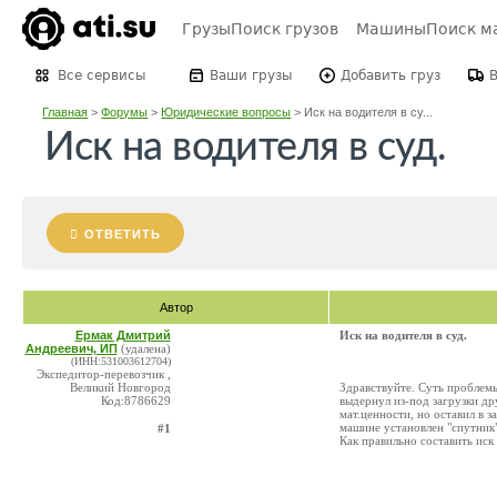
Грузы
Поиск грузов
Машины
Поиск м
Все сервисы
Ваши грузы
Добавить груз
Главная
>
Форумы
>
Юридические вопросы
>
Иск на водителя в су...
Иск на водителя в суд.
ОТВЕТИТЬ
Автор
Ермак Дмитрий
Иск на водителя в суд.
Андреевич, ИП
(удалена)
(ИНН:531003612704)
Экспедитор-перевозчик ,
Великий Новгород
Здравствуйте. Суть проблемы 
Код:8786629
выдернул из-под загрузки д
мат.ценности, но оставил в 
машине установлен "спутник"
#1
Как правильно составить иск