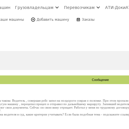
ашин
Грузовладельцам
Перевозчикам
АТИ-Доки
А
Ваши машины
Добавить машину
Заказы
Сообщение
такова: Водитель , совершая рейс запил на полдороги соврав о поломке. При этом пропали д
ругую машину , перецепил прицеп и отправил по дальнейшему маршруту. Запивший водитель
залог свои документы. Сейчас он свою вину отрицает. Работал у меня по трудовому договору
.
 на водителя в суд, какие критерии учитывать? Если была подобная тема - подскажите ссылк