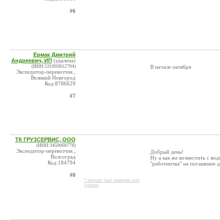
#6
Ермак Дмитрий
Андреевич, ИП
(удалена)
(ИНН:531003612704)
В начале октября
Экспедитор-перевозчик ,
Великий Новгород
Код:8786629
#7
ТК ГРУЗСЕРВИС, ООО
(ИНН:3459068778)
Экспедитор-перевозчик ,
Добрый день!
Волгоград
Ну а как же возместить с вод
Код:184794
"работничка" на погашение до
#8
* контакт был изменен или
удален