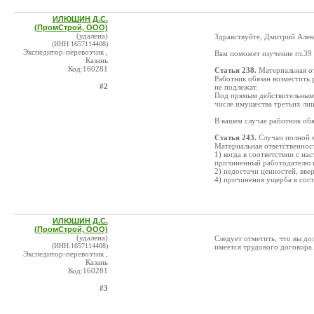
ИЛЮШИН Д.С.
(ПромСтрой, ООО)
(удалена)
Здравствуйте, Дмитрий Алек
(ИНН:1657114408)
Экспедитор-перевозчик ,
Вам поможет изучение гл.39
Казань
Код:160281
Статья 238.
Материальная от
Работник обязан возместить
#2
не подлежат.
Под прямым действительным 
числе имущества третьих лиц
В вашем случае работник обя
Статья 243.
Случаи полной м
Материальная ответственнос
1) когда в соответствии с н
причиненный работодателю п
2) недостачи ценностей, вв
4) причинения ущерба в сост
ИЛЮШИН Д.С.
(ПромСтрой, ООО)
(удалена)
Следует отметить, что вы до
(ИНН:1657114408)
имеется трудового договора.
Экспедитор-перевозчик ,
Казань
Код:160281
#3