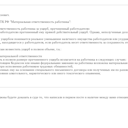
сеевич.
 ТК РФ "Материальная ответственность работника":
ветственность работника за ущерб, причиненный работодателю
 работодателю причиненный ему прямой действительный ущерб. Однако, неполученные дох
ущербом понимается реальное уменьшение наличного имущества работодателя или ухудшен
, находящегося у работодателя, если работодатель несет ответственность за сохранность э
зан возместить ущерб в полном объеме, т.к.:
атериальной ответственности
ть в полном размере причиненного ущерба возлагается на работника в следующих случаях:
астоящим Кодексом или иными федеральными законами на работника возложена материальная 
ри исполнении работником трудовых обязанностей;
еренных ему на основании специального письменного договора или полученных им по разов
оянии алкогольного, наркотического или иного токсического опьянения;
лжны будете доказать в суде то, что написали в первом посте и наличие между вами отноше