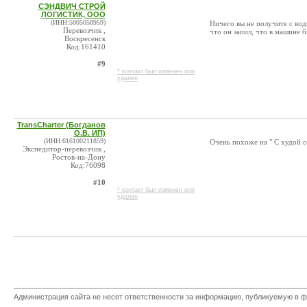
СЭНДВИЧ СТРОЙ
ЛОГИСТИК, ООО
(ИНН:5005058959)
Ничего вы не получите с води
Перевозчик ,
что он запил, что в машине 
Воскресенск
Код:161410
#9
* контакт был изменен или
удален
TransCharter (Богданов
О.В. ИП)
(ИНН:616100211859)
Очень похоже на " С худой с
Экспедитор-перевозчик ,
Ростов-на-Дону
Код:76098
#10
* контакт был изменен или
удален
Администрация сайта не несет ответственности за информацию, публикуемую в ф