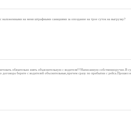
ь с наложенными на меня штрафными санкциями за опоздание на трое суток на выгрузку?
ветовать обязательно взять объяснительную с водителя!!!Написанную собственноручно.В с
о договора берите с водителей объснительные,причем сразу по прибытии с рейса.Прошел 