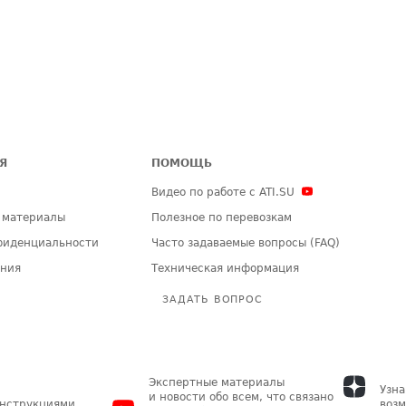
Я
ПОМОЩЬ
Видео по работе с ATI.SU
 материалы
Полезное по перевозкам
фиденциальности
Часто задаваемые вопросы (FAQ)
ения
Техническая информация
ЗАДАТЬ ВОПРОС
Экспертные материалы
Узна
и новости обо всем, что связано
инструкциями
возм