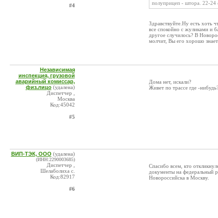
полуприцеп - штора. 22-24 
#4
Здравствуйте.Ну есть хоть ч
все спокойно с жуликами и б
другое случилось? В Новорос
молчит, Вы его хорошо знает
Независимая
инспекция, грузовой
аварийный комиссар,
Дома нет, искали?
физ.лицо
(удалена)
Живет по трассе где -нибудь
Диспетчер ,
Москва
Код:45042
#5
ВИП-ТЭК, ООО
(удалена)
(ИНН:2290003685)
Диспетчер ,
Спасибо всем, кто откликнул
Шелаболиха с.
документы на федеральный р
Код:82917
Новороссийска в Москву.
#6