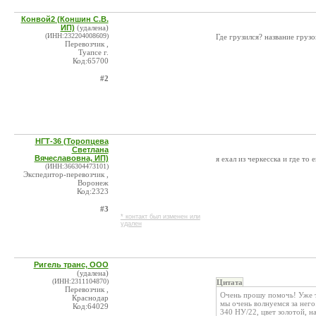
Конвой2 (Коншин С.В.
ИП)
(удалена)
(ИНН:232204008609)
Где грузился? название груз
Перевозчик ,
Туапсе г.
Код:65700
#2
НГТ-36 (Торопцева
Светлана
Вячеславовна, ИП)
я ехал из черкесска и где то
(ИНН:366304473101)
Экспедитор-перевозчик ,
Воронеж
Код:2323
#3
* контакт был изменен или
удален
Ригель транс, ООО
(удалена)
(ИНН:2311104870)
Цитата
Перевозчик ,
Очень прошу помочь! Уже т
Краснодар
мы очень волнуемся за не
Код:64029
340 НУ/22, цвет золотой, н