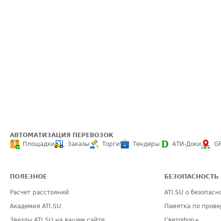
АВТОМАТИЗАЦИЯ ПЕРЕВОЗОК
Площадки
Заказы
Торги
Тендеры
АТИ-Доки
G
ПОЛЕЗНОЕ
БЕЗОПАСНОСТЬ
Расчет расстояний
ATI.SU о безопасн
Академия ATI.SU
Памятка по прове
Звезды ATI.SU на вашем сайте
Светофор+