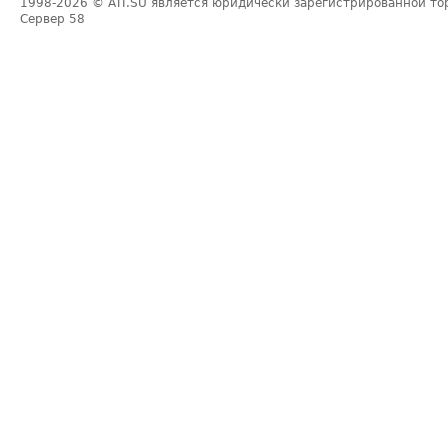
1998-2026
© ATI.SU является юридически зарегистрированной то
Сервер
58