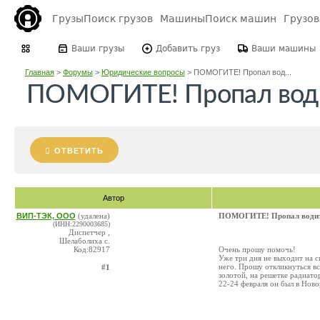
Грузы
Поиск грузов
Машины
Поиск машин
Грузо
Ваши грузы
Добавить груз
Ваши машины
Главная
>
Форумы
>
Юридические вопросы
>
ПОМОГИТЕ! Пропал вод...
ПОМОГИТЕ! Пропал вод
ОТВЕТИТЬ
Автор
ВИП-ТЭК, ООО
(удалена)
ПОМОГИТЕ! Пропал водит
(ИНН:2290003685)
Диспетчер ,
Шелаболиха с.
Код:82917
Очень прошу помочь!
Уже три дня не выходит на с
него. Прошу откликнуться 
#1
золотой, на решетке радиато
22-24 февраля он был в Ново