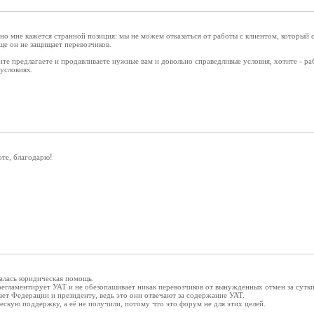
 но мне кажется странной позиция: мы не можем отказаться от работы с клиентом, который 
ще он не защищает перевозчиков.
ите предлагаете и продавливаете нужные вам и довольно справедливые условия, хотите - р
условиях.
те, благодарю!
валась юридическая помощь.
егламентирует УАТ и не обезопашивает никак перевозчиков от вынужденных отмен за сутки
ет Федерации и президенту, ведь это они отвечают за содержание УАТ.
скую поддержку, а её не получили, потому что это форум не для этих целей.