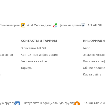
PS-мониторинг
АТИ Мессенджер
Цепочки грузов
API ATI.SU
КОНТАКТЫ И ТАРИФЫ
ИНФОРМАЦИ
О системе ATI.SU
Блог
рагентов
Контактная информация
Эксклюзивные
Реклама на сайте
Политика кон
Тарифы
Общие полож
а
Карта сайта
ую группу
Вступайте в официальную группу
Канал АТИ с 