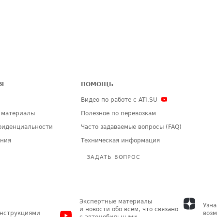
Я
ПОМОЩЬ
Видео по работе с ATI.SU
 материалы
Полезное по перевозкам
фиденциальности
Часто задаваемые вопросы (FAQ)
ения
Техническая информация
ЗАДАТЬ ВОПРОС
Экспертные материалы
Узна
и новости обо всем, что связано
инструкциями
возм