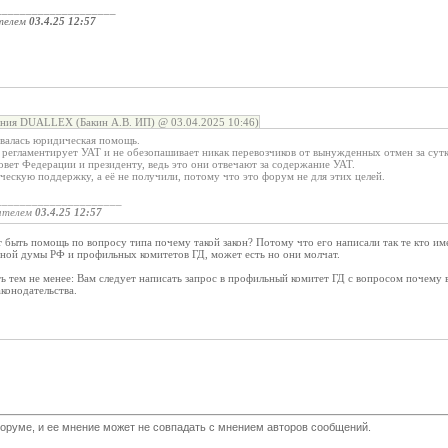
____________________
телем
03.4.25 12:57
ния DUALLEX (Бакин А.В. ИП) @ 03.04.2025 10:46)
овалась юридическая помощь.
 регламентирует УАТ и не обезопашивает никак перевозчиков от вынужденных отмен за сутк
вет Федерации и президенту, ведь это они отвечают за содержание УАТ.
ескую поддержку, а её не получили, потому что это форум не для этих целей.
_____________________
ателем
03.4.25 12:57
 быть помощь по вопросу типа почему такой закон? Потому что его написали так те кто име
нной думы РФ и профильных комитетов ГД, может есть но они молчат.
 тем не менее: Вам следует написать запрос в профильный комитет ГД с вопросом почему в
конодательства.
оруме, и ее мнение может не совпадать с мнением авторов сообщений.