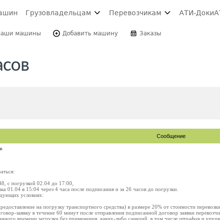
ашин
Грузовладельцам
Перевозчикам
АТИ-Доки
А
Ваши машины
Добавить машину
Заказы
асов
Сообщение
в
аться:
48, с погрузкой 02.04 до 17:00,
а 01.04 в 15:04 через 4 часа после подписания и за 26 часов до погрузки.
ледующих условиях:
предоставление на погрузку транспортного средства) в размере 20% от стоимости перевозки
оговор-заявку в течение 60 минут после отправления подписанной договор заявки перевозчи
ованного времени загрузки без применения, каких-либо санкций, в том числе штрафов и упу