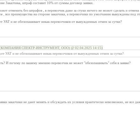
вине Заказчика, штраф составит 10% от суммы договор заявки.
 может отменить без штрафов , в перевозчик даже за стуки ничего не может сделать и отмен
ом , все преимущества на стороне заказчика, а перевозчики по умолчанию вынуждены под это
ет УАТ и не обезопашивает никак перевозчиков от вынужденных отмен за сутки?
т (КОМПАНИЯ СПЕКТР-ИНСТРУМЕНТ, ООО) @ 02.04.2025 14:15)
ует УАТ и не обезопашивает никак перевозчиков от вынужденных отмен за сутки?
ть? И почему по вашему мнению перевозчик не может "обезопашивать" себя в заявке?
аявки заказчики не дают менять и обсуждать их условия практически невозможно, не все 