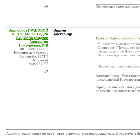
_______________________
#6
Отредактировано пользова
Ваш юрист ПРАВОВОЙ
Видяев
ЦЕНТР АЛЕКСАНДРА
Александр
ВИДЯЕВА (Видяев
Цитата
(Юридическая компа
Александр
Мне кажется вам и не треб
Николаевич, ИП)
С вопросом "Почему это не
(ИНН:583804362770)
Государственную Думу, в Со
Юридические услуги ,
Ну или вы ждали психологич
Заречный г. (ЗАТО
Заречный)
______________________
Код:2787027
Отредактировано пользов
#7
Александр прав! Какая может
представителей Государстве
Юридический совет могу дать
по изменению конкретного за
Администрация сайта не несет ответственности за информацию, публикуемую в ф