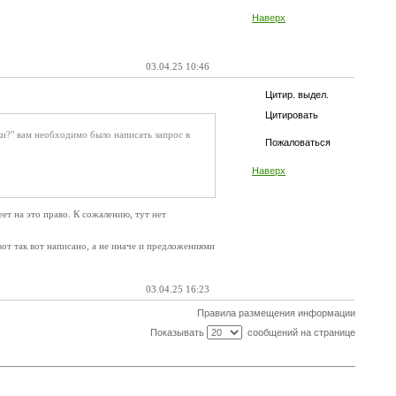
Наверх
03.04.25 10:46
Цитир. выдел.
Цитировать
и?" вам необходимо было написать запрос в
Пожаловаться
Наверх
ет на это право. К сожалению, тут нет
от так вот написано, а не иначе и предложениями
03.04.25 16:23
Правила размещения информации
Показывать
сообщений на странице