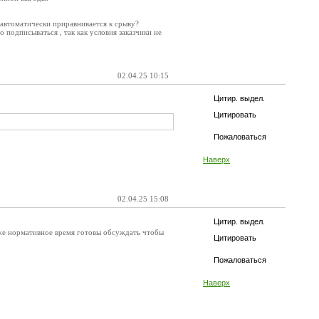
а автоматически приравнивается к срыву?
 подписываться , так как условия заказчики не
02.04.25 10:15
Цитир. выдел.
Цитировать
Пожаловаться
Наверх
02.04.25 15:08
Цитир. выдел.
даже нормативное время готовы обсуждать чтобы
Цитировать
Пожаловаться
Наверх