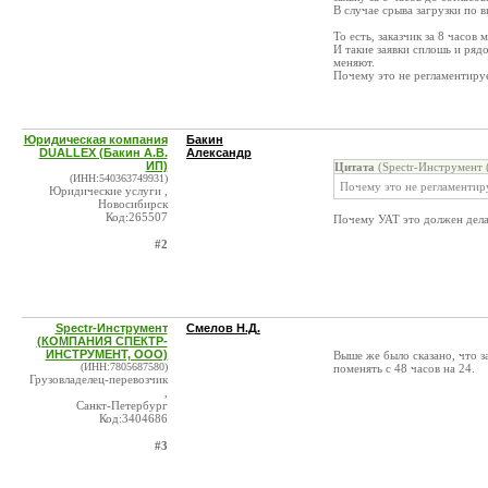
В случае срыва загрузки по 
То есть, заказчик за 8 часов
И такие заявки сплошь и ряд
меняют.
Почему это не регламентиру
Юридическая компания
Бакин
DUALLEX (Бакин А.В.
Александр
ИП)
Цитата
(Spectr-Инструмен
(ИНН:540363749931)
Почему это не регламентир
Юридические услуги ,
Новосибирск
Код:265507
Почему УАТ это должен дела
#2
Spectr-Инструмент
Смелов Н.Д.
(КОМПАНИЯ СПЕКТР-
ИНСТРУМЕНТ, ООО)
Выше же было сказано, что з
(ИНН:7805687580)
поменять с 48 часов на 24.
Грузовладелец-перевозчик
,
Санкт-Петербург
Код:3404686
#3