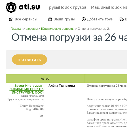
Грузы
Поиск грузов
Машины
Поиск м
Все сервисы
Ваши грузы
Добавить груз
Главная
>
Форумы
>
Юридические вопросы
>
Отмена погрузки за 2...
Отмена погрузки за 26 ч
ОТВЕТИТЬ
Автор
Spectr-Инструмент
Алёна Тюлькина
Отмена погрузки за 26 часо
(КОМПАНИЯ СПЕКТР-
ИНСТРУМЕНТ, ООО)
(ИНН:7805687580)
Грузовладелец-перевозчик
Помогите пожалуйста разобр
,
Санкт-Петербург
подписана заявка 01.04 в 10:
Код:3404686
отмена со стороны перевозчик
Заказчик делает заявку на с
#1
штраф за срыв погрузки (не 
Заказчик в праве отменить д
заявку за 8 часов до соглас