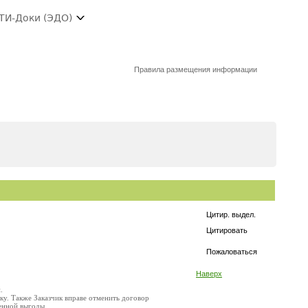
ТИ-Доки (ЭДО)
Правила размещения информации
Цитир. выдел.
Цитировать
Пожаловаться
Наверх
.
ку. Также Заказчик вправе отменить договор
щенной выгоды.