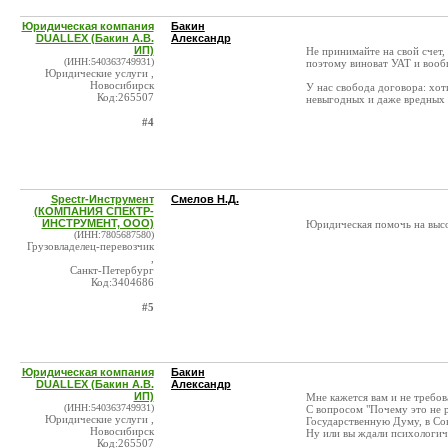
Юридическая компания
Бакин
DUALLEX (Бакин А.В.
Александр
ИП)
Не принимайте на свой счет,
(ИНН:540363749931)
поэтому виноват УАТ и вооб
Юридические услуги ,
Новосибирск
У нас свобода договора: хот
Код:265507
невыгодных и даже вредных 
#4
Spectr-Инструмент
Смелов Н.Д.
(КОМПАНИЯ СПЕКТР-
ИНСТРУМЕНТ, ООО)
Юридическая помочь на высо
(ИНН:7805687580)
Грузовладелец-перевозчик
,
Санкт-Петербург
Код:3404686
#5
Юридическая компания
Бакин
DUALLEX (Бакин А.В.
Александр
ИП)
Мне кажется вам и не требо
(ИНН:540363749931)
С вопросом "Почему это не р
Юридические услуги ,
Государственную Думу, в Сов
Новосибирск
Ну или вы ждали психологиче
Код:265507