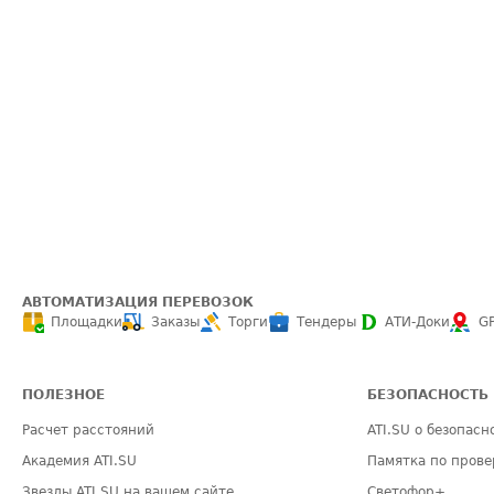
АВТОМАТИЗАЦИЯ ПЕРЕВОЗОК
Площадки
Заказы
Торги
Тендеры
АТИ-Доки
G
ПОЛЕЗНОЕ
БЕЗОПАСНОСТЬ
Расчет расстояний
ATI.SU о безопасн
Академия ATI.SU
Памятка по прове
Звезды ATI.SU на вашем сайте
Светофор+