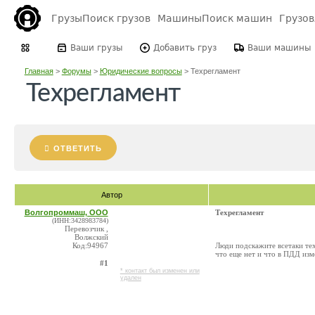
Грузы
Поиск грузов
Машины
Поиск машин
Грузо
Ваши грузы
Добавить груз
Ваши машины
Главная
>
Форумы
>
Юридические вопросы
>
Техрегламент
Техрегламент
ОТВЕТИТЬ
Автор
Волгопроммаш, ООО
Техрегламент
(ИНН:3428983784)
Перевозчик ,
Волжский
Код:94967
Люди подскажите всетаки тех
что еще нет и что в ПДД изм
#1
* контакт был изменен или
удален