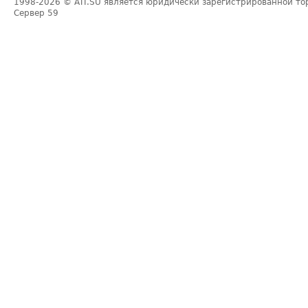
1998-2026
© ATI.SU является юридически зарегистрированной то
Сервер
59