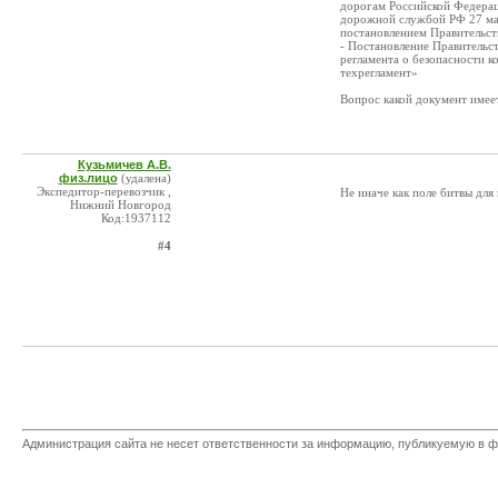
дорогам Российской Федера
дорожной службой РФ 27 мая 
постановлением Правительст
- Постановление Правительст
регламента о безопасности к
техрегламент»
Вопрос какой документ име
Кузьмичев А.В.
физ.лицо
(удалена)
Экспедитор-перевозчик ,
Не иначе как поле битвы для
Нижний Новгород
Код:1937112
#4
Администрация сайта не несет ответственности за информацию, публикуемую в ф