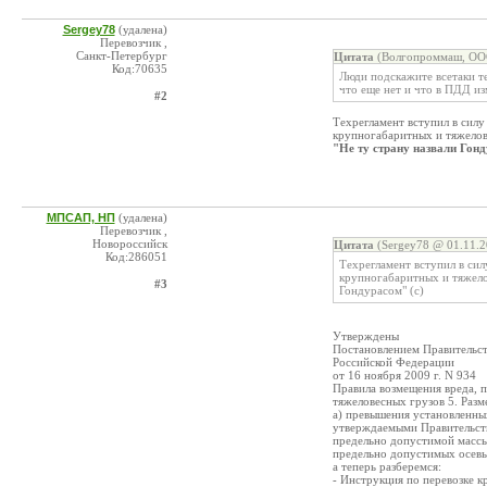
Sergey78
(удалена)
Перевозчик ,
Санкт-Петербург
Цитата
(Волгопроммаш, ООО
Код:70635
Люди подскажите всетаки те
что еще нет и что в ПДД из
#2
Техрегламент вступил в силу
крупногабаритных и тяжелов
"Не ту страну назвали Гонд
МПСАП, НП
(удалена)
Перевозчик ,
Новороссийск
Цитата
(Sergey78 @ 01.11.2
Код:286051
Техрегламент вступил в сил
крупногабаритных и тяжелов
#3
Гондурасом" (с)
Утверждены
Постановлением Правительс
Российской Федерации
от 16 ноября 2009 г. N 934
Правила возмещения вреда, 
тяжеловесных грузов 5. Разм
а) превышения установленны
утверждаемыми Правительств
предельно допустимой массы
предельно допустимых осевы
а теперь разберемся:
- Инструкция по перевозке 