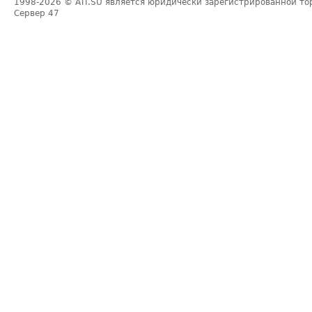
1998-2026
© ATI.SU является юридически зарегистрированной то
Сервер
47