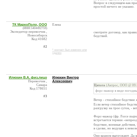
Вопрос в следующем-как прав
простой ничего не указано.
ТК МаркоПоло, ООО
Елена
(ИНН:5404492759)
Экспедитор-перевозчик ,
смотрите договор, как прав
Новосибирск
бедствий.
Код:41682
#2
* контакт был изменен или
удален
Илюхин В.А. физ.лицо
Илюхин Виктор
Перевозчик ,
Алексеевич
Самара
Цитата
(Актрос, ООО @ 09.
Код:178651
форс-мажор в виде погодны
#3
Ветер - стихийное бедствие.
Если ветер стихийное бедств
разгрузку на трое суток, - 
Форс-мажор (фр. Force majeu
встречается термин «непрео
бедствие, военные действия,
в сделке, но ведущее к нево
......................
Они краном выгружают. Да к