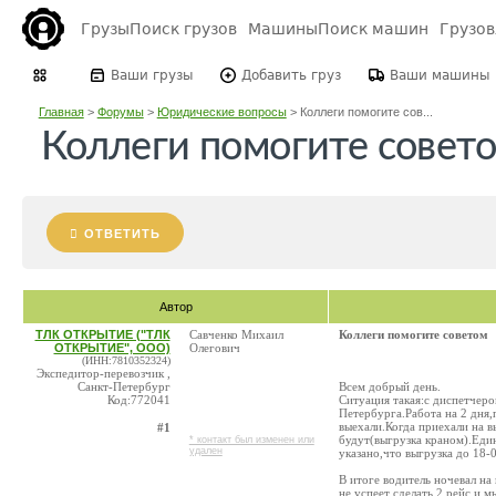
Грузы
Поиск грузов
Машины
Поиск машин
Грузо
Ваши грузы
Добавить груз
Ваши машины
Главная
>
Форумы
>
Юридические вопросы
>
Коллеги помогите сов...
Коллеги помогите совет
ОТВЕТИТЬ
Автор
ТЛК ОТКРЫТИЕ ("ТЛК
Савченко Михаил
Коллеги помогите советом
ОТКРЫТИЕ", ООО)
Олегович
(ИНН:7810352324)
Экспедитор-перевозчик ,
Санкт-Петербург
Всем добрый день.
Код:772041
Ситуация такая:с диспетчеро
Петербурга.Работа на 2 дня,п
выехали.Когда приехали на в
#1
будут(выгрузка краном).Един
* контакт был изменен или
удален
указано,что выгрузка до 18-0
В итоге водитель ночевал на 
не успеет сделать 2 рейс и м