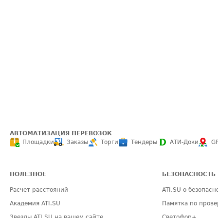
АВТОМАТИЗАЦИЯ ПЕРЕВОЗОК
Площадки
Заказы
Торги
Тендеры
АТИ-Доки
G
ПОЛЕЗНОЕ
БЕЗОПАСНОСТЬ
Расчет расстояний
ATI.SU о безопасн
Академия ATI.SU
Памятка по прове
Звезды ATI.SU на вашем сайте
Светофор+