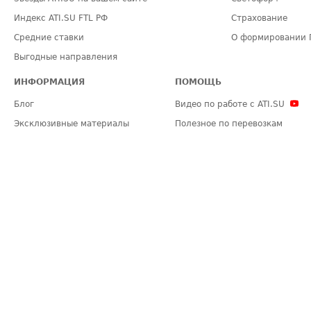
Индекс ATI.SU FTL РФ
Страхование
Средние ставки
О формировании 
Выгодные направления
ИНФОРМАЦИЯ
ПОМОЩЬ
Блог
Видео по работе с ATI.SU
Эксклюзивные материалы
Полезное по перевозкам
Политика конфиденциальности
Часто задаваемые вопросы (FA
Общие положения
Техническая информация
Карта сайта
ЗАДАТЬ ВОПРОС