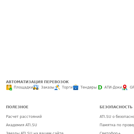
АВТОМАТИЗАЦИЯ ПЕРЕВОЗОК
Площадки
Заказы
Торги
Тендеры
АТИ-Доки
G
ПОЛЕЗНОЕ
БЕЗОПАСНОСТЬ
Расчет расстояний
ATI.SU о безопасн
Академия ATI.SU
Памятка по прове
Звезды ATI.SU на вашем сайте
Светофор+