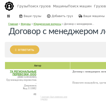
Грузы
Поиск грузов
Машины
Поиск машин
Грузо
Ваши грузы
Добавить груз
Ваши машины
Главная
>
Форумы
>
Юридические вопросы
>
Договор с менеджером...
Договор с менеджером л
ОТВЕТИТЬ
Автор
ТК РЕГИОНАЛЬНЫЕ
Договор с менеджером лог
ПЕРЕВОЗКИ, ООО
(ИНН:5249182083)
Грузовладелец-перевозчик
,
Помогите пожалуйста, сроч
Дзержинск
Код:111882
#1
* контакт был изменен или
удален