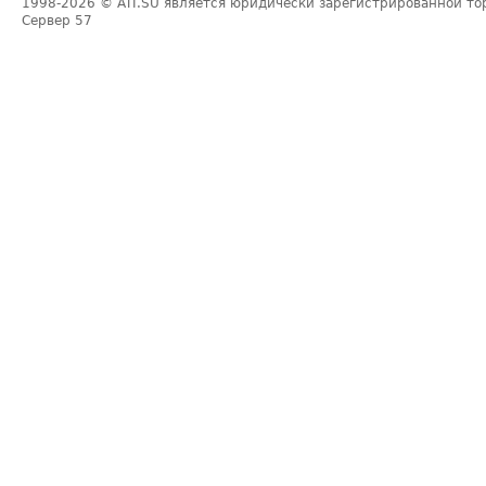
1998-2026
© ATI.SU является юридически зарегистрированной то
Сервер
57