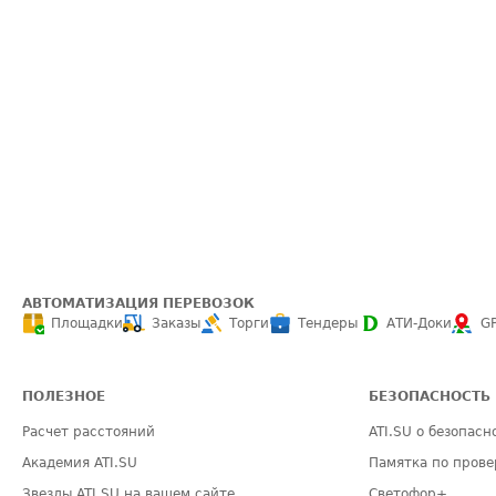
АВТОМАТИЗАЦИЯ ПЕРЕВОЗОК
Площадки
Заказы
Торги
Тендеры
АТИ-Доки
G
ПОЛЕЗНОЕ
БЕЗОПАСНОСТЬ
Расчет расстояний
ATI.SU о безопасн
Академия ATI.SU
Памятка по прове
Звезды ATI.SU на вашем сайте
Светофор+