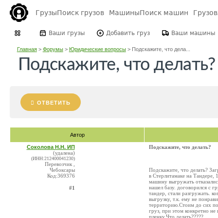
Грузы
Поиск грузов
Машины
Поиск машин
Грузо
Ваши грузы
Добавить груз
Ваши машины
Главная
>
Форумы
>
Юридические вопросы
>
Подскажите, что дела...
Подскажите, что делать?
ОТВЕТИТЬ
Автор
Соколова Н.Н. ИП
Подскажите, что делать?
(удалена)
(ИНН:212400041230)
Перевозчик ,
Чебоксары
Подскажите, что делать? Заг
Код:369376
в Стерлитамаке на Тандере, 1
машину выгружать отказались
нашел базу. договорился с гр
#1
тандер, стали разгружать. ко
выгрузку, т.к. ему не понрав
территорию.Стоим до сих по
груз, при этом конкретно не
пленку.Что делать?????