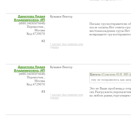
Данилова Лидия
Кувыков Виктор
Владимировна, ИП
(ИНН:246305076648)
Письмо грузоотправителю об 
Перевозчик ,
после оплаты.Нет ответа-гру
Москва
местонахождении груза.Нет н
Код:4729070
возвращаете грузоотправите
#2
* контакт был изменен или
удален
Данилова Лидия
Кувыков Виктор
Владимировна, ИП
(ИНН:246305076648)
Цитата
(Соколова Н.Н. ИП @
Перевозчик ,
ему не понравилось как зап
Москва
Код:4729070
Это не Ваши проблемы,а отп
#3
свх.Разгружаете,перепалечив
* контакт был изменен или
на любом рынке,торгующем с
удален