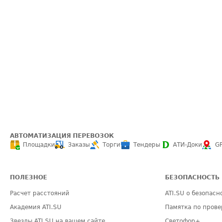
АВТОМАТИЗАЦИЯ ПЕРЕВОЗОК
Площадки
Заказы
Торги
Тендеры
АТИ-Доки
G
ПОЛЕЗНОЕ
БЕЗОПАСНОСТЬ
Расчет расстояний
ATI.SU о безопасн
Академия ATI.SU
Памятка по прове
Звезды ATI.SU на вашем сайте
Светофор+