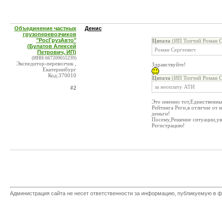
Объединение частных
Денис
грузоперевозчиков
"РосГрузАвто"
Цитата
(ИП Топчий Роман Се
(Булатов Алексей
Роман Сергеевич
Петрович, ИП)
(ИНН:667209655239)
Экспедитор-перевозчик ,
Здравствуйте!
Екатеринбург
Код:370010
Цитата
(ИП Топчий Роман Се
за неоплату АТИ
#2
Это именно тот,Единственны
Рейтинга Реги,в отличие от 
деньги!
Посему,Решение ситуации,ув
Регистрацию!
Администрация сайта не несет ответственности за информацию, публикуемую в ф