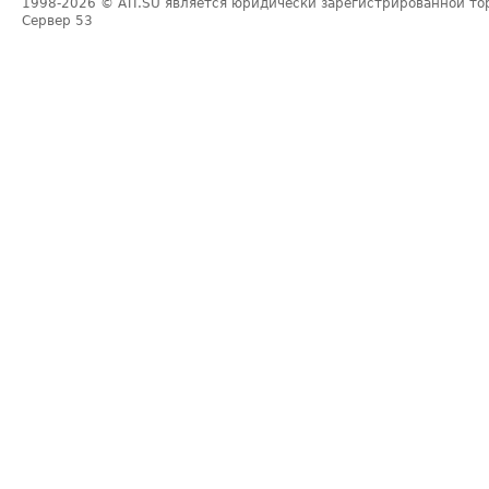
1998-2026
© ATI.SU является юридически зарегистрированной то
Сервер
53