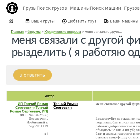
Грузы
Поиск грузов
Машины
Поиск машин
Грузо
Ваши грузы
Добавить груз
Ваши машины
Главная
>
Форумы
>
Юридические вопросы
>
меня связали с друго...
меня связали с другой ф
рызделить ( я работяю од
ОТВЕТИТЬ
Автор
ИП Топчий Роман
Топчий Роман
меня связали с другой фирм
Сергеевич (Топчий
Сергеевич
Роман Сергеевич, ИП)
(ИНН:260708224636)
Перевозчик ,
Здравствуйте подскажите пож
Изобильный г.
года назад был вписан как к
Код:2031119
работаю добросовестно и св
обьщаюсь не как. а им убрал
балл и звезды покрасили в же
#1
отвязать свою фирму от них.