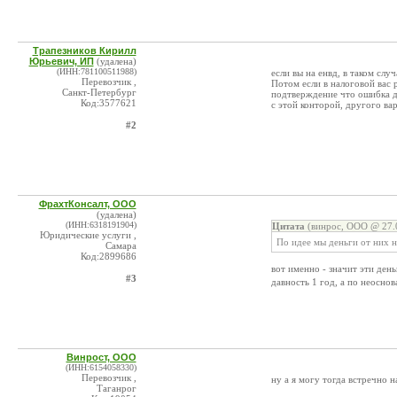
Трапезников Кирилл
Юрьевич, ИП
(удалена)
(ИНН:781100511988)
если вы на енвд, в таком слу
Перевозчик ,
Потом если в налоговой вас 
Санкт-Петербург
подтверждение что ошибка д
Код:3577621
с этой конторой, другого вар
#2
ФрахтКонсалт, ООО
(удалена)
(ИНН:6318191904)
Цитата
(винрос, ООО @ 27.0
Юридические услуги ,
По идее мы деньги от них н
Самара
Код:2899686
вот именно - значит эти ден
#3
давность 1 год, а по неосно
Винрост, ООО
(ИНН:6154058330)
Перевозчик ,
ну а я могу тогда встречно 
Таганрог