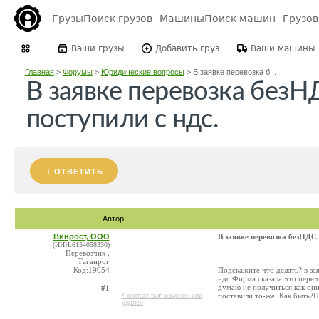
Грузы
Поиск грузов
Машины
Поиск машин
Грузо
Ваши грузы
Добавить груз
Ваши машины
Главная
>
Форумы
>
Юридические вопросы
>
В заявке перевозка б...
В заявке перевозка безНД
поступили с ндс.
ОТВЕТИТЬ
Автор
Винрост, ООО
В заявке перевозка безНДС.
(ИНН:6154058330)
Перевозчик ,
Таганрог
Код:19054
Подскажите что делать? в за
ндс.Фирма сказала что переч
думаю не получиться как они
#1
поставили то-же. Как быть?П
* контакт был изменен или
удален