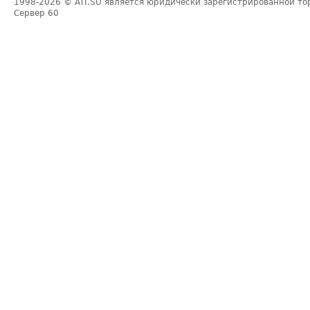
1998-2026
© ATI.SU является юридически зарегистрированной то
Сервер
60