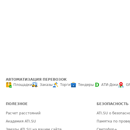
АВТОМАТИЗАЦИЯ ПЕРЕВОЗОК
Площадки
Заказы
Торги
Тендеры
АТИ-Доки
G
ПОЛЕЗНОЕ
БЕЗОПАСНОСТЬ
Расчет расстояний
ATI.SU о безопасн
Академия ATI.SU
Памятка по прове
Звезды ATI.SU на вашем сайте
Светофор+