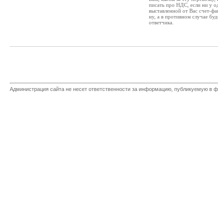
писать про НДС, если ни у о
выставленной от Вас счет-фа
ну, а в противном случае б
ответчика.
Администрация сайта не несет ответственности за информацию, публикуемую в ф