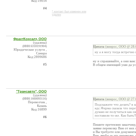
Код:19054
#4
* контакт был изменен или
удален
ФрахтКонсалт, ООО
(удалена)
(ИНН:6318191904)
Цитата
(винрос, ООО @ 28.0
Юридические услуги ,
ну а я могу тогда встречно
Самара
Код:2899686
ну и спрашивайте, а они вам
#5
В общем имеющий уши да ус
"Трансавто", ООО
(удалена)
(ИНН:1660093116)
Цитата
(винрос, ООО @ 27.0
Перевозчик ,
Подскажите что делать? в з
Казань
ндс.Фирма сказала что пер
Код:16899
думаю не получиться как он
поставили то-же. Как быть?
#6
Пишите претензию заказчику,
заявке перевозку Вам от них
и Вы требуете или документ
Вам, якобы за эту перевозку,