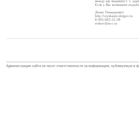
между юр лицами(в т. ч. ад
Если у Вас возникают подобн
Денис Геннадьевич
http://vzyskanie-dolgov.ru
8-495-663-22-38
ershov@as-c.ru
Администрация сайта не несет ответственности за информацию, публикуемую в ф