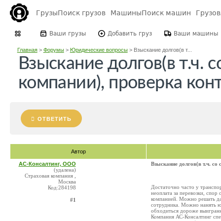
Грузы
Поиск грузов
Машины
Поиск машин
Грузо
Ваши грузы
Добавить груз
Ваши машины
Главная
>
Форумы
>
Юридические вопросы
>
Взыскание долгов(в т...
Взыскание долгов(в т.ч. 
компании), проверка кон
ОТВЕТИТЬ
Автор
АС-Консалтинг, ООО
Взыскание долгов(в т.ч. со
(удалена)
Страховая компания ,
Москва
Достаточно часто у транспо
Код:284198
неоплата за перевозки, спор
компанией. Можно решать да
#1
сотрудника. Можно нанять юри
обходиться дороже выигранн
Компания АС-Консалтинг спе