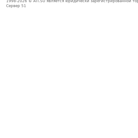
1998-2026
© ATI.SU является юридически зарегистрированной то
Сервер
51