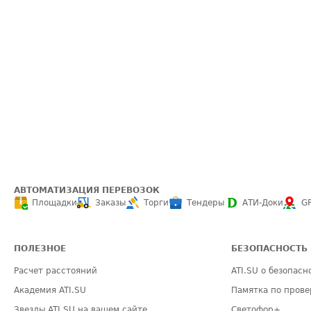
АВТОМАТИЗАЦИЯ ПЕРЕВОЗОК
Площадки
Заказы
Торги
Тендеры
АТИ-Доки
G
ПОЛЕЗНОЕ
БЕЗОПАСНОСТЬ
Расчет расстояний
ATI.SU о безопасн
Академия ATI.SU
Памятка по прове
Звезды ATI.SU на вашем сайте
Светофор+