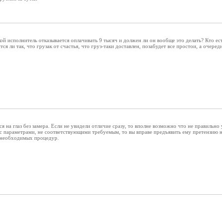
кой исполнитель отказывается оплачивать 9 тысяч и должен ли он вообще это делать? Кто ес
тся ли так, что грузак от счастья, что груз-таки доставлен, позабудет все простои, а очере
ся на глаз без замера. Если не увидели отличие сразу, то вполне возможно что не правильн
с параметрами, не соответствующими требуемым, то вы вправе предъявить ему претензию н
 необходимых процедур.