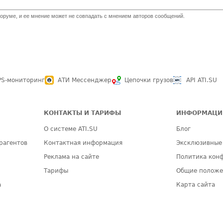
оруме, и ее мнение может не совпадать с мнением авторов сообщений.
PS-мониторинг
АТИ Мессенджер
Цепочки грузов
API ATI.SU
КОНТАКТЫ И ТАРИФЫ
ИНФОРМАЦИ
О системе ATI.SU
Блог
рагентов
Контактная информация
Эксклюзивные
Реклама на сайте
Политика кон
Тарифы
Общие полож
а
Карта сайта