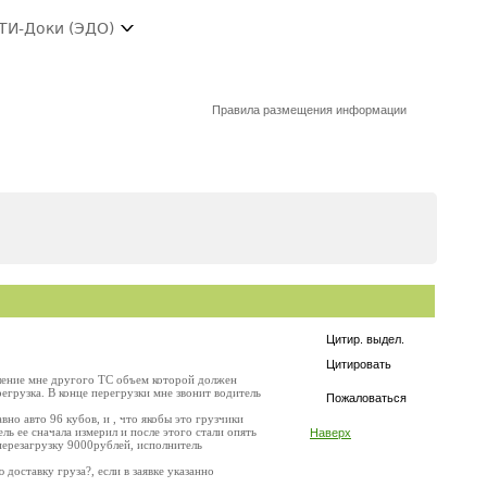
ТИ-Доки (ЭДО)
Правила размещения информации
Цитир. выдел.
Цитировать
вление мне другого ТС объем которой должен
егрузка. В конце перегрузки мне звонит водитель
Пожаловаться
но авто 96 кубов, и , что якобы это грузчики
ь ее сначала измерил и после этого стали опять
Наверх
перезагрузку 9000рублей, исполнитель
доставку груза?, если в заявке указанно