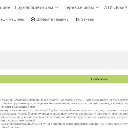
ашин
Грузовладельцам
Перевозчикам
АТИ-Доки
А
Ваши машины
Добавить машину
Заказы
Сообщение
ситуации. Сломалась машина. Идет простой доставки груза. Я оформил заявку на предоста
в. Заказал грузчиков для перегрузки.Автомашина приехала к сломанной машине, началась пер
е входит в заказанное авто.
ашину и выяснилось, что машина 82 куба. Звоню Исполнителю он говорит, что у него все рав
к укладывали товар. В свою очередь я снова ищу другую автомашину, приходит авто, водител
орую автомашину все нормально влезло.Вопрос, оплатил грузчикам за неудавшуюся первую 
 эти расходы, что делать?
заказчик потребовать от меня эти и дополнительные штрафные санкции за несвоевременную 
рублей за сутки