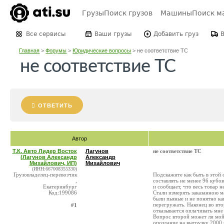
Грузы
Поиск грузов
Машины
Поиск м
Все сервисы
Ваши грузы
Добавить груз
Главная
>
Форумы
>
Юридические вопросы
>
не соответствие ТС
не соответствие ТС
ОТВЕТИТЬ
Автор
Т.К. Авто Лидер Восток
Лагунов
не соответствие ТС
(Лагунов Александр
Александр
Михайлович, ИП)
Михайлович
(ИНН:667008355330)
Грузовладелец-перевозчик
Подскажите как быть в этой 
,
составлять не менее 96 кубо
Екатеринбург
и сообщает, что весь товар н
Код:199086
Стали измерять заказанною м
были пьяные и не понятно ка
перегружать. Наконец во вт
#1
отказывается оплачивать мне
Вопрос второй может ли мой 
опоздание на выгрузку 2000 