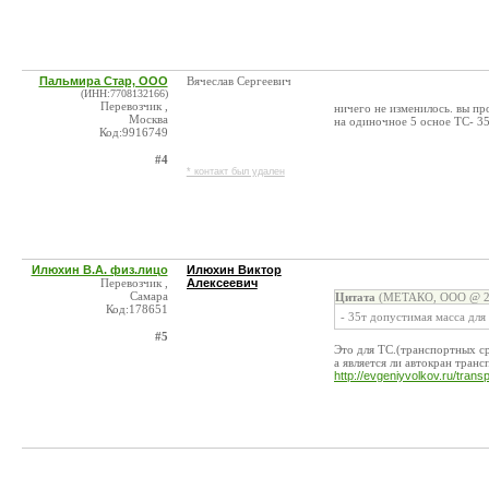
Пальмира Стар, ООО
Вячеслав Сергеевич
(ИНН:7708132166)
Перевозчик ,
ничего не изменилось. вы пр
Москва
на одиночное 5 осное ТС- 35
Код:9916749
#4
* контакт был удален
Илюхин В.А. физ.лицо
Илюхин Виктор
Перевозчик ,
Алексеевич
Самара
Цитата
(МЕТАКО, ООО @ 20
Код:178651
- 35т допустимая масса для
#5
Это для ТС.(транспортных с
а является ли автокран тран
http://evgeniyvolkov.ru/tra