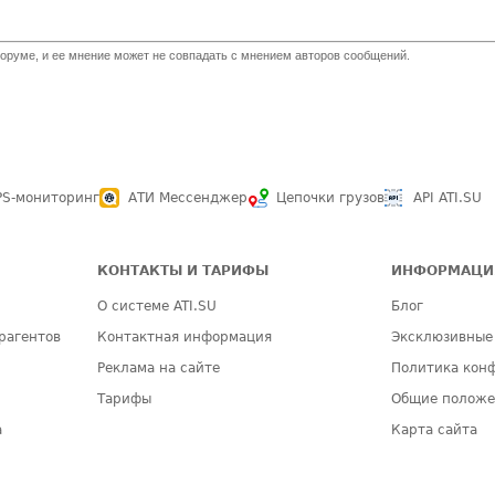
оруме, и ее мнение может не совпадать с мнением авторов сообщений.
PS-мониторинг
АТИ Мессенджер
Цепочки грузов
API ATI.SU
КОНТАКТЫ И ТАРИФЫ
ИНФОРМАЦИ
О системе ATI.SU
Блог
рагентов
Контактная информация
Эксклюзивные
Реклама на сайте
Политика кон
Тарифы
Общие полож
а
Карта сайта