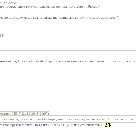
С с 5 осями ?
а две последующие тележки (сдвоенные оси) для авто дорог 10т/ось ?
ю допустимую массу если к автокрану прицепить прицеп и создать автопоезд ?
88)
мая масса, 6 осей и более 44 общая допустимая масса.у вас на 5 осей 60 тонн так что вас 
рьевич, ИП @ 21.10.2015 14:07)
тимая масса, 6 осей и более 44 общая допустимая масса.у вас на 5 осей 60 тонн так что вас
е своё против.Может что то изменилось в ПДД и нормативных актах?