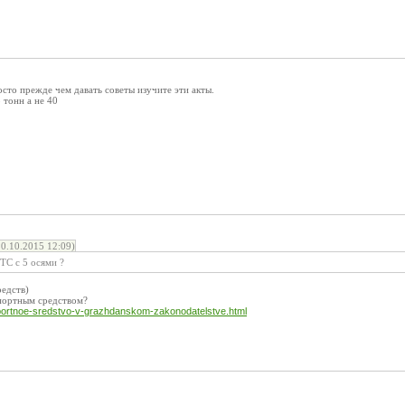
осто прежде чем давать советы изучите эти акты.
 тонн а не 40
.10.2015 12:09)
 ТС с 5 осями ?
редств)
спортным средством?
nsportnoe-sredstvo-v-grazhdanskom-zakonodatelstve.html