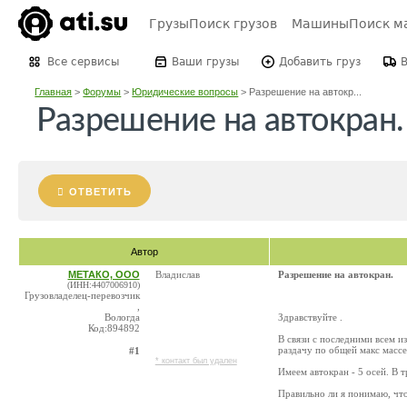
Грузы
Поиск грузов
Машины
Поиск м
Все сервисы
Ваши грузы
Добавить груз
Главная
>
Форумы
>
Юридические вопросы
>
Разрешение на автокр...
Разрешение на автокран.
ОТВЕТИТЬ
Автор
МЕТАКО, ООО
Владислав
Разрешение на автокран.
(ИНН:4407006910)
Грузовладелец-перевозчик
,
Вологда
Здравствуйте .
Код:894892
В связи с последними всем и
раздачу по общей макс массе
#1
* контакт был удален
Имеем автокран - 5 осей. В 
Правильно ли я понимаю, чт