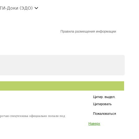
ТИ-Доки (ЭДО)
Правила размещения информации
Цитир. выдел.
Цитировать
Пожаловаться
 прочая спецтехника официально попали под
Наверх