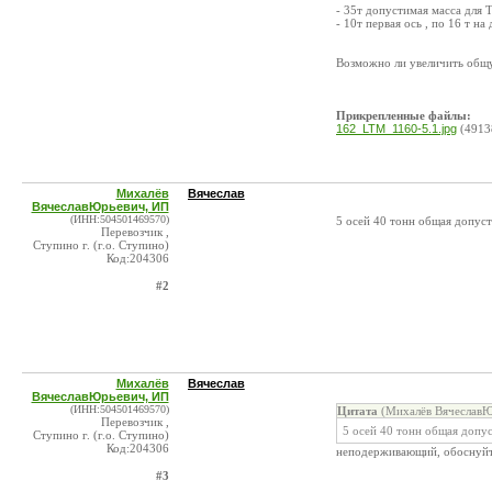
- 35т допустимая масса для Т
- 10т первая ось , по 16 т н
Возможно ли увеличить общу
Прикрепленные файлы:
162_LTM_1160-5.1.jpg
(4913
Михалёв
Вячеслав
ВячеславЮрьевич, ИП
(ИНН:504501469570)
5 осей 40 тонн общая допусти
Перевозчик ,
Ступино г. (г.о. Ступино)
Код:204306
#2
Михалёв
Вячеслав
ВячеславЮрьевич, ИП
(ИНН:504501469570)
Цитата
(Михалёв ВячеславЮ
Перевозчик ,
5 осей 40 тонн общая допус
Ступино г. (г.о. Ступино)
Код:204306
неподерживающий, обоснуйт
#3