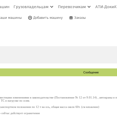
ашин
Грузовладельцам
Перевозчикам
АТИ-Доки
А
Ваши машины
Добавить машину
Заказы
Сообщение
звестными изменениями в законодательстве (Постановление № 12 от 9.01.14) , автокраны и
 ТС и нагрузке по осям.
транспортном положении по 12 т на ось, общая масса около 60т. (см вложение)
о сейчас действует ограничение