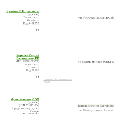
Кузьмин И.Н. физ.лицо
(удалена)
Перевозчик ,
http://www.nds-ks.ru/nview.p
Копейск г.
Код:9489853
#2
Корнеев Сергей
Викторович, ИП
(ИНН:632101683708)
по Вашему мнению будешь д
Перевозчик ,
Тольятти
Код:20199
#3
* контакт был изменен или
удален
ФрахтКонсалт, ООО
(удалена)
(ИНН:6318191904)
Цитата
(Корнеев Сергей Вик
Юридические услуги ,
по Вашему мнению будешь 
Самара