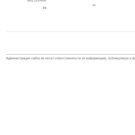
Код:2899686
да
#4
Администрация сайта не несет ответственности за информацию, публикуемую в ф