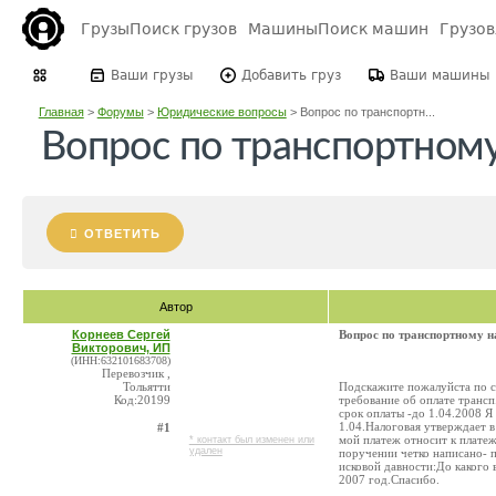
Грузы
Поиск грузов
Машины
Поиск машин
Грузо
Ваши грузы
Добавить груз
Ваши машины
Главная
>
Форумы
>
Юридические вопросы
>
Вопрос по транспортн...
Вопрос по транспортному
ОТВЕТИТЬ
Автор
Корнеев Сергей
Вопрос по транспортному н
Викторович, ИП
(ИНН:632101683708)
Перевозчик ,
Тольятти
Подскажите пожалуйста по с
Код:20199
требование об оплате трансп.
срок оплаты -до 1.04.2008 Я
1.04.Налоговая утверждает в
#1
мой платеж относит к платеж
* контакт был изменен или
удален
поручении четко написано- п
исковой давности:До какого 
2007 год.Спасибо.