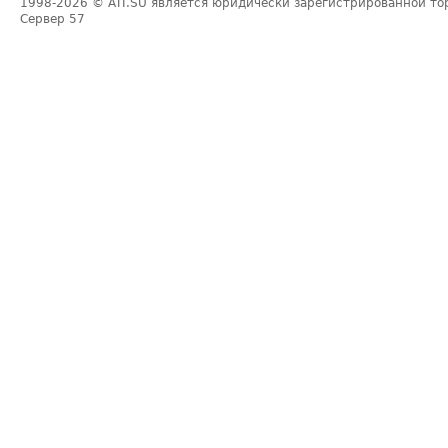
1998-2026
© ATI.SU является юридически зарегистрированной то
Сервер
57