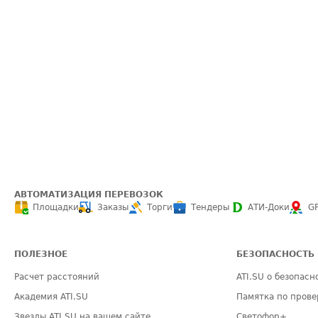
АВТОМАТИЗАЦИЯ ПЕРЕВОЗОК
Площадки
Заказы
Торги
Тендеры
АТИ-Доки
G
ПОЛЕЗНОЕ
БЕЗОПАСНОСТЬ
Расчет расстояний
ATI.SU о безопасн
Академия ATI.SU
Памятка по прове
Звезды ATI.SU на вашем сайте
Светофор+