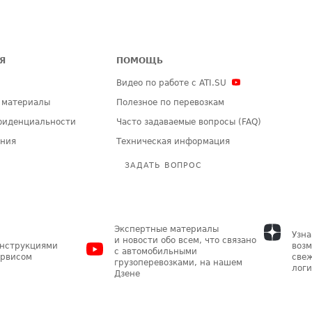
Я
ПОМОЩЬ
Видео по работе с ATI.SU
 материалы
Полезное по перевозкам
фиденциальности
Часто задаваемые вопросы (FAQ)
ения
Техническая информация
ЗАДАТЬ ВОПРОС
Экспертные материалы
Узна
и новости обо всем, что связано
инструкциями
возм
с автомобильными
ервисом
свеж
грузоперевозками, на нашем
логи
Дзене