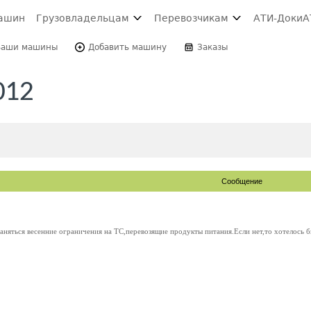
ашин
Грузовладельцам
Перевозчикам
АТИ-Доки
А
Ваши машины
Добавить машину
Заказы
012
Сообщение
аняться весенние ограничения на ТС,перевозящие продукты питания.Если нет,то хотелось б