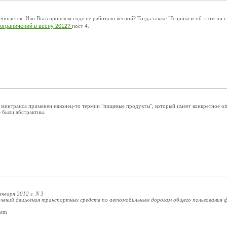
чинается. Или Вы в прошлом годе не работали весной? Тогда также "В приказе об этом ни 
 ограничений в весну 2012?
пост 4.
е минтранса применен наконец-то термин "пищевые продукты", который имеет конкретное оп
 были абстрактны.
нваря 2012 г. N 3
ичений движения транспортных средств по автомобильным дорогам общего пользования фе
htm