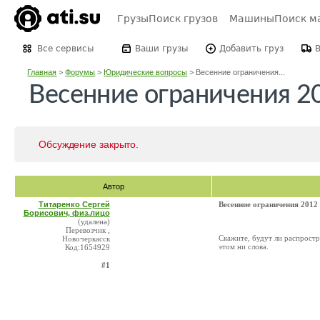
Грузы
Поиск грузов
Машины
Поиск м
Все сервисы
Ваши грузы
Добавить груз
Главная
>
Форумы
>
Юридические вопросы
>
Весенние ограничения...
Весенние ограничения 2
Обсуждение закрыто.
Автор
Титаренко Сергей
Весенние ограничения 2012
Борисович, физ.лицо
(удалена)
Перевозчик ,
Скажите, будут ли распростр
Новочеркасск
этом ни слова.
Код:1654929
#1