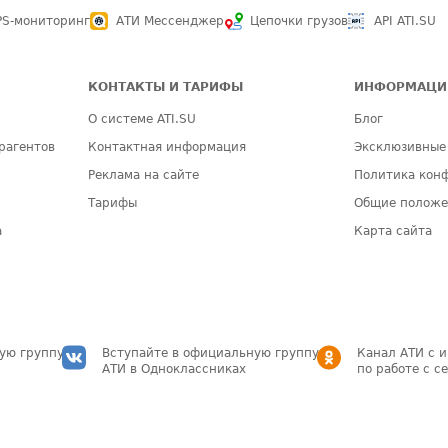
PS-мониторинг
АТИ Мессенджер
Цепочки грузов
API ATI.SU
КОНТАКТЫ И ТАРИФЫ
ИНФОРМАЦИ
О системе ATI.SU
Блог
рагентов
Контактная информация
Эксклюзивные
Реклама на сайте
Политика кон
Тарифы
Общие полож
а
Карта сайта
ую группу
Вступайте в официальную группу
Канал АТИ с 
АТИ в Одноклассниках
по работе с с