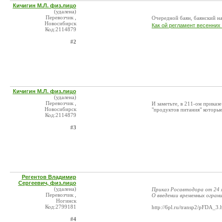
Кичигин М.Л. физ.лицо
(удалена)
Перевозчик ,
Очередной баян, баянский на
Новосибирск
Как ой регламент весенних
Код:2114879
#2
Кичигин М.Л. физ.лицо
(удалена)
Перевозчик ,
И заметьте, в 211-ом приказ
Новосибирск
"продуктов питания" которые
Код:2114879
#3
Регентов Владимир
Сергеевич, физ.лицо
(удалена)
Приказ Росавтодора от 24 я
Перевозчик ,
О введении временных огран
Ногинск
Код:2799181
http://6pl.ru/transp2/pFDA_3.
#4