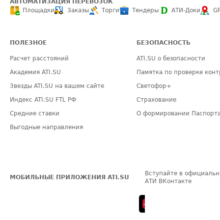
АВТОМАТИЗАЦИЯ ПЕРЕВОЗОК
Площадки
Заказы
Торги
Тендеры
АТИ-Доки
G
ПОЛЕЗНОЕ
БЕЗОПАСНОСТЬ
Расчет расстояний
ATI.SU о безопасности
Академия ATI.SU
Памятка по проверке конт
Звезды ATI.SU на вашем сайте
Светофор+
Индекс ATI.SU FTL РФ
Страхование
Средние ставки
О формировании Паспорт
Выгодные направления
Вступайте в официальн
МОБИЛЬНЫЕ ПРИЛОЖЕНИЯ ATI.SU
АТИ ВКонтакте