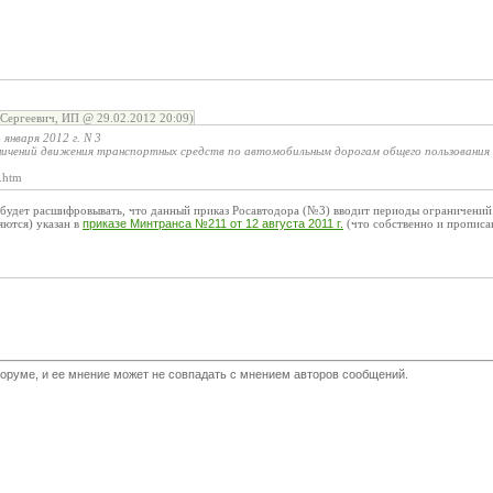
Сергеевич, ИП @ 29.02.2012 20:09)
января 2012 г. N 3
ничений движения транспортных средств по автомобильным дорогам общего пользования ф
3.htm
удет расшифровывать, что данный приказ Росавтодора (№3) вводит периоды ограничений в 2
яются) указан в
приказе Минтранса №211 от 12 августа 2011 г.
(что собственно и прописан
оруме, и ее мнение может не совпадать с мнением авторов сообщений.