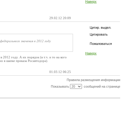
Наверх
29.02.12 20:09
Цитир. выдел.
Цитировать
едерального значения в 2012 году
Пожаловаться
Наверх
012 году. А их порядок (в т.ч. и то на кого
о в шапке приказа Росавтодора).
01.03.12 06:25
Правила размещения информации
Показывать
сообщений на странице