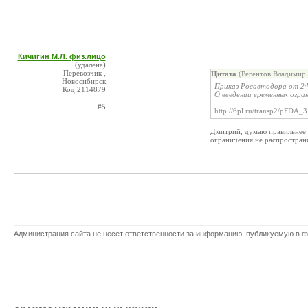
Кичигин М.Л. физ.лицо
(удалена)
Перевозчик ,
Цитата
(Регентов Владимир 
Новосибирск
Приказ Росавтодора от 24 
Код:2114879
О введении временных огра
#5
http://6pl.ru/transp2/pFDA_
Дмитрий, думаю правильнее б
ограничения не распростран
Администрация сайта не несет ответственности за информацию, публикуемую в ф