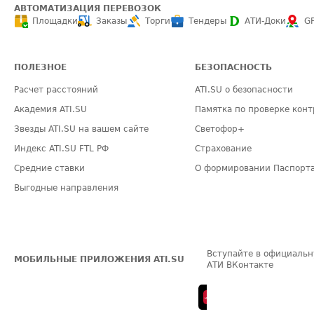
АВТОМАТИЗАЦИЯ ПЕРЕВОЗОК
Площадки
Заказы
Торги
Тендеры
АТИ-Доки
G
ПОЛЕЗНОЕ
БЕЗОПАСНОСТЬ
Расчет расстояний
ATI.SU о безопасности
Академия ATI.SU
Памятка по проверке конт
Звезды ATI.SU на вашем сайте
Светофор+
Индекс ATI.SU FTL РФ
Страхование
Средние ставки
О формировании Паспорт
Выгодные направления
Вступайте в официальн
МОБИЛЬНЫЕ ПРИЛОЖЕНИЯ ATI.SU
АТИ ВКонтакте