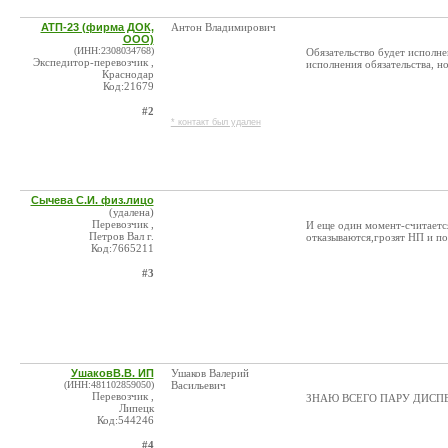
АТП-23 (фирма ДОК,
Антон Владимирович
ООО)
(ИНН:2308034768)
Обязательство будет исполне
Экспедитор-перевозчик ,
исполнения обязательства, н
Краснодар
Код:21679
#2
* контакт был удален
Сычева С.И. физ.лицо
(удалена)
Перевозчик ,
И еще один момент-считаетс
Петров Вал г.
отказываются,грозят НП и по
Код:7665211
#3
УшаковВ.В. ИП
Ушаков Валерий
(ИНН:481102859050)
Васильевич
Перевозчик ,
ЗНАЮ ВСЕГО ПАРУ ДИСП
Липецк
Код:544246
#4