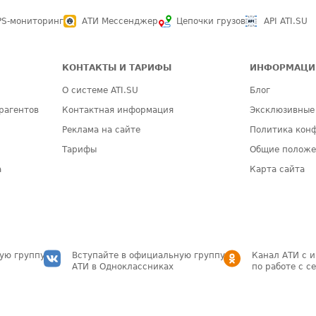
PS-мониторинг
АТИ Мессенджер
Цепочки грузов
API ATI.SU
КОНТАКТЫ И ТАРИФЫ
ИНФОРМАЦИ
О системе ATI.SU
Блог
рагентов
Контактная информация
Эксклюзивные
Реклама на сайте
Политика кон
Тарифы
Общие полож
а
Карта сайта
ую группу
Вступайте в официальную группу
Канал АТИ с 
АТИ в Одноклассниках
по работе с с