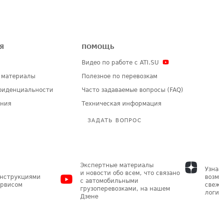
Я
ПОМОЩЬ
Видео по работе с ATI.SU
 материалы
Полезное по перевозкам
фиденциальности
Часто задаваемые вопросы (FAQ)
ения
Техническая информация
ЗАДАТЬ ВОПРОС
Экспертные материалы
Узна
и новости обо всем, что связано
инструкциями
возм
с автомобильными
ервисом
свеж
грузоперевозками, на нашем
логи
Дзене