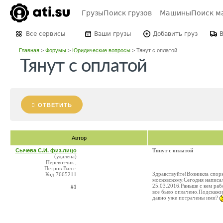
Грузы
Поиск грузов
Машины
Поиск м
Все сервисы
Ваши грузы
Добавить груз
Главная
>
Форумы
>
Юридические вопросы
>
Тянут с оплатой
Тянут с оплатой
ОТВЕТИТЬ
Автор
Сычева С.И. физ.лицо
Тянут с оплатой
(удалена)
Перевозчик ,
Петров Вал г.
Здравствуйте!Возникла спорн
Код:7665211
московскому.Сегодня написал
25.03.2016.Раньше с кем раб
#1
все было оплачено.Подскажит
давно уже потрачены ими?