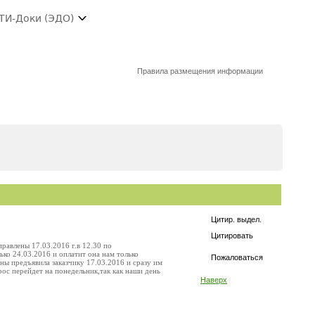
ТИ-Доки (ЭДО)
Правила размещения информации
Цитир. выдел.
Цитировать
равлены 17.03.2016 г.в 12.30 по
ько 24.03.2016 и оплатит она нам только
Пожаловаться
аны предъявила заказчику 17.03.2016 и сразу им
ос перейдет на понедельник,так как наши день
Наверх