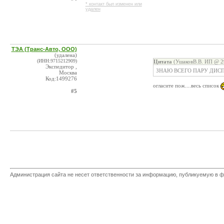
* контакт был изменен или
удален
ТЭА (Транс-Авто, ООО)
(удалена)
(ИНН:9715212909)
Цитата
(УшаковВ.В. ИП @ 29
Экспедитор ,
ЗНАЮ ВСЕГО ПАРУ ДИС
Москва
Код:1499276
огласите пож....весь список
#5
Администрация сайта не несет ответственности за информацию, публикуемую в ф