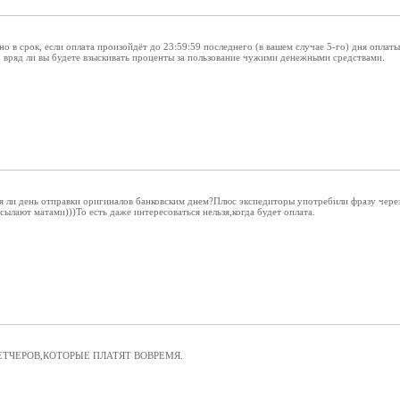
но в срок, если оплата произойдёт до 23:59:59 последнего (в вашем случае 5-го) дня опла
о вряд ли вы будете взыскивать проценты за пользование чужими денежными средствами.
я ли день отправки оригиналов банковским днем?Плюс экспедиторы употребили фразу через
сылают матами)))То есть даже интересоваться нельзя,когда будет оплата.
ЕТЧЕРОВ,КОТОРЫЕ ПЛАТЯТ ВОВРЕМЯ.