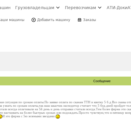
ашин
Грузовладельцам
Перевозчикам
АТИ-Доки
А
Ваши машины
Добавить машину
Заказы
Сообщение
ая ситуация по срокам оплаты.По заявке оплата по сканам ТТН и квитку 5 б.д.Все сканы отп
а узнать по срокам оплаты,так наш заказчик экспедитор считает что 5 буд.дней пройдет тол
отали всегда оплачивали на 5й день и день отправки считали всегда.Тем более фирма эти ск
е настаивать на более быстрых сроках или подождать.Просто чувствую,что в пятницу вопр
И это фирма с 5ю зелеными звездами