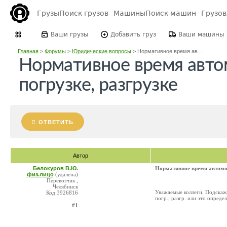
Грузы
Поиск грузов
Машины
Поиск машин
Грузо
Ваши грузы
Добавить груз
Ваши машины
Главная
>
Форумы
>
Юридические вопросы
>
Нормативное время ав...
Нормативное время авто
погрузке, разгрузке
ОТВЕТИТЬ
Автор
Белокуров В.Ю.
Нормативное время автомоб
физ.лицо
(удалена)
Перевозчик ,
Челябинск
Уважаемые коллеги. Подскажи
Код:3926816
погр., разгр. или это опреде
#1