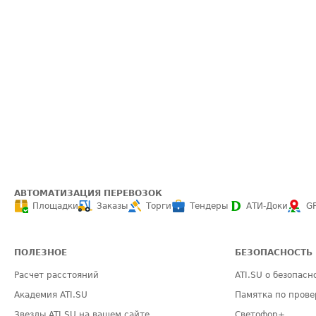
АВТОМАТИЗАЦИЯ ПЕРЕВОЗОК
Площадки
Заказы
Торги
Тендеры
АТИ-Доки
G
ПОЛЕЗНОЕ
БЕЗОПАСНОСТЬ
Расчет расстояний
ATI.SU о безопасн
Академия ATI.SU
Памятка по прове
Звезды ATI.SU на вашем сайте
Светофор+