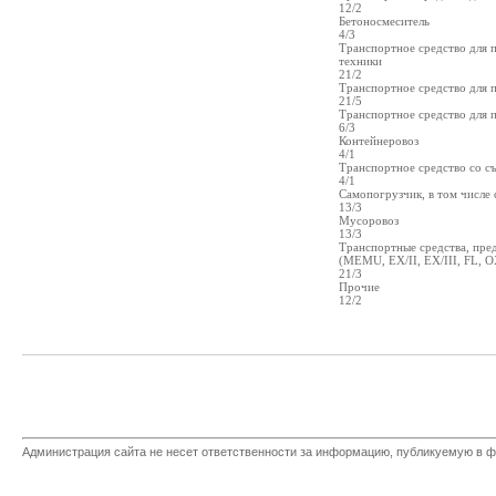
12/2
Бетоносмеситель
4/3
Транспортное средство для 
техники
21/2
Транспортное средство для 
21/5
Транспортное средство для 
6/3
Контейнеровоз
4/1
Транспортное средство со с
4/1
Самопогрузчик, в том числе
13/3
Мусоровоз
13/3
Транспортные средства, пре
(MEMU, EX/II, EX/III, FL, O
21/3
Прочие
12/2
Администрация сайта не несет ответственности за информацию, публикуемую в ф