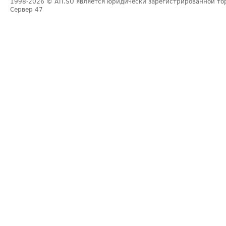
1998-2026
© ATI.SU является юридически зарегистрированной то
Сервер
47