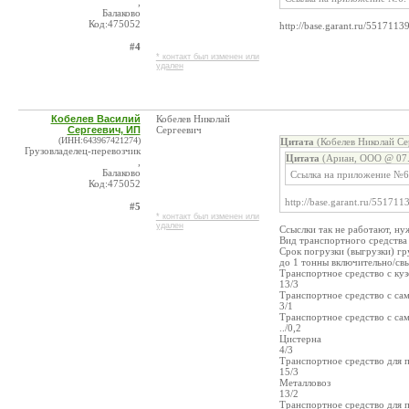
,
Балаково
Код:475052
http://base.garant.ru/551711
#4
* контакт был изменен или
удален
Кобелев Василий
Кобелев Николай
Сергеевич, ИП
Сергеевич
(ИНН:643967421274)
Цитата
(Кобелев Николай Се
Грузовладелец-перевозчик
Цитата
(Ариан, ООО @ 07.
,
Балаково
Ссылка на приложение №6:
Код:475052
http://base.garant.ru/55171
#5
* контакт был изменен или
удален
Ссыслки так не работают, ну
Вид транспортного средства
Срок погрузки (выгрузки) гр
до 1 тонны включительно/св
Транспортное средство с ку
13/3
Транспортное средство с са
3/1
Транспортное средство с сам
../0,2
Цистерна
4/3
Транспортное средство для 
15/3
Металловоз
13/2
Транспортное средство для 