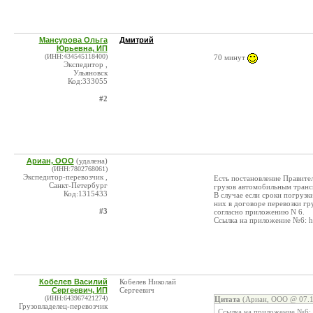
Мансурова Ольга
Дмитрий
Юрьевна, ИП
(ИНН:434545118400)
70 минут
Экспедитор ,
Ульяновск
Код:333055
#2
Ариан, ООО
(удалена)
(ИНН:7802768061)
Экспедитор-перевозчик ,
Есть постановление Правител
Санкт-Петербург
грузов автомобильным транс
Код:1315433
В случае если сроки погрузки
них в договоре перевозки гр
#3
согласно приложению N 6.
Ссылка на приложение №6: ht
Кобелев Василий
Кобелев Николай
Сергеевич, ИП
Сергеевич
(ИНН:643967421274)
Цитата
(Ариан, ООО @ 07.1
Грузовладелец-перевозчик
Ссылка на приложение №6: 