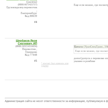
(удалена)
(ИНН:6671425757)
Еще если можно, где посмотр
Грузовладелец-перевозчик
,
Екатеринбург
Код:88639
#4
Щербаков Яков
Сергеевич, ИП
(ИНН:503214516634)
Цитата
(УралСпецТранс, ЗА
Перевозчик ,
Еще если можно, где посмот
Одинцово
Код:77448
допог(допуск о перевозке оп
#5
указано в ромбике
* контакт был изменен или
удален
Администрация сайта не несет ответственности за информацию, публикуемую в ф