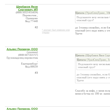
Щербаков Яков
Сергеевич, ИП
(ИНН:503214516634)
Цитата
(УралСпецТранс, ЗА
Перевозчик ,
Подскажите везу несколько 
Одинцово
опасный груз?
Код:77448
#2
до 1тонны спокойно, если бль
* контакт был изменен или
опасный (его надо взять у от
удален
Удачи
Альянс Премиум, ООО
(удалена)
(ИНН:6671425757)
Цитата
(Щербаков Яков Серг
Грузовладелец-перевозчик
Цитата
(УралСпецТранс, З
,
Екатеринбург
Подскажите везу несколько
Код:88639
опасный груз?
#3
до 1тонны спокойно, если б
опасный (его надо взять у 
Удачи
Спасибо за инфу, у меня полу
меня в бочка по 180 кг. нап
Альянс Премиум, ООО