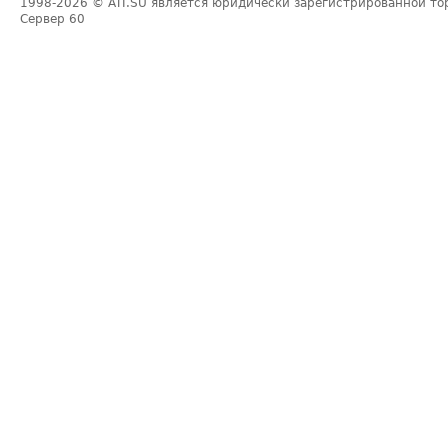
1998-2026
© ATI.SU является юридически зарегистрированной то
Сервер
60