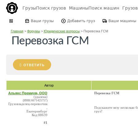
Грузы
Поиск грузов
Машины
Поиск машин
Грузо
Ваши грузы
Добавить груз
Ваши машины
Главная
>
Форумы
>
Юридические вопросы
>
Перевозка ГСМ
Перевозка ГСМ
ОТВЕТИТЬ
Автор
Альянс Премиум, ООО
Перевозка ГСМ
(удалена)
(ИНН:6671425757)
Грузовладелец-перевозчик
,
Подскажите везу несколько б
Екатеринбург
груз?
Код:88639
#1