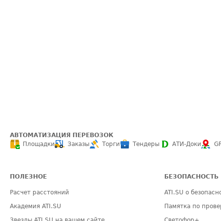
АВТОМАТИЗАЦИЯ ПЕРЕВОЗОК
Площадки
Заказы
Торги
Тендеры
АТИ-Доки
G
ПОЛЕЗНОЕ
БЕЗОПАСНОСТЬ
Расчет расстояний
ATI.SU о безопасн
Академия ATI.SU
Памятка по прове
Звезды ATI.SU на вашем сайте
Светофор+