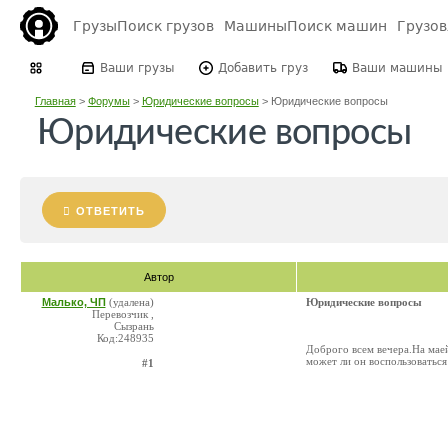
Грузы
Поиск грузов
Машины
Поиск машин
Грузо
Ваши грузы
Добавить груз
Ваши машины
Главная
>
Форумы
>
Юридические вопросы
>
Юридические вопросы
Юридические вопросы
ОТВЕТИТЬ
Автор
Малько, ЧП
(удалена)
Юридические вопросы
Перевозчик ,
Сызрань
Код:248935
Доброго всем вечера.На мае
может ли он воспользовать
#1