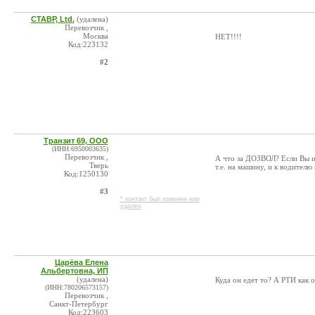
CТАВР, Ltd.
(удалена)
Перевозчик ,
Москва
НЕТ!!!!
Код:223132
#2
Транзит 69, ООО
(ИНН:6950003635)
Перевозчик ,
А что за ДОЗВОЛ? Если Вы 
Тверь
т.е. на машину, и к водите
Код:1250130
#3
* контакт был изменен или
удален
Царёва Елена
Альбертовна, ИП
(удалена)
Куда он едет то? А РТИ как 
(ИНН:780206573157)
Перевозчик ,
Санкт-Петербург
Код:223603