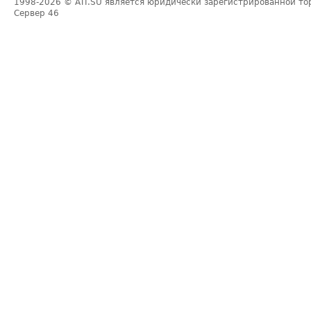
1998-2026
© ATI.SU является юридически зарегистрированной то
Сервер
46