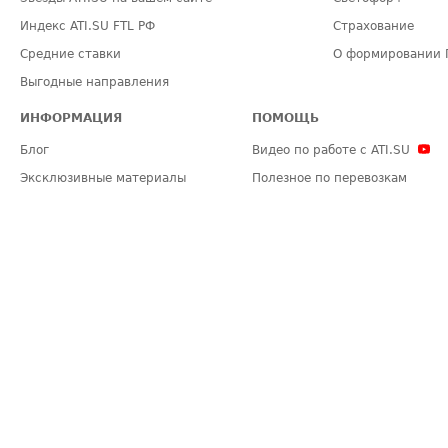
Индекс ATI.SU FTL РФ
Страхование
Средние ставки
О формировании 
Выгодные направления
ИНФОРМАЦИЯ
ПОМОЩЬ
Блог
Видео по работе с ATI.SU
Эксклюзивные материалы
Полезное по перевозкам
Политика конфиденциальности
Часто задаваемые вопросы (FA
Общие положения
Техническая информация
Карта сайта
ЗАДАТЬ ВОПРОС