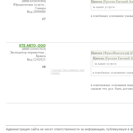
(ИНН:6318191904)
Цитата
(Ерохин Евгений Але
Юридические услуги ,
за какие услуги
Самара
Код:2899686
в платёжках основание указ
#7
ЕТЕ АВТО, ООО
(ИНН:3241017623)
Экспедитор-перевозчик ,
Цитата
(ФрахтКонсалт.рф @ 
Брянск
Цитата
(Ерохин Евгений А
Код:1242021
за какие услуги
#8
* контакт был изменен или
в платёжках основание ука
удален
в платежжках основания пишу
сказали что дол. быть догов
Администрация сайта не несет ответственности за информацию, публикуемую в ф