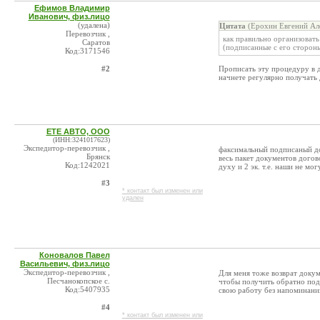
Ефимов Владимир
Иванович, физ.лицо
(удалена)
Цитата
(Ерохин Евгений Але
Перевозчик ,
как правильно организовать
Саратов
(подписанные с его сторон
Код:3171546
#2
Прописать эту процедуру в 
начнете регулярно получать 
ЕТЕ АВТО, ООО
(ИНН:3241017623)
Экспедитор-перевозчик ,
факсимальный подписаный дог
Брянск
весь пакет документов догов
Код:1242021
духу и 2 эк. т.е. наши не мо
#3
* контакт был изменен или
удален
Коновалов Павел
Васильевич, физ.лицо
Экспедитор-перевозчик ,
Для меня тоже возврат доку
Песчанокопское с.
чтобы получить обратно по
Код:5407935
свою работу без напоминаний.
#4
* контакт был изменен или