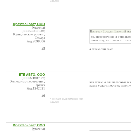
удален
ФрахтКонсалт, ООО
(удалена)
(ИНН:6318191904)
Цитата
(Ерохин Евгений Але
Юридические услуги ,
мы перевозчики, я отправл
Самара
заказчику, а от него потом 
Код:2899686
#5
а зачем они вам?
ЕТЕ АВТО, ООО
(ИНН:3241017623)
Экспедитор-перевозчик ,
как зачем, а ели налоговая в
Брянск
какие услуги поэтому мне н
Код:1242021
#6
* контакт был изменен или
удален
ФрахтКонсалт, ООО
(удалена)