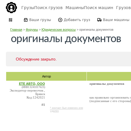
Грузы
Поиск грузов
Машины
Поиск машин
Грузо
Ваши грузы
Добавить груз
Ваши машины
Главная
>
Форумы
>
Юридические вопросы
>
оригиналы документов
оригиналы документов
Обсуждение закрыто.
Автор
ЕТЕ АВТО, ООО
оригиналы документов
(ИНН:3241017623)
Экспедитор-перевозчик ,
Брянск
Код:1242021
как правильно организовать 
(подписанные с его стороны
#1
* контакт был изменен или
удален