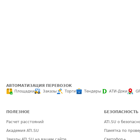
АВТОМАТИЗАЦИЯ ПЕРЕВОЗОК
Площадки
Заказы
Торги
Тендеры
АТИ-Доки
G
ПОЛЕЗНОЕ
БЕЗОПАСНОСТЬ
Расчет расстояний
ATI.SU о безопасн
Академия ATI.SU
Памятка по прове
Звезды ATI.SU на вашем сайте
Светофор+