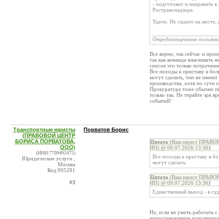
- подготовит и направить в
Ространснадзора.
Удачи. Не сидите на месте,
______________________
Отредактировано пользов
Все верно, так сейчас и про
так как команда взыскивать 
список это только потраченн
Все походы к приставу в бол
могут сделать, тип не имеют
производства, хотя по сути 
Прокуратура тоже обычно пи
только так. Не теряйте зря в
событий!
Транспортные юристы
Порватов Борис
(ПРАВОВОЙ ЦЕНТР
БОРИСА ПОРВАТОВА,
Цитата
(Ваш юрист ПРАВОВ
ООО)
ИП) @ 09.07.2026 13:36)
(ИНН:7709492475)
Все походы к приставу в бо
Юридические услуги ,
могут сделать
Москва
Код:995281
Цитата
(Ваш юрист ПРАВОВ
#3
ИП) @ 09.07.2026 13:36)
Единственный выход - в суд,
Ну, если не уметь работать с
приостановления исполнитель