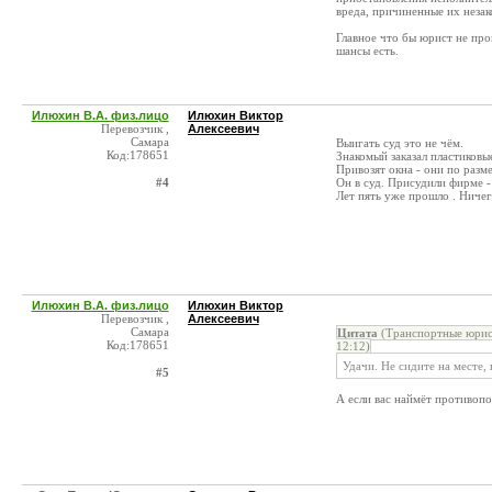
вреда, причиненные их неза
Главное что бы юрист не проп
шансы есть.
Илюхин В.А. физ.лицо
Илюхин Виктор
Перевозчик ,
Алексеевич
Самара
Выигать суд это не чём.
Код:178651
Знакомый заказал пластиковы
Привозят окна - они по разм
#4
Он в суд. Присудили фирме -
Лет пять уже прошло . Ничег
Илюхин В.А. физ.лицо
Илюхин Виктор
Перевозчик ,
Алексеевич
Самара
Цитата
(Транспортные юри
Код:178651
12:12)
Удачи. Не сидите на месте,
#5
А если вас наймёт противоп