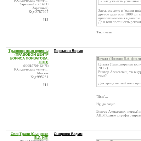
Юридические услуги ,
У нас уже есть успешные 
Заречный г. (ЗАТО
Заречный)
Здесь все дело в "магии ци
Код:2787027
другое дело если 1000 шт 
приостановления
в данном 
#13
Да и ваш пост и есть рекла
Так и есть.
Транспортные юристы
Порватов Борис
(ПРАВОВОЙ ЦЕНТР
БОРИСА ПОРВАТОВА,
Цитата
(Илюхин В.А. физ.ли
ООО)
Цитата (Транспортные ю
(ИНН:7709492475)
20:17)
Юридические услуги ,
Виктор Алексеевич, ты в ку
Москва
теме?
Код:995281
Дык вроде первый пост про
#14
"Дык"...
Ну, да ладно.
Виктор Алексеевич, первый 
АПВГКшные штрафы отправля
СпецТранс (Сыщенко
Сыщенко Вадим
В.И. ИП)