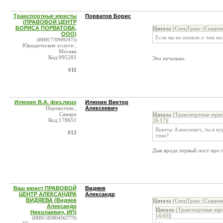
Транспортные юристы
Порватов Борис
(ПРАВОВОЙ ЦЕНТР
БОРИСА ПОРВАТОВА,
Цитата
(СпецТранс (Сыщенко
ООО)
Если вы не поняли о чем мо
(ИНН:7709492475)
Юридические услуги ,
Москва
Код:995281
Это печально.
#11
Илюхин В.А. физ.лицо
Илюхин Виктор
Перевозчик ,
Алексеевич
Самара
Цитата
(Транспортные юри
Код:178651
20:17)
Виктор Алексеевич, ты в ку
#12
теме?
Дык вроде первый пост про 
Ваш юрист ПРАВОВОЙ
Видяев
ЦЕНТР АЛЕКСАНДРА
Александр
ВИДЯЕВА (Видяев
Цитата
(СпецТранс (Сыщенко
Александр
Цитата
(Транспортные юр
Николаевич, ИП)
14:03)
(ИНН:583804362770)