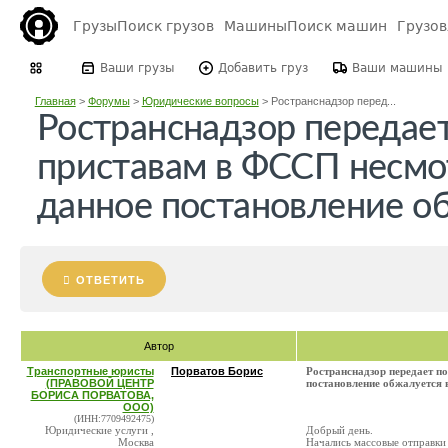
Грузы
Поиск грузов
Машины
Поиск машин
Грузо
Ваши грузы
Добавить груз
Ваши машины
Главная
>
Форумы
>
Юридические вопросы
>
Ространснадзор перед...
Ространснадзор передае
приставам в ФССП несмот
данное постановление об
ОТВЕТИТЬ
Автор
Транспортные юристы
Порватов Борис
Ространснадзор передает п
(ПРАВОВОЙ ЦЕНТР
постановление обжалуется в
БОРИСА ПОРВАТОВА,
ООО)
(ИНН:7709492475)
Юридические услуги ,
Добрый день.
Москва
Начались массовые отправки