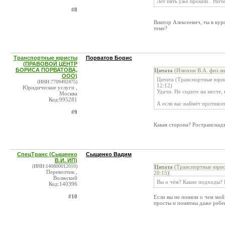
Лет пять уже прошло . Ниче
#8
Виктор Алексеевич, ты в кур
теме?
Транспортные юристы
Порватов Борис
(ПРАВОВОЙ ЦЕНТР
БОРИСА ПОРВАТОВА,
Цитата
(Илюхин В.А. физ.ли
ООО)
Цитата (Транспортные ю
(ИНН:7709492475)
12:12)
Юридические услуги ,
Удачи. Не сидите на месте,
Москва
Код:995281
А если вас наймёт противо
#9
Какая сторона? Ространснад
СпецТранс (Сыщенко
Сыщенко Вадим
В.И. ИП)
(ИНН:140800012010)
Цитата
(Транспортные юри
Перевозчик ,
20:15)
Волжский
Вы о чём? Какие подходы? 
Код:140396
#10
Если вы не поняли о чем мой
просты и понятны даже ребен