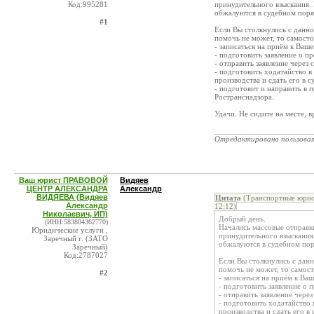
Код:995281
принудительного взыскания. 
обжалуются в судебном поря
#1
Если Вы столкнулись с данно
помочь не может, то самост
- записаться на приём к Ваш
- подготовить заявление о п
- отправить заявление через 
- подготовить ходатайство в
производства и сдать его в с
- подготовит и направить в 
Ространснадзора.
Удачи. Не сидите на месте, в
_______________________
Отредактировано пользова
Ваш юрист ПРАВОВОЙ
Видяев
ЦЕНТР АЛЕКСАНДРА
Александр
ВИДЯЕВА (Видяев
Цитата
(Транспортные юри
Александр
12:12)
Николаевич, ИП)
Добрый день.
(ИНН:583804362770)
Начались массовые отправк
Юридические услуги ,
принудительного взыскания.
Заречный г. (ЗАТО
обжалуются в судебном пор
Заречный)
Код:2787027
Если Вы столкнулись с данн
помочь не может, то самос
#2
- записаться на приём к В
- подготовить заявление о 
- отправить заявление через
- подготовить ходатайство 
производства и сдать его в 