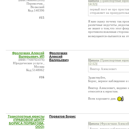
(ИНН:140800012010)
Цитата
(Транспортные юри
Перевозчик ,
14:32)
Волжский
первый пост не про прист
Код:140396
отправляет на принудитель
#15
Я вам скажу почему так про
различные недочеты ,недоска
не знают о том,что этот фок
противоположенная сторона-
возмущаются-пытаются на эт
Фролочкин Алексей
Фролочкин
Валерьевич, ИП
Алексей
(ИНН:774307023376)
Валерьевич
Цитата
(Транспортные юри
Юридические услуги ,
12:12)
Москва
Виктор Алексеевич
Код:5148062
#16
Зравствуйте,
Борис, верное наблюдение и
Виктор Алексеевич, видимо н
относится к юристам.
Всем хорошего дня.
Транспортные юристы
Порватов Борис
(ПРАВОВОЙ ЦЕНТР
БОРИСА ПОРВАТОВА,
Цитата
(Фролочкин Алексей 
ООО)
Борис, верное наблюдение 