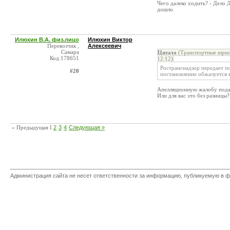
Чего далеко ходить? - Дело 
дошло.
Илюхин В.А. физ.лицо
Илюхин Виктор
Перевозчик ,
Алексеевич
Самара
Цитата
(Транспортные юри
Код:178651
12:12)
Ространснадзор передает п
#20
постановление обжалуется в
Апелляционную жалобу пода
Или для вас это без разницы?
« Предыдущая
1
2
3
4
Следующая »
Администрация сайта не несет ответственности за информацию, публикуемую в ф