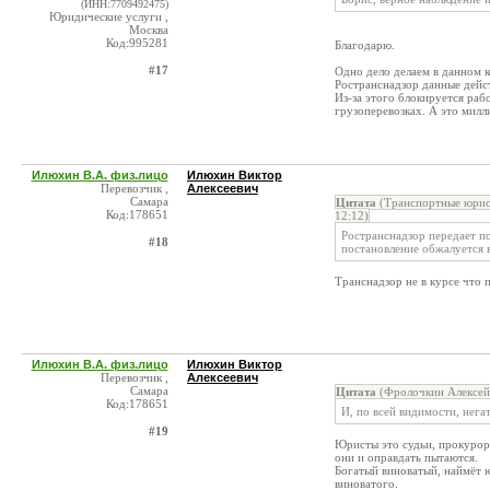
(ИНН:7709492475)
Юридические услуги ,
Москва
Код:995281
Благодарю.
#17
Одно дело делаем в данном к
Ространснадзор данные дейс
Из-за этого блокируется раб
грузоперевозках. А это милл
Илюхин В.А. физ.лицо
Илюхин Виктор
Перевозчик ,
Алексеевич
Самара
Цитата
(Транспортные юри
Код:178651
12:12)
Ространснадзор передает п
#18
постановление обжалуется в
Транснадзор не в курсе что 
Илюхин В.А. физ.лицо
Илюхин Виктор
Перевозчик ,
Алексеевич
Самара
Цитата
(Фролочкин Алексей 
Код:178651
И, по всей видимости, нега
#19
Юристы это судьи, прокуроры
они и оправдать пытаются.
Богатый виноватый, наймёт 
виноватого.