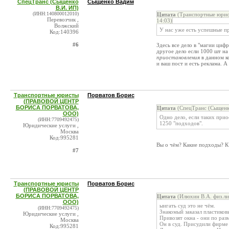
СпецТранс (Сыщенко
Сыщенко Вадим
В.И. ИП)
(ИНН:140800012010)
Цитата
(Транспортные юри
Перевозчик ,
14:03)
Волжский
У нас уже есть успешные п
Код:140396
#6
Здесь все дело в "магии цифр
другое дело если 1000 шт н
приостановления
в данном к
и ваш пост и есть реклама. А
Транспортные юристы
Порватов Борис
(ПРАВОВОЙ ЦЕНТР
БОРИСА ПОРВАТОВА,
Цитата
(СпецТранс (Сыщенко
ООО)
Одно дело, если таких прио
(ИНН:7709492475)
1250 "подходов".
Юридические услуги ,
Москва
Код:995281
Вы о чём? Какие подходы? К
#7
Транспортные юристы
Порватов Борис
(ПРАВОВОЙ ЦЕНТР
БОРИСА ПОРВАТОВА,
Цитата
(Илюхин В.А. физ.ли
ООО)
ыигать суд это не чём.
(ИНН:7709492475)
Знакомый заказал пластиков
Юридические услуги ,
Привозят окна - они по раз
Москва
Он в суд. Присудили фирме 
Код:995281