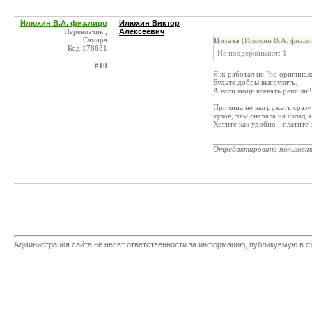
Илюхин В.А. физ.лицо
Илюхин Виктор
Перевозчик ,
Алексеевич
Самара
Цитата
(Илюхин В.А. физ.ли
Код:178651
Не поддерживают: 1
#10
Я ж работал не "по оригинала
Будьте добры выгрузить.
А если моцк клевать решили?
Причина не выгружать сразу 
кузов, чем сначала на склад 
Хотите как удобно - платите 
_______________________
Отредактировано пользова
Администрация сайта не несет ответственности за информацию, публикуемую в ф