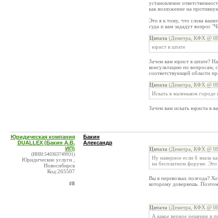
установление ответственност
как возложение на противную
Это я к тому, что слова ваше
суда и вам зададут вопрос "
Цитата
(Деметра, КФХ @ 08
юрист в штате
Зачем вам юрист в штате? На
консультацию по вопросам, 
соответствующей области пра
Цитата
(Деметра, КФХ @ 08
Искать в маленьком городе
Зачем вам искать юриста в в
Юридическая компания
Бакин
DUALLEX (Бакин А.В.
Александр
ИП)
Цитата
(Деметра, КФХ @ 08
(ИНН:540363749931)
Ну наверное если б знала к
Юридические услуги ,
на бесплатном форуме. Это
Новосибирск
Код:265507
Вы в перевозках полгода? Хо
#8
которому доверяешь. Поэтом
Цитата
(Деметра, КФХ @ 08
А какое верное решение в 