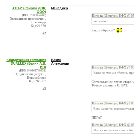
АТП-23 (фирма ДОК,
Менеджер
ООО)
(ИНН:2308034768)
Цитата
(Деметра, КФХ @ 05
Экспедитор-перевозчик ,
заставляет
Краснодар
Код:21679
Каким образом?
#2
Юридическая компания
Бакин
DUALLEX (Бакин А.В.
Александр
ИП)
Цитата
(Деметра, КФХ @ 05
(ИНН:540363749931)
Какое время мы обязаны пр
Юридические услуги ,
Новосибирск
Код:265507
Согласованное двумя сторонам
Точнее указано в ППГАТ.
#3
Цитата
(Деметра, КФХ @ 05
Есть какие то законодател
ППГАТ
Цитата
(Деметра, КФХ @ 05
Мы же не можем стоять бес