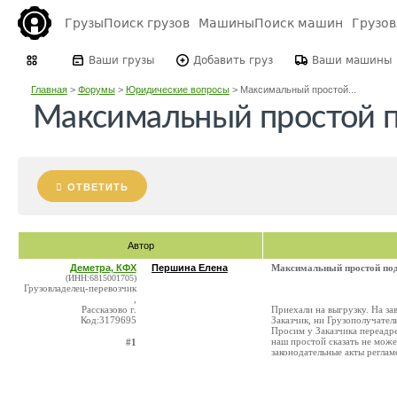
Грузы
Поиск грузов
Машины
Поиск машин
Грузо
Ваши грузы
Добавить груз
Ваши машины
Главная
>
Форумы
>
Юридические вопросы
>
Максимальный простой...
Максимальный простой п
ОТВЕТИТЬ
Автор
Деметра, КФХ
Першина Елена
Максимальный простой под
(ИНН:6815001705)
Грузовладелец-перевозчик
,
Рассказово г.
Приехали на выгрузку. На за
Код:3179695
Заказчик, ни Грузополучател
Просим у Заказчика переадре
наш простой сказать не може
#1
законодательные акты регла