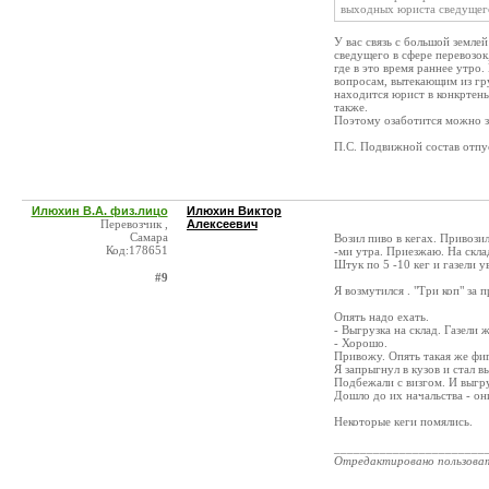
выходных юриста сведущего
У вас связь с большой земле
сведущего в сфере перевозок,
где в это время раннее утро
вопросам, вытекающим из гру
находится юрист в конкртены
также.
Поэтому озаботится можно з
П.С. Подвижной состав отпус
Илюхин В.А. физ.лицо
Илюхин Виктор
Перевозчик ,
Алексеевич
Самара
Возил пиво в кегах. Привози
Код:178651
-ми утра. Приезжаю. На скла
Штук по 5 -10 кег и газели 
#9
Я возмутился . "Три коп" за 
Опять надо ехать.
- Выгрузка на склад. Газели 
- Хорошо.
Привожу. Опять такая же фиг
Я запрыгнул в кузов и стал 
Подбежали с визгом. И выгру
Дошло до их начальства - он
Некоторые кеги помялись.
_______________________
Отредактировано пользова