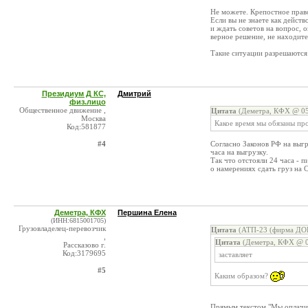
Не можете. Крепостное прав
Если вы не знаете как действ
и ждать советов на вопрос, 
верное решение, не находите
Такие ситуации разрешаются
Президиум Д КС,
Дмитрий
физ.лицо
Общественное движение ,
Цитата
(Деметра, КФХ @ 05
Москва
Какое время мы обязаны пр
Код:581877
#4
Согласно Законов РФ на выгру
часа на выгрузку.
Так что отстояли 24 часа - 
о намерениях сдать груз на 
Деметра, КФХ
Першина Елена
(ИНН:6815001705)
Грузовладелец-перевозчик
Цитата
(АТП-23 (фирма ДОК
,
Цитата
(Деметра, КФХ @ 0
Рассказово г.
Код:3179695
заставляет
#5
Каким образом?
Прямым текстом "Мы оплачив