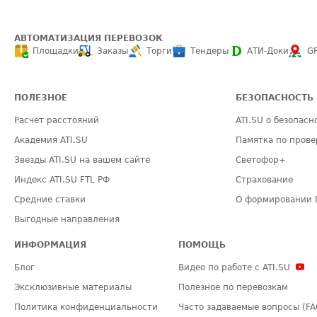
АВТОМАТИЗАЦИЯ ПЕРЕВОЗОК
Площадки
Заказы
Торги
Тендеры
АТИ-Доки
G
ПОЛЕЗНОЕ
БЕЗОПАСНОСТЬ
Расчет расстояний
ATI.SU о безопасн
Академия ATI.SU
Памятка по прове
Звезды ATI.SU на вашем сайте
Светофор+
Индекс ATI.SU FTL РФ
Страхование
Средние ставки
О формировании 
Выгодные направления
ИНФОРМАЦИЯ
ПОМОЩЬ
Блог
Видео по работе с ATI.SU
Эксклюзивные материалы
Полезное по перевозкам
Политика конфиденциальности
Часто задаваемые вопросы (FA