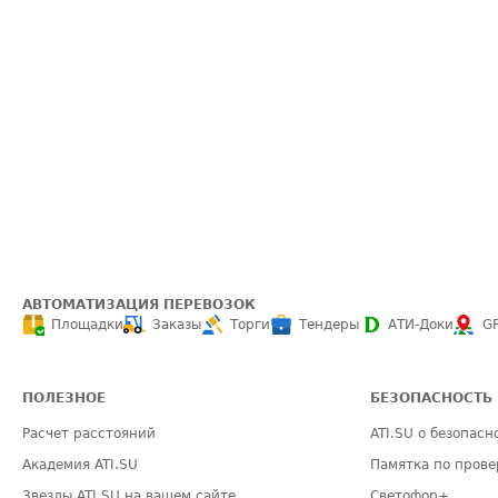
АВТОМАТИЗАЦИЯ ПЕРЕВОЗОК
Площадки
Заказы
Торги
Тендеры
АТИ-Доки
G
ПОЛЕЗНОЕ
БЕЗОПАСНОСТЬ
Расчет расстояний
ATI.SU о безопасн
Академия ATI.SU
Памятка по прове
Звезды ATI.SU на вашем сайте
Светофор+