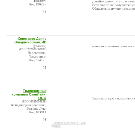
Тольятти
Давайте срочно с этого начи
Код:196297
Если что то не получится не
Обязательно нужно предупре
#4
Христенко Денис
Владимирович, ИП
(удалена)
конечно претензию уже выст
(ИНН:232100160831)
Перевозчик ,
Тихорецк г.
Код:354125
#5
Транспортная
компания СканЛайн,
ООО
Транспортную накладную и 
(ИНН:6025036828)
Экспедитор-перевозчик ,
Великие Луки
Код:103911
#6
* контакт был изменен или
удален