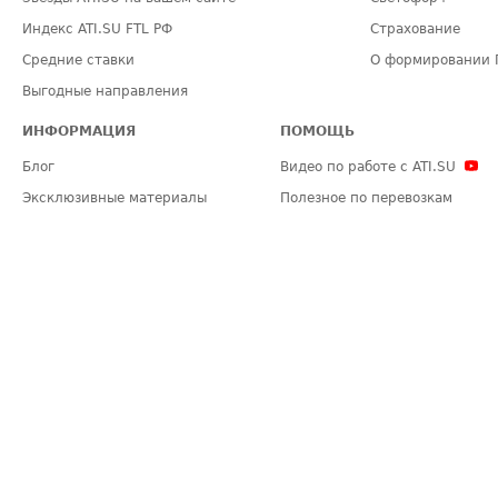
Индекс ATI.SU FTL РФ
Страхование
Средние ставки
О формировании 
Выгодные направления
ИНФОРМАЦИЯ
ПОМОЩЬ
Блог
Видео по работе с ATI.SU
Эксклюзивные материалы
Полезное по перевозкам
Политика конфиденциальности
Часто задаваемые вопросы (FA
Общие положения
Техническая информация
Карта сайта
ЗАДАТЬ ВОПРОС