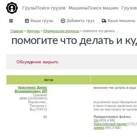
Грузы
Поиск грузов
Машины
Поиск машин
Грузо
Ваши грузы
Добавить груз
Ваши машины
Главная
>
Форумы
>
Юридические вопросы
>
помогите что делать ...
помогите что делать и к
Обсуждение закрыто.
Автор
Христенко Денис
помогите что делать и куд
Владимирович, ИП
(удалена)
(ИНН:232100160831)
Перевозчик ,
подскажите куда обращаться 
Тихорецк г.
в свою очередь заключали до
Код:354125
они же нам оплату не произв
Прикрепленные файлы:
#1
ттн
(626,4 КБ)
транспортный раздел
(725,
заявка
(841,9 КБ)