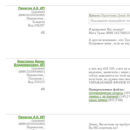
Пинигин А.К. ИП
(удалена)
(ИНН:632101035993)
Цитата
(Христенко Денис В
Перевозчик ,
Подскажите пожалуйсто что
Тольятти
Код:196297
Я правильно Вас поняла?
#2
Мега Транс ИНН 1657060135
А другая компания---это Тра
Поправьте меня , если не так
Христенко Денис
Владимирович, ИП
(удалена)
у них код 430 109, а вот по 
(ИНН:232100160831)
кидалово, заключили с нами д
Перевозчик ,
сейчас выясняется по этой з
Тихорецк г.
получили, но думаю они свое
Код:354125
УВУАЖАЕМЫЙ ФРОЛОВ ГЕНН
#3
Прикрепленные файлы:
подтверждение оплаты
(293
заявка с др фирмой
(149,2 
наша заявка
(841,9 КБ)
Пинигин А.К. ИП
(удалена)
(ИНН:632101035993)
Денис, Вы почему не пробуе
Перевозчик ,
На НП отметили их?