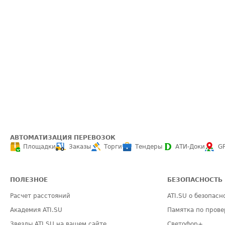
АВТОМАТИЗАЦИЯ ПЕРЕВОЗОК
Площадки
Заказы
Торги
Тендеры
АТИ-Доки
G
ПОЛЕЗНОЕ
БЕЗОПАСНОСТЬ
Расчет расстояний
ATI.SU о безопасн
Академия ATI.SU
Памятка по прове
Звезды ATI.SU на вашем сайте
Светофор+