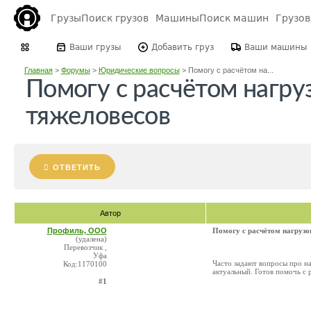
Грузы
Поиск грузов
Машины
Поиск машин
Грузо
Ваши грузы
Добавить груз
Ваши машины
Главная
>
Форумы
>
Юридические вопросы
>
Помогу с расчётом на...
Помогу с расчётом нагру
тяжеловесов
ОТВЕТИТЬ
Автор
Профиль, ООО
Помогу с расчётом нагрузо
(удалена)
Перевозчик ,
Уфа
Часто задают вопросы про наг
Код:1170100
актуальный. Готов помочь с р
#1