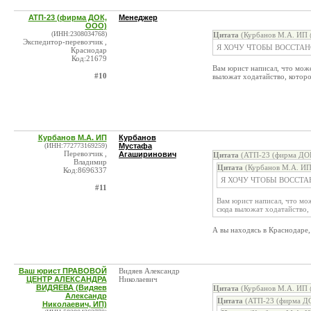
АТП-23 (фирма ДОК,
Менеджер
ООО)
(ИНН:2308034768)
Цитата
(Курбанов М.А. ИП 
Экспедитор-перевозчик ,
Я ХОЧУ ЧТОБЫ ВОССТА
Краснодар
Код:21679
Вам юрист написал, что може
#10
выложат ходатайство, котор
Курбанов М.А. ИП
Курбанов
(ИНН:772773169259)
Мустафа
Перевозчик ,
Агаширинович
Цитата
(АТП-23 (фирма ДОК
Владимир
Цитата
(Курбанов М.А. ИП
Код:8696337
Я ХОЧУ ЧТОБЫ ВОССТА
#11
Вам юрист написал, что мож
сюда выложат ходатайство,
А вы находясь в Краснодаре,
Ваш юрист ПРАВОВОЙ
Видяев Александр
ЦЕНТР АЛЕКСАНДРА
Николаевич
ВИДЯЕВА (Видяев
Цитата
(Курбанов М.А. ИП 
Александр
Цитата
(АТП-23 (фирма ДО
Николаевич, ИП)