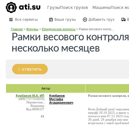
Грузы
Поиск грузов
Машины
Поиск м
Все сервисы
Ваши грузы
Добавить груз
Главная
>
Форумы
>
Юридические вопросы
>
Рамки весового контр...
Рамки весового контрол
несколько месяцев
ОТВЕТИТЬ
Автор
Курбанов М.А. ИП
Курбанов
Рамки весового контроля, 
(ИНН:772773169259)
Мустафа
Перевозчик ,
Агаширинович
Владимир
Код:8696337
Всем Добрый день! нарушение
штраф) 26.10.2023, а внизу г
поехал к ним 07.12.2023 год
#1
30 дней. 29 декабря они мне
встречался с такой проблемо