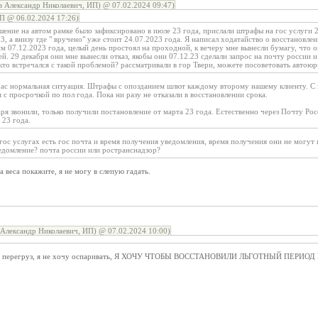
 Александр Николаевич, ИП) @ 07.02.2024 09:47)
П @ 06.02.2024 17:26)
ение на автом рамке было зафиксировано в июле 23 года, прислали штрафы на гос услуги 2
3, а внизу где " вручено" уже стоит 24.07.2023 года. Я написал ходатайство о восстановле
им 07.12.2023 года, целый день простоял на проходной, к вечеру мне вынесли бумагу, что 
й. 29 декабря они мне вынесли отказ, якобы они 07.12.23 сделали запрос на почту россии и
кто встречался с такой проблемой? рассматривали в гор Твери, можете посоветовать автою
йчас нормальная ситуация. Штрафы с опозданием шлют каждому второму нашему клиенту. С
 с просрочкой по пол года. Пока ни разу не отказали в восстановлении срока.
аря звонили, только получили постановление от марта 23 года. Естественно через Почту Ро
 23 года.
 гос услугах есть гос почта и время получения уведомления, время получения они не могут 
ведомление? почта россии или ространснадзор?
 веса покажите, я не могу в слепую гадать.
Александр Николаевич, ИП) @ 07.02.2024 10:00)
льно перегруз, я не хочу оспаривать, Я ХОЧУ ЧТОБЫ ВОССТАНОВИЛИ ЛЬГОТНЫЙ ПЕР