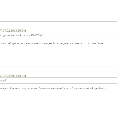
@ 07.02.2024 16:04)
тся одним ходатайством в ЦМУГАДН
вое сообщение, там написано что ходатайство подано в сроки и что потом было
@ 07.02.2024 16:04)
ство?
прещает. Я просто подсказываю более эффективный способ решения вашей проблемы.