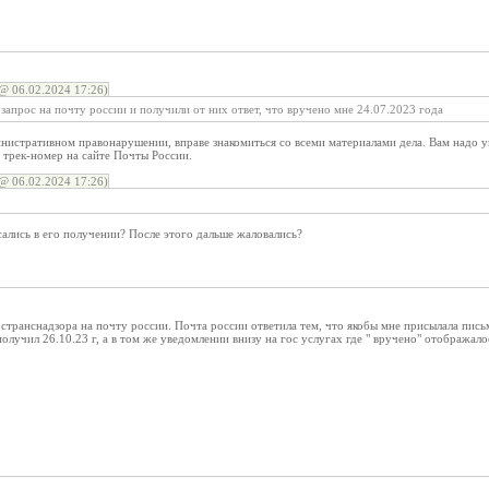
@ 06.02.2024 17:26)
 запрос на почту россии и получили от них ответ, что вручено мне 24.07.2023 года
инистративном правонарушении, вправе знакомиться со всеми материалами дела. Вам надо у
 трек-номер на сайте Почты России.
@ 06.02.2024 17:26)
сались в его получении? После этого дальше жаловались?
странснадзора на почту россии. Почта россии ответила тем, что якобы мне присылала письм
получил 26.10.23 г, а в том же уведомлении внизу на гос услугах где " вручено" отображало