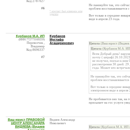
Код:2787027
Не паникуйте так, это сейч
#6
проблем восстанавливается с 
* контакт был изменен или
удален
Вот только в середине январ
виде в апреля 23 года.
Курбанов М.А. ИП
Курбанов
(ИНН:772773169259)
Мустафа
Перевозчик ,
Агаширинович
Цитата
(Ваш юрист (Видяев 
Владимир
Цитата
(Курбанов М.А. ИП
Код:8696337
Всем Добрый день! наруше
#7
почту ( штраф) 26.10.2023
не получил, поехал к ним 
рассмотрения 30 дней. 29 
года. Может кто встречал
Не паникуйте так, это сей
проблем восстанавливается 
Вот только в середине янва
электронном виде в апреля 
Не пробивается оно так, на 
присылает на гос услуги уве
Ваш юрист ПРАВОВОЙ
Видяев Александр
ЦЕНТР АЛЕКСАНДРА
Николаевич
ВИДЯЕВА (Видяев
Цитата
(Курбанов М.А. ИП 