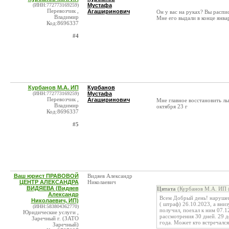
(ИНН:772773169259)
Мустафа
Перевозчик ,
Агаширинович
Он у вас на руках? Вы распи
Владимир
Мне его выдали в конце январ
Код:8696337
#4
Курбанов М.А. ИП
Курбанов
(ИНН:772773169259)
Мустафа
Перевозчик ,
Агаширинович
Мне главное восстановить ль
Владимир
октября 23 г
Код:8696337
#5
Ваш юрист ПРАВОВОЙ
Видяев Александр
ЦЕНТР АЛЕКСАНДРА
Николаевич
ВИДЯЕВА (Видяев
Цитата
(Курбанов М.А. ИП 
Александр
Всем Добрый день! нарушени
Николаевич, ИП)
( штраф) 26.10.2023, а вни
(ИНН:583804362770)
получил, поехал к ним 07.1
Юридические услуги ,
рассмотрения 30 дней. 29 д
Заречный г. (ЗАТО
года. Может кто встречался
Заречный)