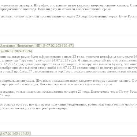
ас нормальная ситуация. Штрафы с опозданием шлют каждому второму нашему клиенту. С эт
просрочкой по пол года. Пока ни разу не отказали в восстановлении срока.
я звонили, только получили постановление от марта 23 года. Естественно через Почту Росс
Александр Николаевич, ИП) @ 07.02.2024 09:47)
 @ 06.02.2024 17:26)
ние на автом рамке было зафиксировано в июле 23 года, прислали штрафы на гос услуги 26.
, а внизу где " вручено" уже стоит 24.07.2023 года. Я написал ходатайство о восстановлени
07.12.2023 года, целый день простоял на проходной, к вечеру мне вынесли бумагу, что они
декабря они мне вынесли отказ, якобы они 07.12.23 сделали запрос на почту россии и получ
ся с такой проблемой? рассматривали в гор Твери, можете посоветовать автоюристов местн
час нормальная ситуация. Штрафы с опозданием шлют каждому второму нашему клиенту. С 
с просрочкой по пол года. Пока ни разу не отказали в восстановлении срока.
ря звонили, только получили постановление от марта 23 года. Естественно через Почту Рос
23 года.
гос услугах есть гос почта и время получения уведомления, время получения они не могут п
домление? почта россии или ространснадзор?
@ 07.02.2024 09:52)