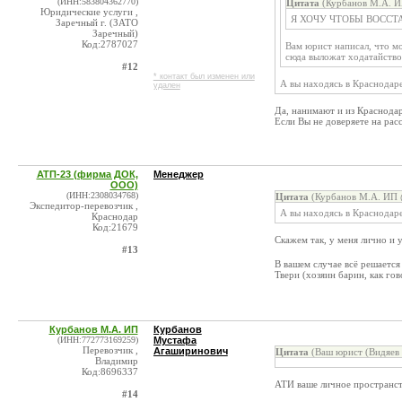
(ИНН:583804362770)
Цитата
(Курбанов М.А. И
Юридические услуги ,
Я ХОЧУ ЧТОБЫ ВОССТ
Заречный г. (ЗАТО
Заречный)
Код:2787027
Вам юрист написал, что мо
сюда выложат ходатайств
#12
* контакт был изменен или
А вы находясь в Краснодар
удален
Да, нанимают и из Краснодара
Если Вы не доверяете на рас
АТП-23 (фирма ДОК,
Менеджер
ООО)
(ИНН:2308034768)
Цитата
(Курбанов М.А. ИП 
Экспедитор-перевозчик ,
А вы находясь в Краснодар
Краснодар
Код:21679
Скажем так, у меня лично и
#13
В вашем случае всё решаетс
Твери (хозяин барин, как гов
Курбанов М.А. ИП
Курбанов
(ИНН:772773169259)
Мустафа
Перевозчик ,
Агаширинович
Цитата
(Ваш юрист (Видяев 
Владимир
Код:8696337
АТИ ваше личное пространст
#14