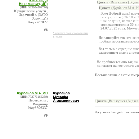
Александр
Цитата
(Ваш юрист (Видяев
Николаевич, ИП)
(ИНН:583804362770)
Цитата
(Курбанов М.А. И
Юридические услуги ,
Всем Добрый день! наруш
Заречный г. (ЗАТО
почту ( штраф) 26.10.202
Заречный)
и не получил, поехал к н
Код:2787027
срок рассмотрения 30 дне
24.07.2023 года. Может 
#8
* контакт был изменен или
удален
Не паникуйте так, это се
проблем восстанавливается
Вот только в середине янв
электронном виде в апреля
Не пробивается оно так, на
присылает на гос услуги у
Постановление с актом замера
Курбанов М.А. ИП
Курбанов
(ИНН:772773169259)
Мустафа
Перевозчик ,
Агаширинович
Цитата
(Ваш юрист (Видяев 
Владимир
Код:8696337
Да у меня был действите
#9