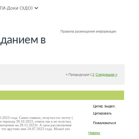
ТИ-Доки (ЭДО)
Правила размещения информации
зданием в
« Предыдущая
1
2
Следующая »
Цитир. выдел.
Цитировать
.2023 года. Самое главное, получил гос почту (
о периода 30.10.2023, ответа так и не получил,
Пожаловаться
смотрение на 28.12.2023г. А срок рассмотрения
т, что вручено мне 24.07.2023 года. Может кто
Наверх