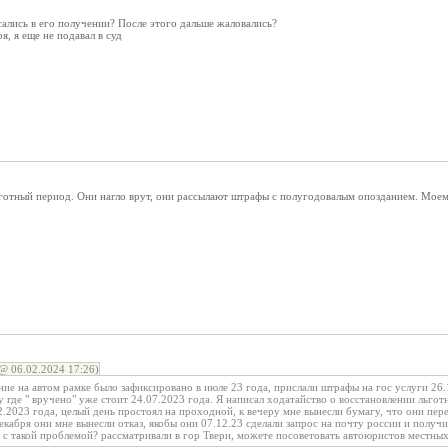
сались в его получении? После этого дальше жаловались?
я, я еще не подавал в суд
готный период. Они нагло врут, они рассылают штрафы с полугодовалым опозданием. Моему
@ 06.02.2024 17:26)
е на автом рамке было зафиксировано в июле 23 года, прислали штрафы на гос услуги 26.1
зу где " вручено" уже стоит 24.07.2023 года. Я написал ходатайство о восстановлении льгот
2.2023 года, целый день простоял на проходной, к вечеру мне вынесли бумагу, что они пер
екабря они мне вынесли отказ, якобы они 07.12.23 сделали запрос на почту россии и получи
 с такой проблемой? рассматривали в гор Твери, можете посоветовать автоюристов местны