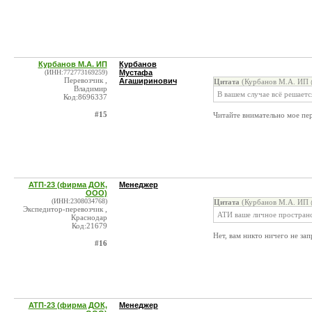
Курбанов М.А. ИП
Курбанов
(ИНН:772773169259)
Мустафа
Перевозчик ,
Агаширинович
Цитата
(Курбанов М.А. ИП 
Владимир
В вашем случае всё решае
Код:8696337
#15
Читайте внимательно мое пер
АТП-23 (фирма ДОК,
Менеджер
ООО)
(ИНН:2308034768)
Цитата
(Курбанов М.А. ИП 
Экспедитор-перевозчик ,
АТИ ваше личное простран
Краснодар
Код:21679
Нет, вам никто ничего не за
#16
АТП-23 (фирма ДОК,
Менеджер