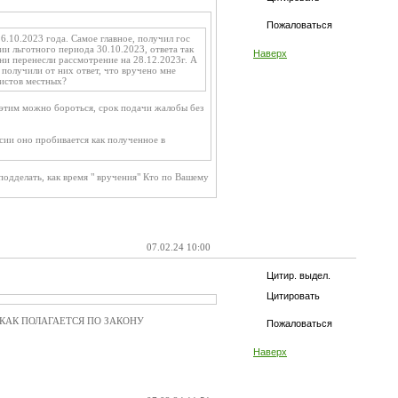
Пожаловаться
6.10.2023 года. Самое главное, получил гос
нии льготного периода 30.10.2023, ответа так
Наверх
они перенесли рассмотрение на 28.12.2023г. А
 получили от них ответ, что вручено мне
ристов местных?
 этим можно бороться, срок подачи жалобы без
ссии оно пробивается как полученное в
подделать, как время " вручения" Кто по Вашему
07.02.24 10:00
Цитир. выдел.
Цитировать
ИОД КАК ПОЛАГАЕТСЯ ПО ЗАКОНУ
Пожаловаться
Наверх