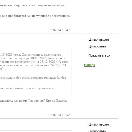
им можно бороться, срок подачи жалобы без
ии оно пробивается как полученное в электронном
07.02.24 09:47
Цитир. выдел.
Цитировать
10.2023 года. Самое главное, получил гос
Пожаловаться
и льготного периода 30.10.2023, ответа так и
 перенесли рассмотрение на 28.12.2023г. А срок
Наверх
или от них ответ, что вручено мне 24.07.2023
ых?
этим можно бороться, срок подачи жалобы без
сии оно пробивается как полученное в
одделать, как время " вручения" Кто по Вашему
07.02.24 09:52
Цитир. выдел.
Цитировать