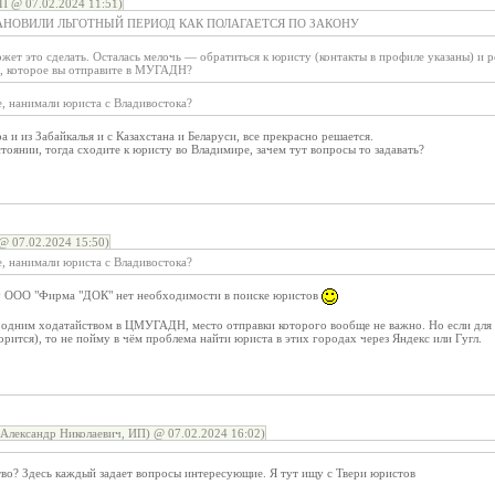
П @ 07.02.2024 11:51)
АНОВИЛИ ЛЬГОТНЫЙ ПЕРИОД КАК ПОЛАГАЕТСЯ ПО ЗАКОНУ
жет это сделать. Осталась мелочь — обратиться к юристу (контакты в профиле указаны) и 
о, которое вы отправите в МУГАДН?
е, нанимали юриста с Владивостока?
 и из Забайкалья и с Казахстана и Беларуси, все прекрасно решается.
стоянии, тогда сходите к юристу во Владимире, зачем тут вопросы то задавать?
@ 07.02.2024 15:50)
е, нанимали юриста с Владивостока?
 у ООО "Фирма "ДОК" нет необходимости в поиске юристов
я одним ходатайством в ЦМУГАДН, место отправки которого вообще не важно. Но если для в
орится), то не пойму в чём проблема найти юриста в этих городах через Яндекс или Гугл.
Александр Николаевич, ИП) @ 07.02.2024 16:02)
во? Здесь каждый задает вопросы интересующие. Я тут ищу с Твери юристов