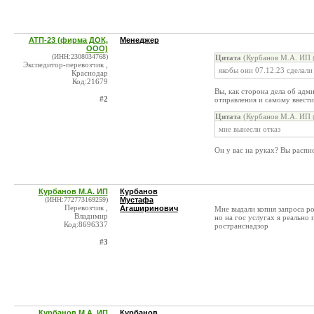
АТП-23 (фирма ДОК,
Менеджер
ООО)
(ИНН:2308034768)
Цитата
(Курбанов М.А. ИП 
Экспедитор-перевозчик ,
якобы они 07.12.23 сделали
Краснодар
Код:21679
Вы, как сторона дела об адм
#2
отправления и самому ввести
Цитата
(Курбанов М.А. ИП 
мне вынесли отказ
Он у вас на руках? Вы распи
Курбанов М.А. ИП
Курбанов
(ИНН:772773169259)
Мустафа
Перевозчик ,
Агаширинович
Мне выдали копия запроса ро
Владимир
но на гос услугах я реально 
Код:8696337
ространснадзор
#3
Курбанов М.А. ИП
Курбанов