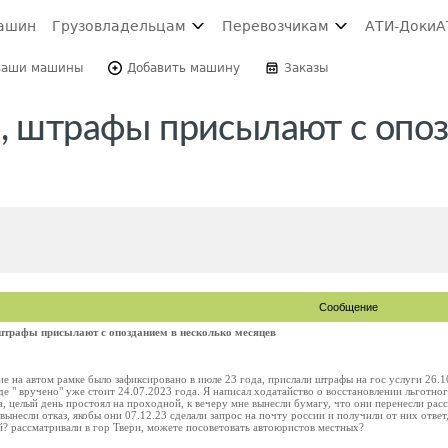
ашин
Грузовладельцам
Перевозчикам
АТИ-Доки
А
Ваши машины
Добавить машину
Заказы
я, штрафы присылают с опо
Сообщение
штрафы присылают с опозданием в несколько месяцев
 на автом рамке было зафиксировано в июле 23 года, прислали штрафы на гос услуги 26.10
де " вручено" уже стоит 24.07.2023 года. Я написал ходатайство о восстановлении льготног
а, целый день простоял на проходной, к вечеру мне вынесли бумагу, что они перенесли рас
 вынесли отказ, якобы они 07.12.23 сделали запрос на почту россии и получили от них отве
й? рассматривали в гор Твери, можете посоветовать автоюристов местных?