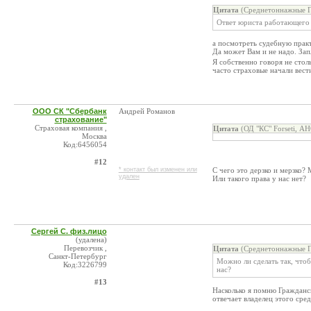
Цитата
(Среднетоннажные Г
Ответ юриста работающего 
а посмотреть судебную практ
Да может Вам и не надо. Запл
Я собственно говоря не стол
часто страховые начали вести
ООО СК "Сбербанк
Андрей Романов
страхование"
Страховая компания ,
Цитата
(ОД "КС" Forseti, А
Москва
Код:6456054
#12
* контакт был изменен или
С чего это дерзко и мерзко?
удален
Или такого права у нас нет?
Сергей С. физ.лицо
(удалена)
Перевозчик ,
Цитата
(Среднетоннажные Г
Санкт-Петербург
Можно ли сделать так, чтоб
Код:3226799
нас?
#13
Насколько я помню Гражданс
отвечает владелец этого сре