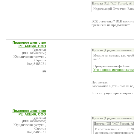
Цитата
(ОД "КС" Forseti, А
Надлежащий Ответчик-Ваша
ВСК ответчики? ВСК насчитал
претензии не предъявляют.
Правовое агентство
РЕ_АКЦИЯ, ООО
(удалена)
Цитата
(Среднетоннажные Г
(ИНН:6452099356)
Можно ли сделать так, чтоб
Юридические услуги ,
нас?
Саратов
Код:8485921
Прикрепленные файлы:
Уточненное исковое заявл
#6
Нет, нельзя.
Расскажите о дтп - был ли в
Есть ситуации при которых 
Правовое агентство
РЕ_АКЦИЯ, ООО
(удалена)
Цитата
(Среднетоннажные Г
(ИНН:6452099356)
Цитата
(ОД "КС" Forseti, 
Юридические услуги ,
Саратов
В соответствии с п. 1 ст.
Код:8485921
договора имущественного 