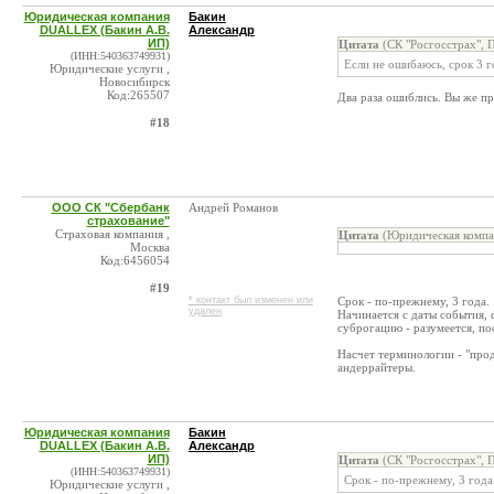
Юридическая компания
Бакин
DUALLEX (Бакин А.В.
Александр
ИП)
Цитата
(СК "Росгосстрах", 
(ИНН:540363749931)
Если не ошибаюсь, срок 3 г
Юридические услуги ,
Новосибирск
Код:265507
Два раза ошиблись. Вы же пр
#18
ООО СК "Сбербанк
Андрей Романов
страхование"
Страховая компания ,
Цитата
(Юридическая компа
Москва
Код:6456054
#19
* контакт был изменен или
Срок - по-прежнему, 3 года.
удален
Начинается с даты события, с
суброгацию - разумеется, по
Насчет терминологии - "прод
андеррайтеры.
Юридическая компания
Бакин
DUALLEX (Бакин А.В.
Александр
ИП)
Цитата
(СК "Росгосстрах", 
(ИНН:540363749931)
Срок - по-прежнему, 3 года
Юридические услуги ,