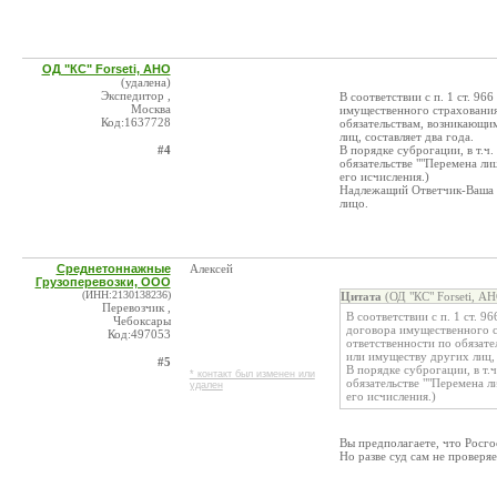
ОД "КС" Forseti, АНО
(удалена)
Экспедитор ,
В соответствии с п. 1 ст. 9
Москва
имущественного страхования
Код:1637728
обязательствам, возникающи
лиц, составляет два года.
#4
В порядке суброгации, в т.ч
обязательстве ""Перемена лиц
его исчисления.)
Надлежащий Ответчик-Ваша с
лицо.
Среднетоннажные
Алексей
Грузоперевозки, ООО
(ИНН:2130138236)
Цитата
(ОД "КС" Forseti, А
Перевозчик ,
В соответствии с п. 1 ст. 
Чебоксары
договора имущественного с
Код:497053
ответственности по обязат
или имуществу других лиц, 
#5
В порядке суброгации, в т.
* контакт был изменен или
обязательстве ""Перемена л
удален
его исчисления.)
Вы предполагаете, что Росго
Но разве суд сам не проверяе