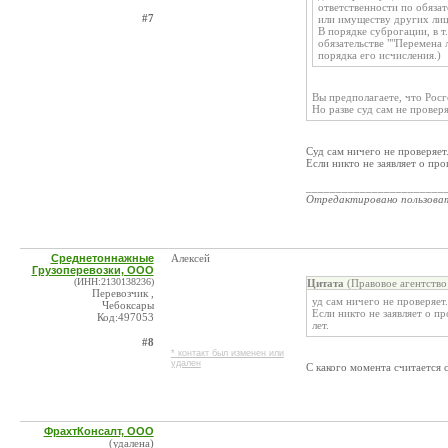
ответственности по обяза
#7
или имуществу других лиц,
В порядке суброгации, в т
обязательстве ""Перемена 
порядка его исчисления.)
Вы предполагаете, что Росг
Но разве суд сам не проверя
Суд сам ничего не проверяет
Если никто не заявляет о про
_______________________
Отредактировано пользова
Среднетоннажные
Алексей
Грузоперевозки, ООО
(ИНН:2130138236)
Цитата
(Правовое агентств
Перевозчик ,
уд сам ничего не проверяет.
Чебоксары
Если никто не заявляет о п
Код:497053
лет.
#8
* контакт был изменен или
удален
С какого момента считается 
ФрахтКонсалт, ООО
(удалена)