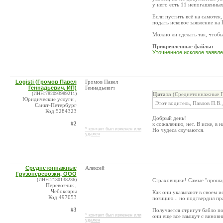
у него есть 11 непогашенных
Если пустить всё на самотек,
подать исковое заявление на 
Можно ли сделать так, чтобы
Прикрепленные файлы:
Уточненное исковое заявле
Logisti (Громов Павел
Громов Павел
Геннадьевич, ИП)
Геннадьевич
(ИНН:782093989211)
Цитата
(Среднетоннажные Г
Юридические услуги ,
Этот водитель, Павлов П.В.,
Санкт-Петербург
Код:5284323
Добрый день!
#2
к сожалению, нет. В иске, в н
* контакт был изменен или
Но чудеса случаются.
удален
Среднетоннажные
Алексей
Грузоперевозки, ООО
(ИНН:2130138236)
Страховщики! Самые "проша
Перевозчик ,
Чебоксары
Как они указывают в своем 
Код:497053
позицию... но подтвердил пр
#3
Получается стригут бабло п
* контакт был изменен или
они еще все взыщут с виновн
удален