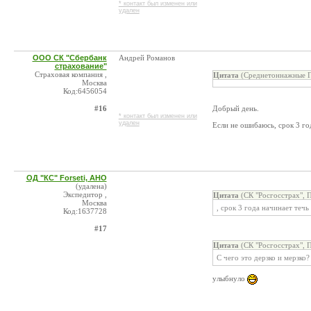
* контакт был изменен или
удален
ООО СК "Сбербанк
Андрей Романов
страхование"
Страховая компания ,
Цитата
(Среднетоннажные Г
Москва
Код:6456054
#16
Добрый день.
* контакт был изменен или
удален
Если не ошибаюсь, срок 3 го
ОД "КС" Forseti, АНО
(удалена)
Экспедитор ,
Цитата
(СК "Росгосстрах", 
Москва
, срок 3 года начинает теч
Код:1637728
#17
Цитата
(СК "Росгосстрах", 
С чего это дерзко и мерзко?
улыбнуло