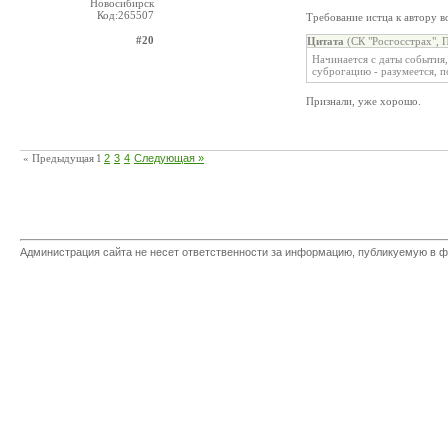
Новосибирск
Код:265507
Требование истца к автору в
#20
Цитата
(СК "Росгосстрах", 
Начинается с даты события,
суброгацию - разумеется, п
Признали, уже хорошо.
« Предыдущая
1
2
3
4
Следующая »
Администрация сайта не несет ответственности за информацию, публикуемую в ф