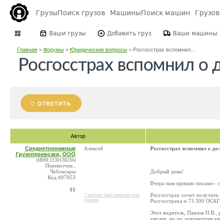
Грузы
Поиск грузов
Машины
Поиск машин
Грузо
Ваши грузы
Добавить груз
Ваши машины
Главная
>
Форумы
>
Юридические вопросы
>
Росгосстрах вспомнил...
Росгосстрах вспомнил о д
ОТВЕТИТЬ
Автор
Среднетоннажные
Алексей
Росгосстрах вспомнил о дол
Грузоперевозки, ООО
(ИНН:2130138236)
Перевозчик ,
Чебоксары
Добрый день!
Код:497053
Вчера нам пришло письмо– с
#1
Росгосстрах хочет получить
* контакт был изменен или
удален
Росгосстраха и 73 300 ОСА
Этот водитель, Павлов П.В., 
уволен, но по документам у