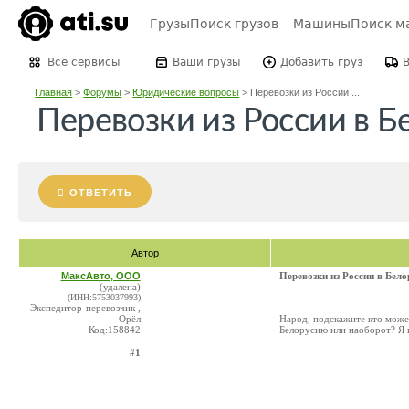
Грузы
Поиск грузов
Машины
Поиск м
Все сервисы
Ваши грузы
Добавить груз
Главная
>
Форумы
>
Юридические вопросы
>
Перевозки из России ...
Перевозки из России в 
ОТВЕТИТЬ
Автор
МаксАвто, ООО
Перевозки из России в Бел
(удалена)
(ИНН:5753037993)
Экспедитор-перевозчик ,
Орёл
Народ, подскажите кто может
Код:158842
Белорусию или наоборот? Я и
#1