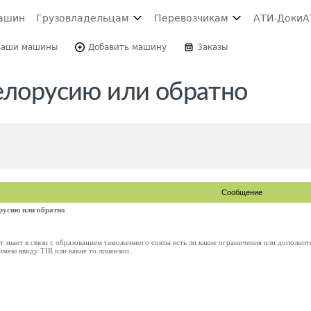
ашин
Грузовладельцам
Перевозчикам
АТИ-Доки
А
Ваши машины
Добавить машину
Заказы
Белорусию или обратно
Сообщение
орусию или обратно
 знает в связи с образованием таможенного союза есть ли какие ограничения или дополните
мею ввиду TIR или какие то лицензии.