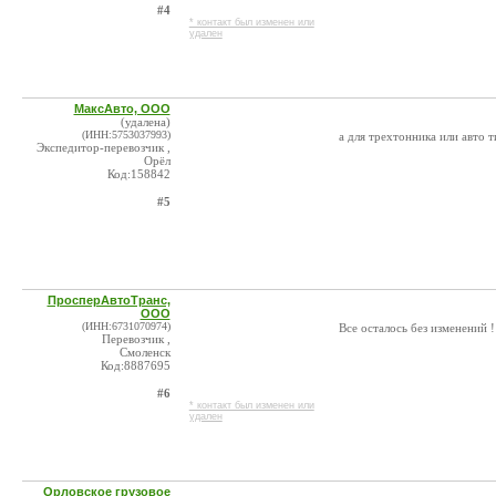
#4
* контакт был изменен или
удален
МаксАвто, ООО
(удалена)
(ИНН:5753037993)
а для трехтонника или авто т
Экспедитор-перевозчик ,
Орёл
Код:158842
#5
ПросперАвтоТранс,
ООО
(ИНН:6731070974)
Все осталось без изменений !
Перевозчик ,
Смоленск
Код:8887695
#6
* контакт был изменен или
удален
Орловское грузовое