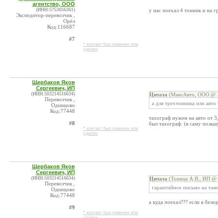
агентство, ООО
(ИНН:5753056361)
у нас поехал 4 тонник и на 
Экспедитор-перевозчик ,
Орёл
Код:116687
#7
* контакт был изменен или
удален
Щербаков Яков
Сергеевич, ИП
(ИНН:503214516634)
Цитата
(МаксАвто, ООО @ 1
Перевозчик ,
а для трехтонника или авто 
Одинцово
Код:77448
тахограф нужен на авто от 3,
#8
был тахограф. (в саму польш
* контакт был изменен или
удален
Щербаков Яков
Сергеевич, ИП
(ИНН:503214516634)
Цитата
(Тоница А.В., ИП @ 
Перевозчик ,
гарантийное письмо на та
Одинцово
Код:77448
а куда поехал??? если в бело
#9
* контакт был изменен или
удален