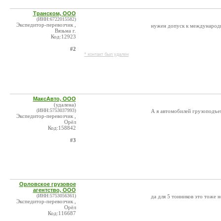
Транском, ООО
(ИНН:6722015582)
Экспедитор-перевозчик ,
нужен допуск к международн
Вязьма г.
Код:12923
#2
* контакт был удален
МаксАвто, ООО
(удалена)
(ИНН:5753037993)
А я автомобилей грузоподъе
Экспедитор-перевозчик ,
Орёл
Код:158842
#3
Орловское грузовое
агентство, ООО
(ИНН:5753056361)
да для 5 тонников это тоже
Экспедитор-перевозчик ,
Орёл
Код:116687