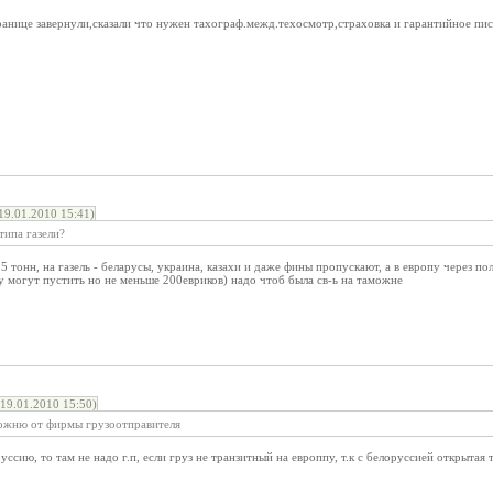
границе завернули,сказали что нужен тахограф.межд.техосмотр,страховка и гарантийное п
9.01.2010 15:41)
типа газели?
5 тонн, на газель - беларусы, украина, казахи и даже фины пропускают, а в европу через по
у могут пустить но не меньше 200евриков) надо чтоб была св-ь на таможне
19.01.2010 15:50)
можню от фирмы грузоотправителя
руссию, то там не надо г.п, если груз не транзитный на европпу, т.к с белоруссией открытая