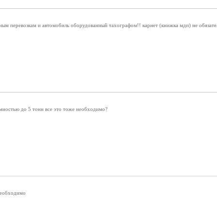
ым перевозкам и автомобиль оборудованный тахографом!! карнет (книжка мдп) не обязате
мностью до 5 тонн все это тоже необходимо?
 необходимо