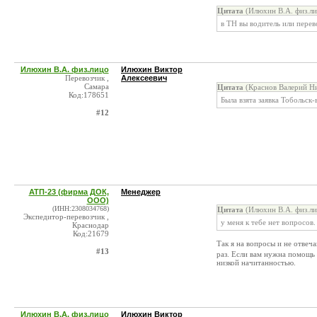
Цитата
(Илюхин В.А. физ.ли
в ТН вы водитель или перев
Илюхин В.А. физ.лицо
Илюхин Виктор
Перевозчик ,
Алексеевич
Самара
Цитата
(Краснов Валерий Ни
Код:178651
Была взята заявка Тобольск
#12
АТП-23 (фирма ДОК,
Менеджер
ООО)
(ИНН:2308034768)
Цитата
(Илюхин В.А. физ.ли
Экспедитор-перевозчик ,
у меня к тебе нет вопросов.
Краснодар
Код:21679
Так я на вопросы и не отвеч
#13
раз. Если вам нужна помощь
низкой начитанностью.
Илюхин В.А. физ.лицо
Илюхин Виктор