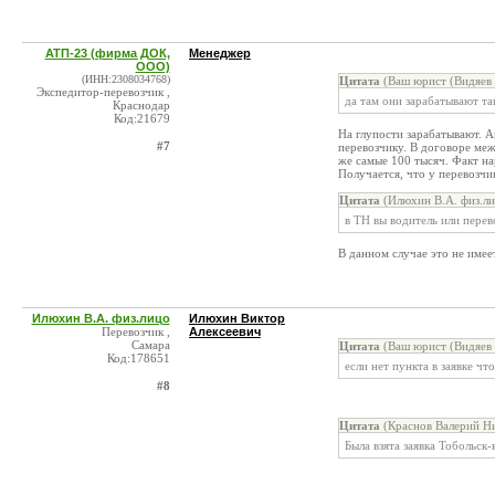
АТП-23 (фирма ДОК,
Менеджер
ООО)
(ИНН:2308034768)
Цитата
(Ваш юрист (Видяев 
Экспедитор-перевозчик ,
да там они зарабатывают так
Краснодар
Код:21679
На глупости зарабатывают. А
#7
перевозчику. В договоре ме
же самые 100 тысяч. Факт н
Получается, что у перевозчи
Цитата
(Илюхин В.А. физ.ли
в ТН вы водитель или перев
В данном случае это не имее
Илюхин В.А. физ.лицо
Илюхин Виктор
Перевозчик ,
Алексеевич
Самара
Цитата
(Ваш юрист (Видяев 
Код:178651
если нет пункта в заявке ч
#8
Цитата
(Краснов Валерий Ни
Была взята заявка Тобольск