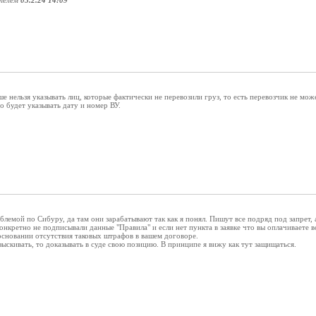
телем
05.2.24 14:09
ше нельзя указывать лиц, которые фактически не перевозили груз, то есть перевозчик не мо
 будет указывать дату и номер ВУ.
блемой по Сибуру, да там они зарабатывают так как я понял. Пишут все подряд под запрет,
конкретно не подписывали данные "Правила" и если нет пункта в заявке что вы оплачиваете
основании отсутствия таковых штрафов в вашем договоре.
зыскивать, то доказывать в суде свою позицию. В принципе я вижу как тут защищаться.