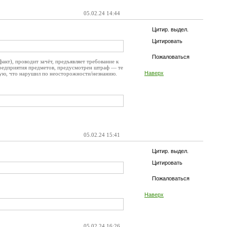
05.02.24 14:44
Цитир. выдел.
Цитировать
Пожаловаться
кт), проводит зачёт, предъявляет требование к
предприятия предметов, предусмотрен штраф — те
Наверх
ную, что нарушил по неосторожности/незнанию.
05.02.24 15:41
Цитир. выдел.
Цитировать
Пожаловаться
Наверх
05.02.24 16:26