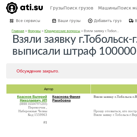
Грузы
Поиск грузов
Машины
Поиск м
Все сервисы
Ваши грузы
Добавить груз
Главная
>
Форумы
>
Юридические вопросы
>
Взяли заявку г.Тобол...
Взяли заявку г.Тобольск
выписали штраф 100000 
Обсуждение закрыто.
Автор
Краснов Валерий
Краснова Фания
Взяли заявку г.Тобольск-г
Николаевич, ИП
Ракибовна
(ИНН:165047975203)
Перевозчик ,
Набережные Челны
Прошу отозваться, кто пострад
Код:1559963
Взяли заявку г.Тобольск-г.
#1