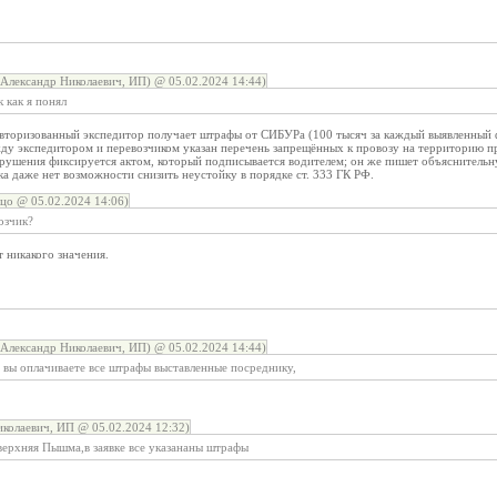
Александр Николаевич, ИП) @ 05.02.2024 14:44)
 как я понял
вторизованный экспедитор получает штрафы от СИБУРа (100 тысяч за каждый выявленный фа
жду экспедитором и перевозчиком указан перечень запрещённых к провозу на территорию 
арушения фиксируется актом, который подписывается водителем; он же пишет объяснитель
ка даже нет возможности снизить неустойку в порядке ст. 333 ГК РФ.
цо @ 05.02.2024 14:06)
озчик?
т никакого значения.
Александр Николаевич, ИП) @ 05.02.2024 14:44)
то вы оплачиваете все штрафы выставленные посреднику,
колаевич, ИП @ 05.02.2024 12:32)
-верхняя Пышма,в заявке все указананы штрафы