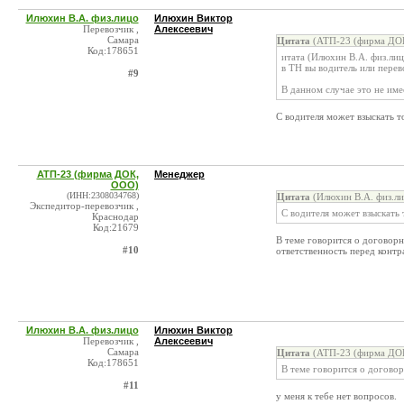
Илюхин В.А. физ.лицо
Илюхин Виктор
Перевозчик ,
Алексеевич
Самара
Цитата
(АТП-23 (фирма ДОК
Код:178651
итата (Илюхин В.А. физ.ли
в ТН вы водитель или перев
#9
В данном случае это не име
С водителя может взыскать т
АТП-23 (фирма ДОК,
Менеджер
ООО)
(ИНН:2308034768)
Цитата
(Илюхин В.А. физ.ли
Экспедитор-перевозчик ,
С водителя может взыскать 
Краснодар
Код:21679
В теме говорится о договорн
#10
ответственность перед контр
Илюхин В.А. физ.лицо
Илюхин Виктор
Перевозчик ,
Алексеевич
Самара
Цитата
(АТП-23 (фирма ДОК
Код:178651
В теме говорится о догово
#11
у меня к тебе нет вопросов.