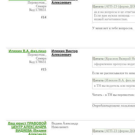
Перевозчик ,
Алексеевич
Самара
Цитата
(АТП-23 (фирма ДОК
Код:178651
ак я на вопросы и не отвеч
Если вам нужна помощь — с
#14
низкой начитанностью.
У меня нет к тебе вопросов.
Илюхин В.А. физ.лицо
Илюхин Виктор
Перевозчик ,
Алексеевич
Самара
Цитата
(Краснов Валерий Ни
Код:178651
оформлении пропуска водит
#15
Если не расписывался то ник
Цитата
(Илюхин В.А. физ.ли
в ТН вы водитель или перев
Читать - в ТН вы перевозчик 
_______________________
Отредактировано пользова
Ваш юрист ПРАВОВОЙ
Видяев Александр
ЦЕНТР АЛЕКСАНДРА
Николаевич
ВИДЯЕВА (Видяев
Цитата
(АТП-23 (фирма ДОК
Александр