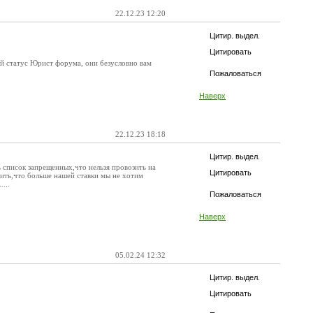
22.12.23 12:20
Цитир. выдел.
Цитировать
й статус Юрист форума, они безусловно вам
Пожаловаться
Наверх
22.12.23 18:18
Цитир. выдел.
ь список запрещенных,что нельзя провозить на
Цитировать
рить,что больше нашей ставки мы не хотим
...
Пожаловаться
Наверх
05.02.24 12:32
Цитир. выдел.
Цитировать