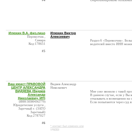
#4
Отредактировано пользова
Илюхин В.А. физ.лицо
Илюхин Виктор
Перевозчик ,
Алексеевич
Самара
Раздел 6 «Перевозчик». Боль
Код:178651
водителей вместо ИНН можно
#5
Ваш юрист ПРАВОВОЙ
Видяев Александр
ЦЕНТР АЛЕКСАНДРА
Николаевич
ВИДЯЕВА (Видяев
Мне уже звонили с такой про
Александр
В данном случае, если у Вы 
Николаевич, ИП)
отказывать в возмещении на 
(ИНН:583804362770)
Если попытаются через суд в
Юридические услуги ,
Заречный г. (ЗАТО
Заречный)
Код:2787027
#6
* контакт был изменен или
удален