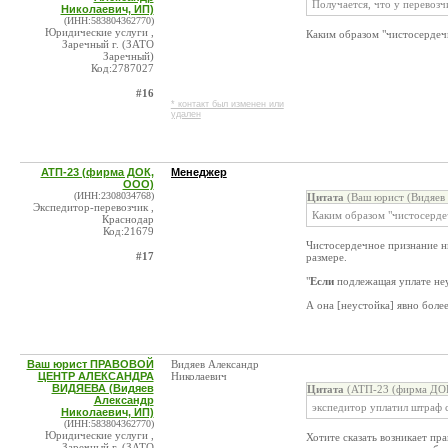
Получается, что у перевозч
Николаевич, ИП)
(ИНН:583804362770)
Юридические услуги ,
Каким образом "чистосердеч
Заречный г. (ЗАТО
Заречный)
Код:2787027
#16
* контакт был изменен или
удален
АТП-23 (фирма ДОК,
Менеджер
ООО)
(ИНН:2308034768)
Цитата
(Ваш юрист (Видяев 
Экспедитор-перевозчик ,
Каким образом "чистосерде
Краснодар
Код:21679
Чистосердечное признание ни
#17
размере.
"
Если
подлежащая уплате неус
А она [неустойка] явно боле
Ваш юрист ПРАВОВОЙ
Видяев Александр
ЦЕНТР АЛЕКСАНДРА
Николаевич
ВИДЯЕВА (Видяев
Цитата
(АТП-23 (фирма ДОК
Александр
экспедитор уплатил штраф 
Николаевич, ИП)
(ИНН:583804362770)
Юридические услуги ,
Хотите сказать возникает пр
Заречный г. (ЗАТО