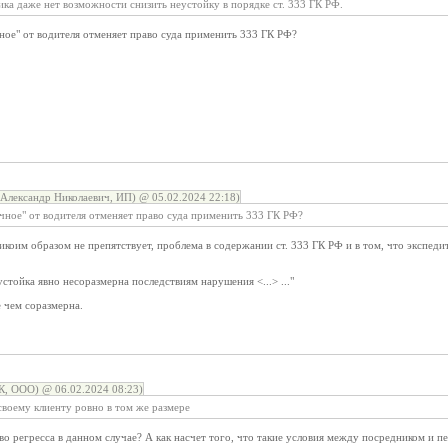
ика даже нет возможности снизить неустойку в порядке ст. 333 ГК РФ.
ное" от водителя отменяет право суда применить 333 ГК РФ?
Александр Николаевич, ИП) @ 05.02.2024 22:18)
чное" от водителя отменяет право суда применить 333 ГК РФ?
коим образом не препятствует, проблема в содержании ст. 333 ГК РФ и в том, что экспеди
тойка явно несоразмерна последствиям нарушения <...> ..."
е чем соразмерна.
, ООО) @ 06.02.2024 08:23)
своему клиенту ровно в том же размере
аво регресса в данном случае? А как насчет того, что такие условия между посредником и 