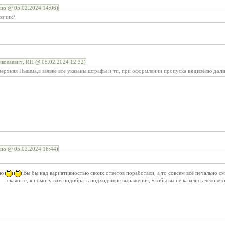
цо @ 05.02.2024 14:06)
озчик?
колаевич, ИП @ 05.02.2024 12:32)
-верхняя Пышма,в заявке все указаны штрафы и тп, при оформлении пропуска
водителю дал
цо @ 05.02.2024 16:44)
аю
Вы бы над вариативностью своих ответов поработали, а то совсем всё печально смо
 — скажите, я помогу вам подобрать подходящие выражения, чтобы вы не казались человек