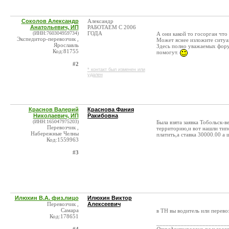
Соколов Александр
Александр
Анатольевич, ИП
РАБОТАЕМ С 2006
(ИНН:760304959734)
ГОДА
А они какой то госорган что
Экспедитор-перевозчик ,
Может яснее изложите ситу
Ярославль
Здесь полно уважаемых фору
Код:81755
помогут.
#2
* контакт был изменен или
удален
Краснов Валерий
Краснова Фания
Николаевич, ИП
Ракибовна
(ИНН:165047975203)
Была взята заявка Тобольск-
Перевозчик ,
территорию,и вот нашли типо
Набережные Челны
платить,а ставка 30000.00 а 
Код:1559963
#3
Илюхин В.А. физ.лицо
Илюхин Виктор
Перевозчик ,
Алексеевич
Самара
в ТН вы водитель или перево
Код:178651
_______________________