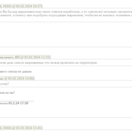
, ООО) @ 05.02.2024 16:57)
аю Вы бы над вариативностью своих ответов поработали, а то совсем всё печально смотрится,
кажите, я помогу вам подобрать подходящие выражения, чтобы вы не казались человеком 
колаевич, ИП @ 05.02.2024 12:32)
елю даль список запрещенных,что нельзя провозить на территорию
акого списка не давали
цо @ 05.02.2024 14:06)
озчик?
или не вы?
____________________
телем
05.2.24 17:30
, ООО) @ 05.02.2024 15:41)