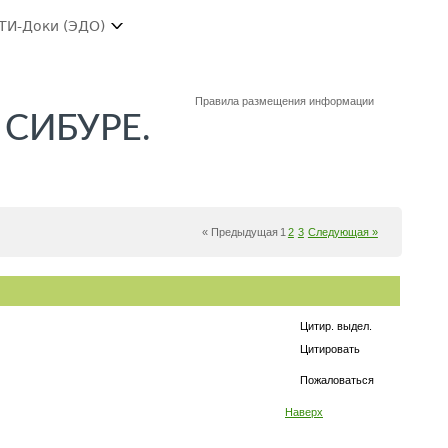
ТИ-Доки (ЭДО)
Правила размещения информации
в СИБУРЕ.
« Предыдущая
1
2
3
Следующая »
Цитир. выдел.
Цитировать
Пожаловаться
Наверх