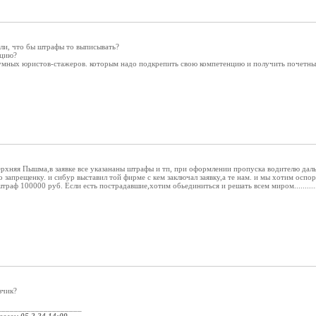
 ли, что бы штрафы то выписывать?
ацию?
мных юристов-стажеров. которым надо подкрепить свою компетенцию и получить почетны
верхняя Пышма,в заявке все указананы штрафы и тп, при оформлении пропуска водителю дал
 запрещенку. и сибур выставил той фирме с кем заключал заявку,а те нам. и мы хотим оспо
штраф 100000 руб. Если есть пострадавшие,хотим обьединиться и решать всем миром............
зчик?
____________________