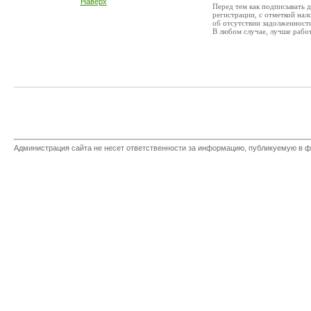
Наверх
Перед тем как подписывать д
регистрации, с отметкой нал
об отсутствии задолженност
В любом случае, лучше рабо
Администрация сайта не несет ответственности за информацию, публикуемую в ф