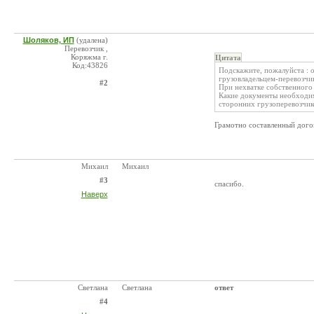
Шоляков, ИП
(удалена)
Перевозчик ,
Коряжма г.
Цитата
Код:43826
Подскажите, пожалуйста : 
грузовладельцем-перевозчи
#2
При нехватке собственного
Какие документы необходим
сторонних грузоперевозчик
Грамотно составленный догов
Михаил
Михаил
#3
спасибо.
Наверх
Светлана
Светлана
ответ
#4