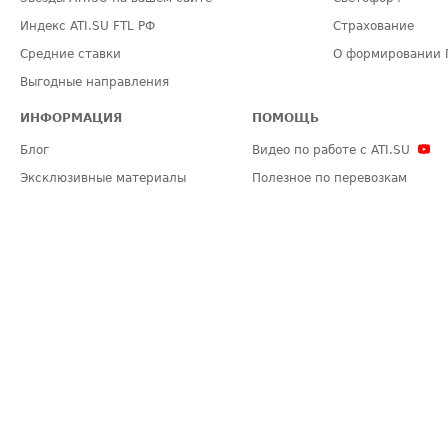
Индекс ATI.SU FTL РФ
Страхование
Средние ставки
О формировании 
Выгодные направления
ИНФОРМАЦИЯ
ПОМОЩЬ
Блог
Видео по работе с ATI.SU
Эксклюзивные материалы
Полезное по перевозкам
Политика конфиденциальности
Часто задаваемые вопросы (FA
Общие положения
Техническая информация
Карта сайта
ЗАДАТЬ ВОПРОС