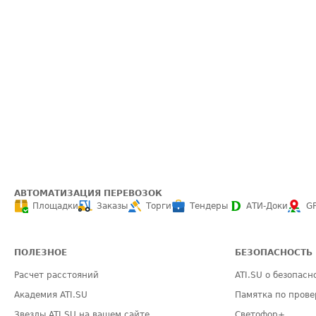
АВТОМАТИЗАЦИЯ ПЕРЕВОЗОК
Площадки
Заказы
Торги
Тендеры
АТИ-Доки
G
ПОЛЕЗНОЕ
БЕЗОПАСНОСТЬ
Расчет расстояний
ATI.SU о безопасн
Академия ATI.SU
Памятка по прове
Звезды ATI.SU на вашем сайте
Светофор+