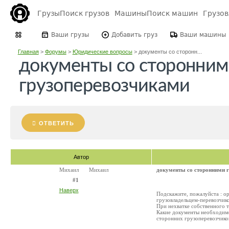
Грузы
Поиск грузов
Машины
Поиск машин
Грузо
Ваши грузы
Добавить груз
Ваши машины
Главная
>
Форумы
>
Юридические вопросы
>
документы со сторонн...
документы со сторонни
грузоперевозчиками
ОТВЕТИТЬ
Автор
Михаил
Михаил
документы со сторонними 
#1
Наверх
Подскажите, пожалуйста : о
грузовладельцем-перевозчик
При нехватке собственного т
Какие документы необходимо
сторонних грузоперевозчико