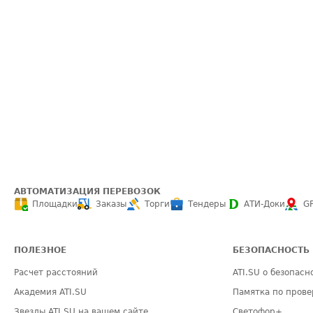
АВТОМАТИЗАЦИЯ ПЕРЕВОЗОК
Площадки
Заказы
Торги
Тендеры
АТИ-Доки
G
ПОЛЕЗНОЕ
БЕЗОПАСНОСТЬ
Расчет расстояний
ATI.SU о безопасн
Академия ATI.SU
Памятка по прове
Звезды ATI.SU на вашем сайте
Светофор+