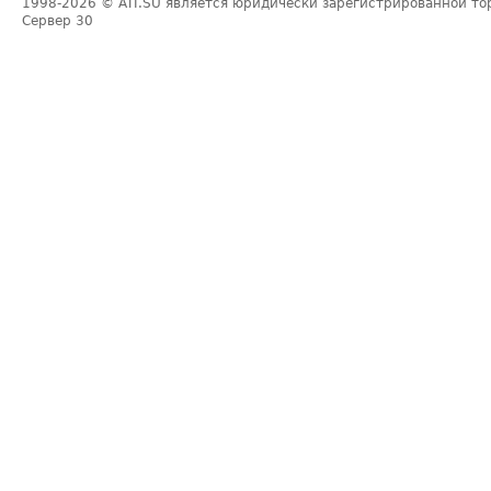
1998-2026
© ATI.SU является юридически зарегистрированной то
Сервер
30