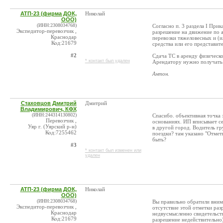
АТП-23 (фирма ДОК,
Николай
ООО)
(ИНН:2308034768)
Согласно п. 3 раздела I При
Экспедитор-перевозчик ,
разрешение на движение по 
Краснодар
перевозки тяжеловесных и (
Код:21679
средства или его представит
#2
Сдача ТС в аренду физическо
* контакт был удален
Арендатору нужно получать 
Антон.
Стаховцов Дмитрий
Дмитрий
Владимирович, КФХ
(ИНН:244314130802)
Спасибо. объективная точка 
Перевозчик ,
основаниях. ИП вписывает себ
Уяр г. (Уярский р-н)
в другой город. Водитель гру
Код:7255462
поездки? там указано "Отметк
быть?
#3
* контакт был изменен или
удален
АТП-23 (фирма ДОК,
Николай
ООО)
(ИНН:2308034768)
Вы правильно обратили внима
Экспедитор-перевозчик ,
отсутствие этой отметки раз
Краснодар
недвусмысленно свидетельств
Код:21679
разрешение недействительно)