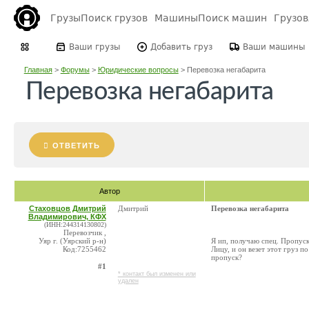
Грузы
Поиск грузов
Машины
Поиск машин
Грузо
Ваши грузы
Добавить груз
Ваши машины
Главная
>
Форумы
>
Юридические вопросы
>
Перевозка негабарита
Перевозка негабарита
ОТВЕТИТЬ
Автор
Стаховцов Дмитрий
Дмитрий
Перевозка негабарита
Владимирович, КФХ
(ИНН:244314130802)
Перевозчик ,
Уяр г. (Уярский р-н)
Я ип, получаю спец. Пропуск
Код:7255462
Лицу, и он везет этот груз п
пропуск?
#1
* контакт был изменен или
удален