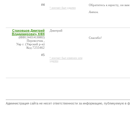
#4
Обратитесь к юристу, он вам
* контакт был удален
Антон.
Стаховцов Дмитрий
Дмитрий
Владимирович, КФХ
(ИНН:244314130802)
Спасибо!
Перевозчик ,
Уяр г. (Уярский р-н)
Код:7255462
#5
* контакт был изменен или
удален
Администрация сайта не несет ответственности за информацию, публикуемую в ф