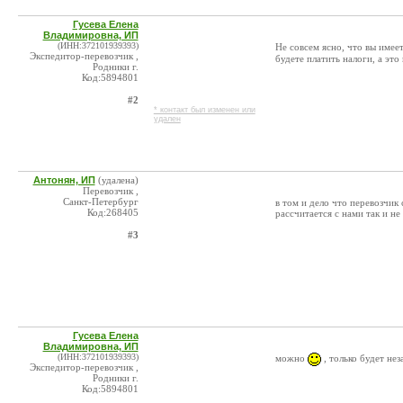
Гусева Елена
Владимировна, ИП
(ИНН:372101939393)
Не совсем ясно, что вы имее
Экспедитор-перевозчик ,
будете платить налоги, а эт
Родники г.
Код:5894801
#2
* контакт был изменен или
удален
Антонян, ИП
(удалена)
Перевозчик ,
Санкт-Петербург
в том и дело что перевозчик
Код:268405
рассчитается с нами так и не
#3
Гусева Елена
Владимировна, ИП
(ИНН:372101939393)
можно
, только будет нез
Экспедитор-перевозчик ,
Родники г.
Код:5894801