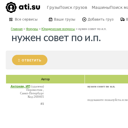
Грузы
Поиск грузов
Машины
Поиск м
Все сервисы
Ваши грузы
Добавить груз
Главная
>
Форумы
>
Юридические вопросы
>
нужен совет по и.п.
нужен совет по и.п.
ОТВЕТИТЬ
Автор
Антонян, ИП
(удалена)
нужен совет по и.п.
Перевозчик ,
Санкт-Петербург
Код:268405
подскажите пожалуйста.если
#1