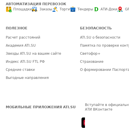
АВТОМАТИЗАЦИЯ ПЕРЕВОЗОК
Площадки
Заказы
Торги
Тендеры
АТИ-Доки
G
ПОЛЕЗНОЕ
БЕЗОПАСНОСТЬ
Расчет расстояний
ATI.SU о безопасности
Академия ATI.SU
Памятка по проверке конт
Звезды ATI.SU на вашем сайте
Светофор+
Индекс ATI.SU FTL РФ
Страхование
Средние ставки
О формировании Паспорт
Выгодные направления
Вступайте в официальн
МОБИЛЬНЫЕ ПРИЛОЖЕНИЯ ATI.SU
АТИ ВКонтакте