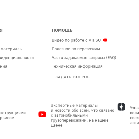
Я
ПОМОЩЬ
Видео по работе с ATI.SU
 материалы
Полезное по перевозкам
фиденциальности
Часто задаваемые вопросы (FAQ)
ения
Техническая информация
ЗАДАТЬ ВОПРОС
Экспертные материалы
Узна
и новости обо всем, что связано
инструкциями
возм
с автомобильными
ервисом
свеж
грузоперевозками, на нашем
логи
Дзене