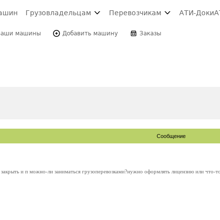
ашин
Грузовладельцам
Перевозчикам
АТИ-Доки
А
Ваши машины
Добавить машину
Заказы
Сообщение
 закрыть и п можно-ли заниматься грузоперевозками?нужно оформлять лицензию или что-т