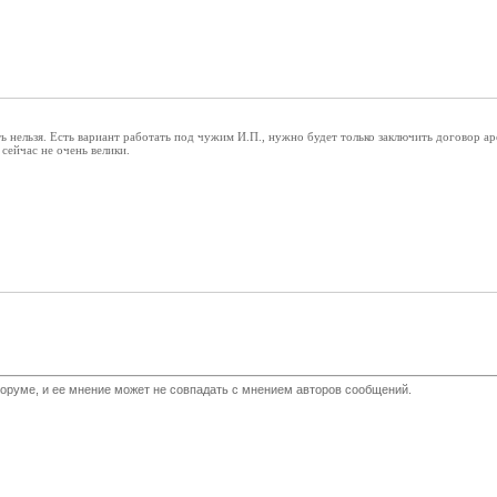
ть нельзя. Есть вариант работать под чужим И.П., нужно будет только заключить договор а
сейчас не очень велики.
оруме, и ее мнение может не совпадать с мнением авторов сообщений.