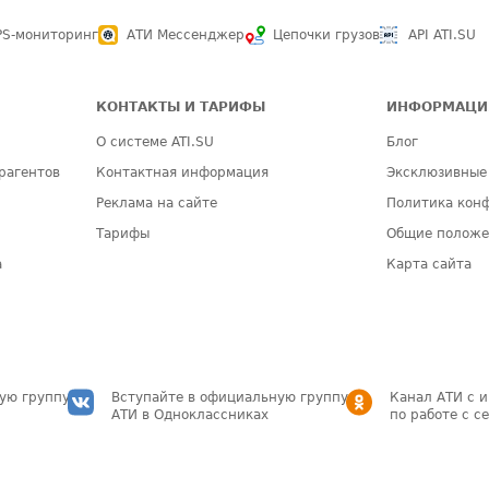
PS-мониторинг
АТИ Мессенджер
Цепочки грузов
API ATI.SU
КОНТАКТЫ И ТАРИФЫ
ИНФОРМАЦИ
О системе ATI.SU
Блог
рагентов
Контактная информация
Эксклюзивные
Реклама на сайте
Политика кон
Тарифы
Общие полож
а
Карта сайта
ую группу
Вступайте в официальную группу
Канал АТИ с 
АТИ в Одноклассниках
по работе с с