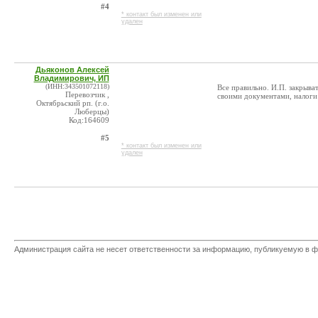
#4
* контакт был изменен или
удален
Дьяконов Алексей
Владимирович, ИП
(ИНН:343501072118)
Все правильно. И.П. закрыва
Перевозчик ,
своими документами, налоги 
Октябрьский рп. (г.о.
Люберцы)
Код:164609
#5
* контакт был изменен или
удален
Администрация сайта не несет ответственности за информацию, публикуемую в ф