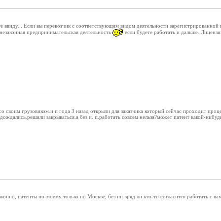
те ввиду... Если вы перевозчик с соответствующим видом деятельности зарегистрированной 
о незаконная предпринимательская деятельность
если будете работать и дальше. Лиценз
 со своим грузовиком.и п года 3 назад открыли для заказчика который сейчас проходит проц
 дождались.решили закрываться.а без и. п.работать совсем нельзя?может патент какой-нибуд
аконно, патенты по-моему только по Москве, без ип вряд ли кто-то согласится работать с ва