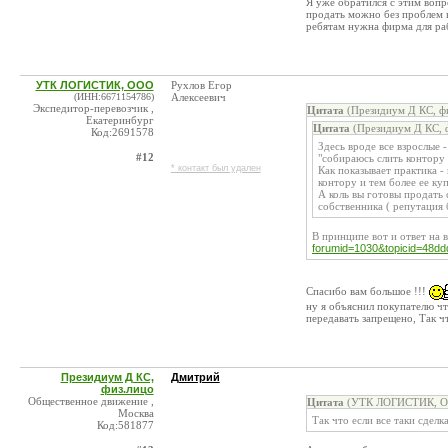
Я уже обратился с этим вопр
продать можно без проблем н
ребятам нужна фирма для ра
УТК ЛОГИСТИК, ООО
Рухлов Егор
(ИНН:6671154786)
Алексеевич
Экспедитор-перевозчик ,
Цитата
(Президиум Д КС, фи
Екатеринбург
Цитата
(Президиум Д КС, ф
Код:2691578
Здесь вроде все взрослые -
#12
"собираюсь слить контору
* контакт был удален
Как показывает практика -
контору и тем более ее ку
А коль вы готовы продать 
собственника ( репутация б
В принципе вот и ответ на
forumid=1030&topicid=48dd
Спасибо вам большое !!!
ну я объяснил покупателю чт
передавать запрещено, Так чт
Президиум Д КС,
Дмитрий
физ.лицо
Общественное движение ,
Цитата
(УТК ЛОГИСТИК, ОО
Москва
Так что если все таки сделк
Код:581877