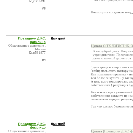
Код:332391
#8
Посмотрите соседнюю тему,,
Президиум Д КС,
Дмитрий
физ.лицо
Общественное движение ,
Цитата
(УТК ЛОГИСТИК, ОО
Москва
Всем добрый день. Подска
Код:581877
учреидителями. Предложени
далее с заменой директора
#9
Здесь вроде все взрослые - з
"собираюсь слить контору на
Как показывает практика - н
тем более ее купить - у вас 
А коль вы готовы продать св
собственника ( репутация буд
Как заявлял здесь уважаемы
собственника аккаунта при м
сознательно передал репута
Так что для вас безопаснее 
Президиум Д КС,
Дмитрий
физ.лицо
Общественное движение ,
Цитата
(Президиум Д КС, фи