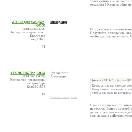
хотят купить компанию чтоб 
отразится ? Какие вообще мо
АТП-23 (фирма ДОК,
Менеджер
ООО)
(ИНН:2308034768)
Егор, вы задали столько вопр
Экспедитор-перевозчик ,
Подумайте, пожалуйста, кто, 
Краснодар
чтобы два раза не вставать:
Код:21679
#2
УТК ЛОГИСТИК, ООО
Рухлов Егор
(ИНН:6671154786)
Алексеевич
Экспедитор-перевозчик ,
Цитата
(АТП-23 (фирма ДОК
Екатеринбург
Егор, вы задали столько воп
Код:2691578
Подумайте, пожалуйста, кто
чтобы два раза не вставать
#3
* контакт был удален
Я же не прошу кого то заним
поделится. Вопрос простой 
директора новые владельцы н
если да какие действия нужн