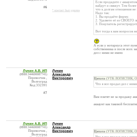
Если продадите с аккаунтом,
найдут и свяжут. Тем более
#6
что к долгам отношения не 
* контакт был удален
Надо так:
1. Вы продаёте фирму.
2. Удаляете её из СВОЕГО л
3. Покупатель регистрирует
Вот тогда к вам вопросов не
А если у нотариуса этот пунк
собственника и после всех з
дел с ними не имею
Лунин А.В. ИП
Лунин
(ИНН:344600087741)
Александр
Перевозчик ,
Викторович
Цитата
(УТК ЛОГИСТИК, ОО
Волгоград
Что я все продал дел с ним
Код:332391
#7
Вам платят не за продажу ак
аккаунт как таковой бесплатн
Лунин А.В. ИП
Лунин
(ИНН:344600087741)
Александр
Перевозчик ,
Викторович
Цитата
(УТК ЛОГИСТИК, ОО
Волгоград
Что я все продал дел с ним