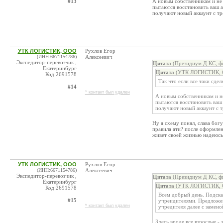
#13
А новым собственникам и не 
пытаются восстановить ваш а
получают новый аккаунт с тр
УТК ЛОГИСТИК, ООО
Рухлов Егор
(ИНН:6671154786)
Алексеевич
Экспедитор-перевозчик ,
Цитата
(Президиум Д КС, фи
Екатеринбург
Цитата
(УТК ЛОГИСТИК, О
Код:2691578
Так что если все таки сдел
#14
* контакт был удален
А новым собственникам и не
пытаются восстановить ваш 
получают новый аккаунт с т
Ну я схему понял, слава бог
правила ати? после оформлен
живет своей жизнью надеюсь
УТК ЛОГИСТИК, ООО
Рухлов Егор
(ИНН:6671154786)
Алексеевич
Экспедитор-перевозчик ,
Цитата
(Президиум Д КС, фи
Екатеринбург
Цитата
(УТК ЛОГИСТИК, О
Код:2691578
Всем добрый день. Подск
#15
учреидителями. Предложен
* контакт был удален
учредителя далее с замено
Здесь вроде все взрослые - 