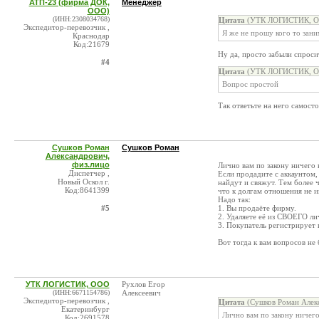
АТП-23 (фирма ДОК,
Менеджер
ООО)
(ИНН:2308034768)
Цитата
(УТК ЛОГИСТИК, ОО
Экспедитор-перевозчик ,
Я же не прошу кого то зани
Краснодар
Код:21679
Ну да, просто забыли спроси
#4
Цитата
(УТК ЛОГИСТИК, ОО
Вопрос простой
Так ответьте на него самосто
Сушков Роман
Сушков Роман
Александрович,
физ.лицо
Лично вам по закону ничего н
Диспетчер ,
Если продадите с аккаунтом, 
Новый Оскол г.
найдут и свяжут. Тем более 
Код:8641399
что к долгам отношения не и
Надо так:
#5
1. Вы продаёте фирму.
2. Удаляете её из СВОЕГО ли
3. Покупатель регистрирует 
Вот тогда к вам вопросов не 
УТК ЛОГИСТИК, ООО
Рухлов Егор
(ИНН:6671154786)
Алексеевич
Экспедитор-перевозчик ,
Цитата
(Сушков Роман Алекс
Екатеринбург
Лично вам по закону ничего 
Код:2691578