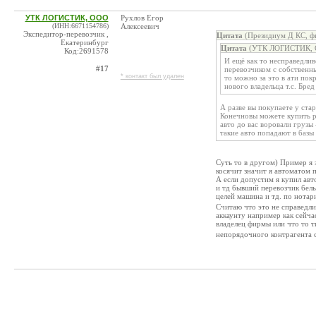
УТК ЛОГИСТИК, ООО
Рухлов Егор
(ИНН:6671154786)
Алексеевич
Экспедитор-перевозчик ,
Цитата
(Президиум Д КС, фи
Екатеринбург
Цитата
(УТК ЛОГИСТИК, О
Код:2691578
И ещё как то несправедлив
#17
перевозчиком с собственны
* контакт был удален
то можно за это в ати пок
нового владельца т.с. Бре
А разве вы покупаете у ста
Конечновы можете купить ре
авто до вас воровали грузы 
такие авто попадают в базы
Суть то в другом) Пример я 
косячит значит я автоматом 
А если допустим я купил авт
и тд бывший перевозчик белы
целей машина и тд. по нота
Считаю что это не справедли
аккаунту например как сейча
владелец фирмы или что то 
непорядочного контрагента с