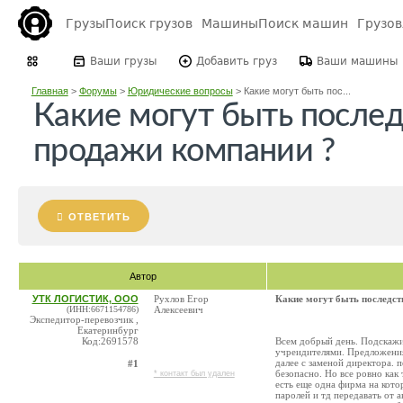
Грузы
Поиск грузов
Машины
Поиск машин
Грузо
Ваши грузы
Добавить груз
Ваши машины
Главная
>
Форумы
>
Юридические вопросы
>
Какие могут быть пос...
Какие могут быть послед
продажи компании ?
ОТВЕТИТЬ
Автор
УТК ЛОГИСТИК, ООО
Рухлов Егор
Какие могут быть последст
(ИНН:6671154786)
Алексеевич
Экспедитор-перевозчик ,
Екатеринбург
Код:2691578
Всем добрый день. Подскаж
учреидителями. Предложения
далее с заменой директора. 
#1
безопасно. Но все ровно как 
* контакт был удален
есть еще одна фирма на кото
паролей и тд передавать от а