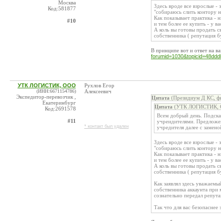
Москва
Здесь вроде все взрослые - 
Код:581877
"собираюсь слить контору н
Как показывает практика - 
#10
и тем более ее купить - у в
А коль вы готовы продать с
собственника ( репутация бу
В принципе вот и ответ на в
forumid=1030&topicid=48ddd
УТК ЛОГИСТИК, ООО
Рухлов Егор
(ИНН:6671154786)
Алексеевич
Экспедитор-перевозчик ,
Цитата
(Президиум Д КС, фи
Екатеринбург
Цитата
(УТК ЛОГИСТИК, О
Код:2691578
Всем добрый день. Подск
#11
учреидителями. Предложен
* контакт был удален
учредителя далее с замено
Здесь вроде все взрослые - 
"собираюсь слить контору н
Как показывает практика - 
и тем более ее купить - у в
А коль вы готовы продать с
собственника ( репутация бу
Как заявлял здесь уважаем
собственника аккаунта при
сознательно передал репут
Так что для вас безопаснее