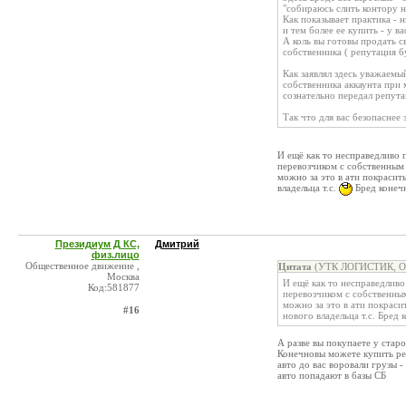
"собираюсь слить контору н
Как показывает практика - 
и тем более ее купить - у в
А коль вы готовы продать с
собственника ( репутация бу
Как заявлял здесь уважаем
собственника аккаунта при
сознательно передал репут
Так что для вас безопаснее
И ещё как то несправедливо 
перевозчиком с собственным 
можно за это в ати покрасит
владельца т.с.
Бред конечн
Президиум Д КС,
Дмитрий
физ.лицо
Общественное движение ,
Цитата
(УТК ЛОГИСТИК, ОО
Москва
И ещё как то несправедливо
Код:581877
перевозчиком с собственным
можно за это в ати покраси
#16
нового владельца т.с. Бред
А разве вы покупаете у стар
Конечновы можете купить реп
авто до вас воровали грузы -
авто попадают в базы СБ