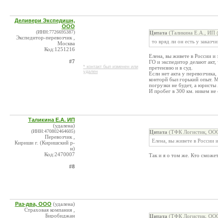
Деливери Экспедишн,
ООО
(ИНН:7726695387)
Цитата
(Таликина Е.А., ИП 
Экспедитор-перевозчик ,
то вряд ли он есть у заказч
Москва
Код:1251216
Елена, вы живете в России и 
#7
ГО и экспедитор делают акт,
* контакт был изменен или
претензию и в суд.
удален
Если нет акта у перевозчика
конторй был горький опыт. М
погрузки не будет, а юристы 
И пробег в 300 км. никем не
Таликина Е.А. ИП
(удалена)
(ИНН:470802464605)
Цитата
(ТФК Логистик, ООО
Перевозчик ,
Елена, вы живете в России 
Кириши г. (Киришский р-
н)
Код:2470007
Так и я о том же. Кто сможет
#8
Раз-два, ООО
(удалена)
Страховая компания ,
Биробиджан
Цитата
(ТФК Логистик, ООО