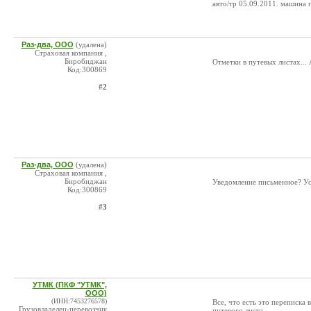
авто/тр 05.09.2011. машина 
Раз-два, ООО
(удалена)
Страховая компания ,
Биробиджан
Отметки в путевых листах... 
Код:300869
#2
Раз-два, ООО
(удалена)
Страховая компания ,
Биробиджан
Уведомление письменное? У
Код:300869
#3
УТМК (ПКФ "УТМК",
ООО)
(ИНН:7453276578)
Все, что есть это переписка 
Грузовладелец-перевозчик
путевого листа.