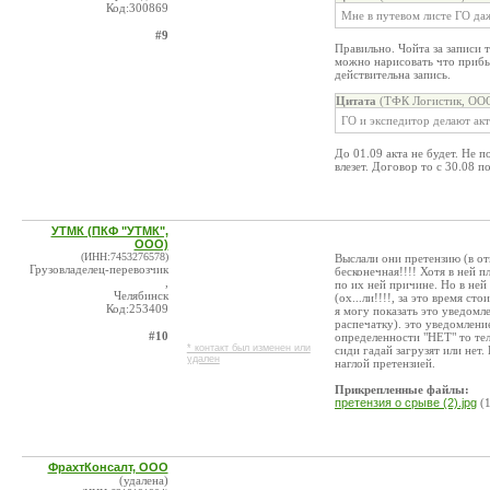
Код:300869
Мне в путевом листе ГО даж
#9
Правильно. Чойта за записи т
можно нарисовать что прибыл
действительна запись.
Цитата
(ТФК Логистик, ООО
ГО и экспедитор делают акт
До 01.09 акта не будет. Не п
влезет. Договор то с 30.08 п
УТМК (ПКФ "УТМК",
ООО)
(ИНН:7453276578)
Выслали они претензию (в от
Грузовладелец-перевозчик
бесконечная!!!! Хотя в ней 
,
по их ней причине. Но в ней
Челябинск
(ох...ли!!!!, за это время ст
Код:253409
я могу показать это уведомл
распечатку). это уведомление
#10
определенности "НЕТ" то теле
* контакт был изменен или
сиди гадай загрузят или нет
удален
наглой претензией.
Прикрепленные файлы:
претензия о срыве (2).jpg
(1
ФрахтКонсалт, ООО
(удалена)