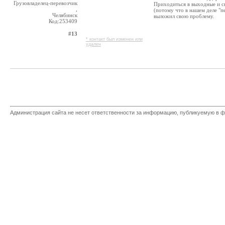
Грузовладелец-перевозчик
Приходиться в выходные и с
,
(потому что в нашем деле "п
Челябинск
выложил свою проблему.
Код:253409
#13
* контакт был изменен или
удален
Администрация сайта не несет ответственности за информацию, публикуемую в ф