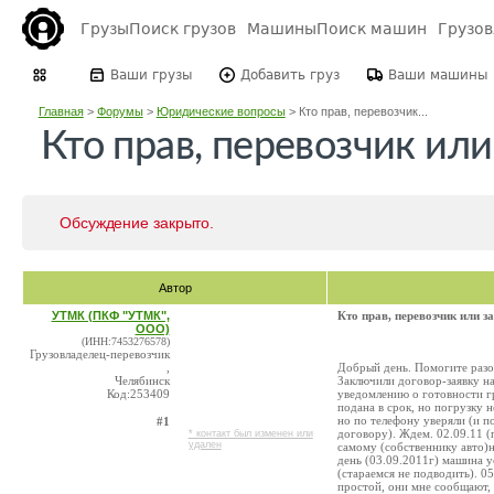
Грузы
Поиск грузов
Машины
Поиск машин
Грузо
Ваши грузы
Добавить груз
Ваши машины
Главная
>
Форумы
>
Юридические вопросы
>
Кто прав, перевозчик...
Кто прав, перевозчик или
Обсуждение закрыто.
Автор
УТМК (ПКФ "УТМК",
Кто прав, перевозчик или з
ООО)
(ИНН:7453276578)
Грузовладелец-перевозчик
,
Добрый день. Помогите разо
Челябинск
Заключили договор-заявку на
Код:253409
уведомлению о готовности г
подана в срок, но погрузку не
но по телефону уверяли (и по
#1
договору). Ждем. 02.09.11 (
* контакт был изменен или
удален
самому (собственнику авто)на
день (03.09.2011г) машина у
(стараемся не подводить). 0
простой, они мне сообщают, 