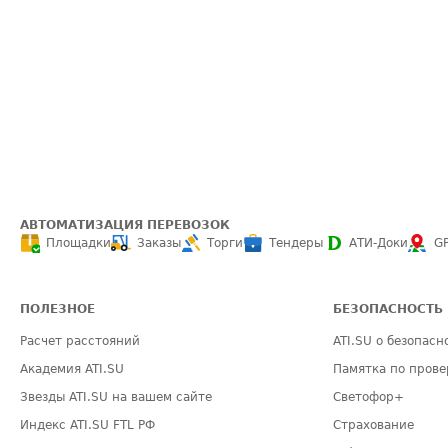
АВТОМАТИЗАЦИЯ ПЕРЕВОЗОК
Площадки
Заказы
Торги
Тендеры
АТИ-Доки
G
ПОЛЕЗНОЕ
БЕЗОПАСНОСТЬ
Расчет расстояний
ATI.SU о безопасн
Академия ATI.SU
Памятка по прове
Звезды ATI.SU на вашем сайте
Светофор+
Индекс ATI.SU FTL РФ
Страхование