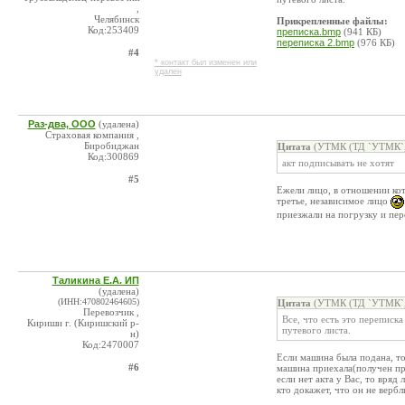
,
Челябинск
Прикрепленные файлы:
Код:253409
преписка.bmp
(941 КБ)
переписка 2.bmp
(976 КБ)
#4
* контакт был изменен или
удален
Раз-два, ООО
(удалена)
Страховая компания ,
Биробиджан
Цитата
(УТМК (ТД `УТМК`, 
Код:300869
акт подписывать не хотят
#5
Ежели лицо, в отношении кот
третье, независимое лицо
приезжали на погрузку и пер
Таликина Е.А. ИП
(удалена)
(ИНН:470802464605)
Цитата
(УТМК (ТД `УТМК`, 
Перевозчик ,
Все, что есть это переписка
Кириши г. (Киришский р-
путевого листа.
н)
Код:2470007
Если машина была подана, то
#6
машина приехала(получен проп
если нет акта у Вас, то вряд 
кто докажет, что он не вербл