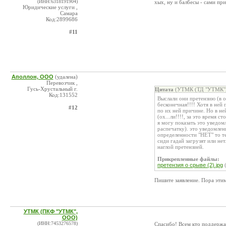
(ИНН:6318191904)
хых, ну и балбесы - сами пр
Юридические услуги ,
Самара
Код:2899686
#11
Аполлон, ООО
(удалена)
Перевозчик ,
Гусь-Хрустальный г.
Цитата
(УТМК (ТД "УТМК", 
Код:131552
Выслали они претензию (в о
бесконечная!!!! Хотя в ней
#12
по их ней причине. Но в не
(ох...ли!!!!, за это время с
я могу показать это уведом
распечатку). это уведомлен
определенности "НЕТ" то тел
сиди гадай загрузят или не
наглой претензией.
Прикрепленные файлы:
претензия о срыве (2).jpg
(
Пишите заявление. Пора эти
УТМК (ПКФ "УТМК",
ООО)
(ИНН:7453276578)
Спасибо! Всем кто поддержал