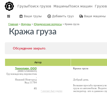
Грузы
Поиск грузов
Машины
Поиск машин
Грузо
Ваши грузы
Добавить груз
Ваши машины
Главная
>
Форумы
>
Юридические вопросы
>
Кража груза
Кража груза
Обсуждение закрыто.
Автор
Технопарк, ООО
Кража груза
(ИНН:5258046633)
Грузовладелец-перевозчик
,
Нижний Новгород
Добрый день.
Код:11784
Большая просьба проконсуль
груза из автомобиля. Водител
#1
экспедитор. кто в данном сл
* контакт был удален