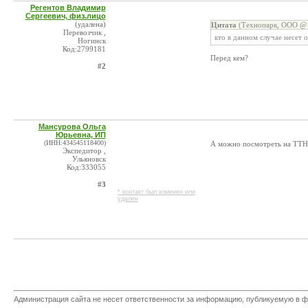
Регентов Владимир
Сергеевич, физ.лицо
(удалена)
Цитата
(Технопарк, ООО @ 
Перевозчик ,
кто в данном случае несет 
Ногинск
Код:2799181
Перед кем?
#2
Мансурова Ольга
Юрьевна, ИП
(ИНН:434545118400)
А можно посмотреть на ТТ
Экспедитор ,
Ульяновск
Код:333055
#3
* контакт был изменен или
удален
Администрация сайта не несет ответственности за информацию, публикуемую в ф