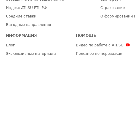
Индекс ATI.SU FTL РФ
Страхование
Средние ставки
О формировании 
Выгодные направления
ИНФОРМАЦИЯ
ПОМОЩЬ
Блог
Видео по работе с ATI.SU
Эксклюзивные материалы
Полезное по перевозкам
Политика конфиденциальности
Часто задаваемые вопросы (FA
Общие положения
Техническая информация
Карта сайта
ЗАДАТЬ ВОПРОС