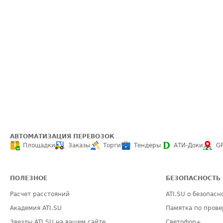
АВТОМАТИЗАЦИЯ ПЕРЕВОЗОК
Площадки
Заказы
Торги
Тендеры
АТИ-Доки
G
ПОЛЕЗНОЕ
БЕЗОПАСНОСТЬ
Расчет расстояний
ATI.SU о безопасн
Академия ATI.SU
Памятка по прове
Звезды ATI.SU на вашем сайте
Светофор+