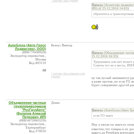
* контакт был удален
Цитата
(Агентство правово
ИП) @ 25.12.2016 14:03)
обратитесь к транспортным
AutoGross (Авто Гросс
Белоус Виктор
Лоджистикс, ООО)
(ИНН:7704309528)
Цитата
(Объединение частны
Экспедитор-перевозчик ,
25.12.2016 16:33)
Москва
Удерживать или нет может р
Код:403110
Советы тут не к месту, ИМ
#8
* контакт был изменен или
удален
ну так пускай занимаются у
я разве против ,но если ГО зн
будет совершенно другой ра
Объединение частных
Денис
грузоперевозчиков
"РосГрузАвто"
Цитата
(AutoGross (Авто Гр
(Булатов Алексей
если ГО знает
Петрович, ИП)
(ИНН:667209655239)
Экспедитор-перевозчик ,
Нну а ежели он знает,то опла
Екатеринбург
известно,что товары и их до
Код:370010
какого,да Ритейлов всяческих