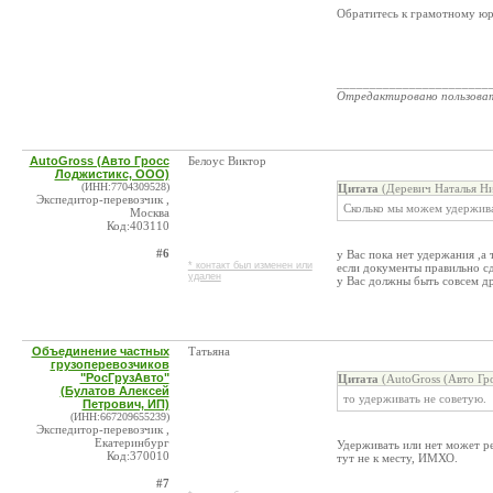
Обратитесь к грамотному юри
_______________________
Отредактировано пользова
AutoGross (Авто Гросс
Белоус Виктор
Лоджистикс, ООО)
(ИНН:7704309528)
Цитата
(Деревич Наталья Ни
Экспедитор-перевозчик ,
Сколько мы можем удержива
Москва
Код:403110
#6
у Вас пока нет удержания ,а 
* контакт был изменен или
если документы правильно сд
удален
у Вас должны быть совсем др
Объединение частных
Татьяна
грузоперевозчиков
"РосГрузАвто"
Цитата
(AutoGross (Авто Гр
(Булатов Алексей
то удерживать не советую.
Петрович, ИП)
(ИНН:667209655239)
Экспедитор-перевозчик ,
Екатеринбург
Удерживать или нет может ре
Код:370010
тут не к месту, ИМХО.
#7