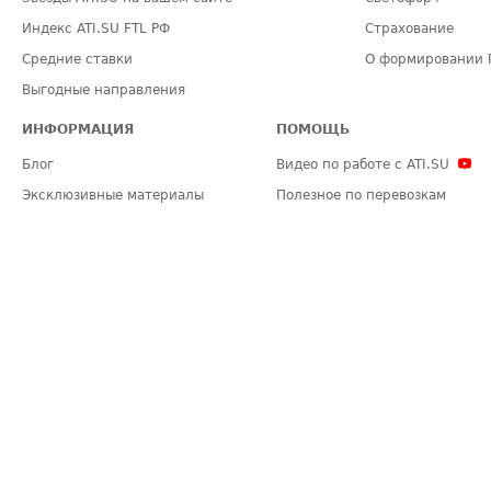
Индекс ATI.SU FTL РФ
Страхование
Средние ставки
О формировании 
Выгодные направления
ИНФОРМАЦИЯ
ПОМОЩЬ
Блог
Видео по работе с ATI.SU
Эксклюзивные материалы
Полезное по перевозкам
Политика конфиденциальности
Часто задаваемые вопросы (FA
Общие положения
Техническая информация
Карта сайта
ЗАДАТЬ ВОПРОС