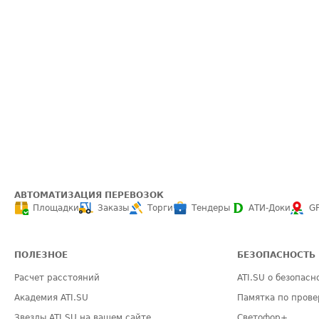
АВТОМАТИЗАЦИЯ ПЕРЕВОЗОК
Площадки
Заказы
Торги
Тендеры
АТИ-Доки
G
ПОЛЕЗНОЕ
БЕЗОПАСНОСТЬ
Расчет расстояний
ATI.SU о безопасн
Академия ATI.SU
Памятка по прове
Звезды ATI.SU на вашем сайте
Светофор+