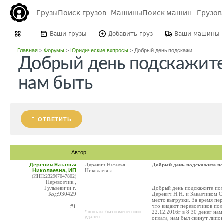
Грузы
Поиск грузов
Машины
Поиск машин
Грузо
Ваши грузы
Добавить груз
Ваши машины
Главная
>
Форумы
>
Юридические вопросы
>
Добрый день подскажи...
Добрый день подскажите
нам быть
ОТВЕТИТЬ
Автор
Деревич Наталья
Деревич Наталья
Добрый день подскажите п
Николаевна, ИП
Николаевна
(ИНН:232907047802)
Перевозчик ,
Гулькевичи г.
Добрый день подскажите пож
Код:930429
Деревич Н.Н. и Заказчиком 
место выгрузки. За время п
что кидают перевозчиков пол
#1
22.12.2016г в 8 30 денег нам
* контакт был изменен или
удален
оплата, нам был скинут липо