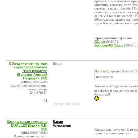
претензии, мы вышли на пря
заказчику, ссылаясь на то ч
смотря на наши просьбы ГО в
связь. Водитель стоит на выг
денег мы так и не увидели. Н
обязательства выполнили п
груз? Какие действия нам пр
Прикрепленные файлы:
001.jpg
(946201)
чек сбер-60 (1).jpg
(304575)
Объединение частных
Денис
грузоперевозчиков
"РосГрузАвто"
Цитата
(Деревич Наталья Ни
(Булатов Алексей
подскажите
Петрович, ИП)
(ИНН:667209655239)
Экспедитор-перевозчик ,
Тока не в забиду,ежели суме
Екатеринбург
перевозок и даж атиперевозо
Код:370010
Решается!!!
#2
* контакт был удален
Юридическая компания
Бакин
DUALLEX (Бакин А.В.
Александр
ИП)
Удерживать груз, что Вам еще
(ИНН:540363749931)
транспортным юристам.
Юридические услуги ,