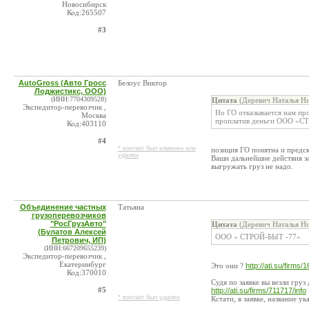
Новосибирск
Код:265507
#3
AutoGross (Авто Гросс
Белоус Виктор
Лоджистикс, ООО)
(ИНН:7704309528)
Цитата
(Деревич Наталья Ни
Экспедитор-перевозчик ,
Но ГО отказывается нам про
Москва
проплатив деньги ООО «С
Код:403110
#4
* контакт был изменен или
позиция ГО понятна и предск
удален
Ваши дальнейшие действия за
выгружать груз не надо.
Объединение частных
Татьяна
грузоперевозчиков
"РосГрузАвто"
Цитата
(Деревич Наталья Ни
(Булатов Алексей
ООО « СТРОЙ-БЫТ -77»
Петрович, ИП)
(ИНН:667209655239)
Экспедитор-перевозчик ,
Екатеринбург
Это они ?
http://ati.su/firms/
Код:370010
Судя по заявке вы везли груз
#5
http://ati.su/firms/711717/info
* контакт был удален
Кстати, в заявке, название у