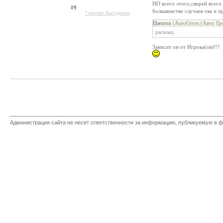
НО всего этого,скорей всего
#9
большинстве случаев так и п
* контакт был удален
Цитата
(AutoGross (Авто Гр
расклад
Зависит он от Игрока(ов)!!!
Администрация сайта не несет ответственности за информацию, публикуемую в ф