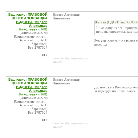
Ваш юрист ПРАВОВОЙ
Видяев Александр
ЦЕНТР АЛЕКСАНДРА
Николаевич
ВИДЯЕВА (Видяев
Цитата
(ЦДС-Транс, ООО @ 
Александр
У нас одну из осей прицепа
Николаевич, ИП)
прицепа определила как по
(ИНН:583804362770)
Юридические услуги ,
Заречный г. (ЗАТО
Это уже основание отмены по
Заречный)
неверны.
Код:2787027
#12
* контакт был изменен или
удален
Ваш юрист ПРАВОВОЙ
Видяев Александр
ЦЕНТР АЛЕКСАНДРА
Николаевич
ВИДЯЕВА (Видяев
Да, похоже в Волгограде оче
Александр
за перегруз по общей массе
Николаевич, ИП)
(ИНН:583804362770)
Юридические услуги ,
Заречный г. (ЗАТО
Заречный)
Код:2787027
#13
* контакт был изменен или
удален