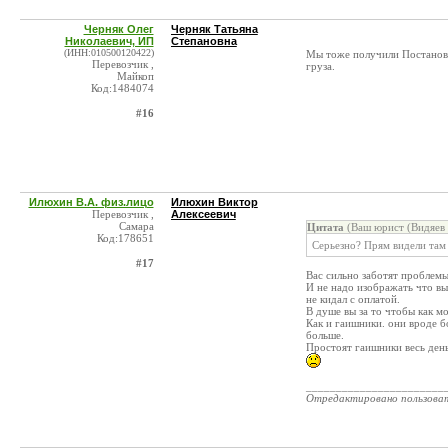
Черняк Олег
Черняк Татьяна
Николаевич, ИП
Степановна
(ИНН:010500120422)
Мы тоже получили Постановле
Перевозчик ,
груза.
Майкоп
Код:1484074
#16
Илюхин В.А. физ.лицо
Илюхин Виктор
Перевозчик ,
Алексеевич
Самара
Цитата
(Ваш юрист (Видяев 
Код:178651
Серьезно? Прям видели там
#17
Вас сильно заботят проблем
И не надо изображать что вы
не кидал с оплатой.
В душе вы за то чтобы как м
Как и гаишники. они вроде 
больше.
Простоят гаишники весь день
_______________________
Отредактировано пользова