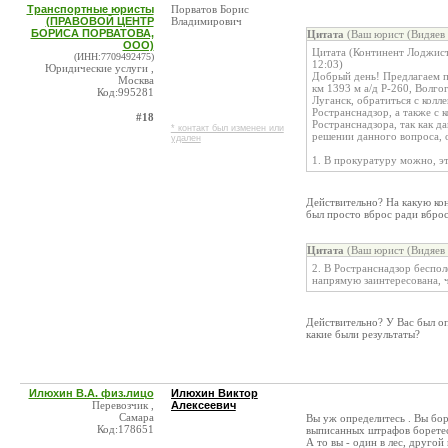
Транспортные юристы
Порватов Борис
(ПРАВОВОЙ ЦЕНТР
Владимирович
БОРИСА ПОРВАТОВА,
Цитата
(Ваш юрист (Видяев 
ООО)
Цитата (Континент Лодж
(ИНН:7709492475)
12:03)
Юридические услуги ,
Добрый день! Предлагаем п
Москва
км 1393 м а/д Р-260, Волго
Код:995281
Луганск, обратиться с колл
Ространснадзор, а также с
#18
Ространснадзора, так как 
* контакт был изменен или
решении данного вопроса, 
удален
1. В прокуратуру можно, эт
Действительно? На какую кон
был просто вброс ради вбро
Цитата
(Ваш юрист (Видяев 
2. В Ространснадзор беспо
напрямую заинтересована, 
Действительно? У Вас был о
какие были результаты?
Илюхин В.А. физ.лицо
Илюхин Виктор
Перевозчик ,
Алексеевич
Самара
Вы уж определитесь . Вы бор
Код:178651
выписанных штрафов борете
А то вы - один в лес, другой