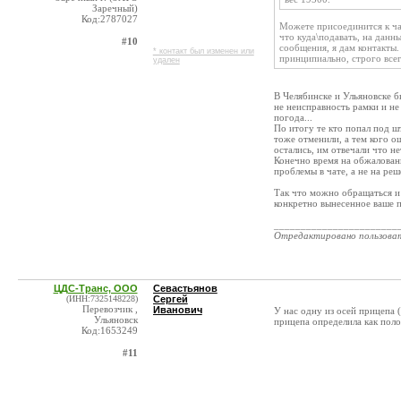
Заречный)
Код:2787027
Можете присоединится к чат
что куда\подавать, на данн
#10
сообщения, я дам контакты.
* контакт был изменен или
принципиально, строго всег
удален
В Челябинске и Ульяновске б
не неисправность рамки и не
погода...
По итогу те кто попал под ш
тоже отменили, а тем кого о
остались, им отвечали что н
Конечно время на обжалован
проблемы в чате, а не на ре
Так что можно обращаться и 
конкретно вынесенное ваше п
_______________________
Отредактировано пользова
ЦДС-Транс, ООО
Севастьянов
(ИНН:7325148228)
Сергей
Перевозчик ,
Иванович
У нас одну из осей прицепа 
Ульяновск
прицепа определила как пол
Код:1653249
#11