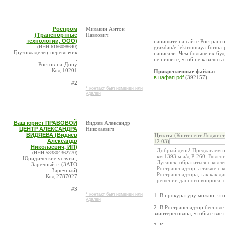
Роспром
Милакин Антон
(Транспортные
Павлович
технологии, ООО)
напишите на сайте Ространсна
(ИНН:6166098640)
grazdan/e-lektronnaya-forma-
Грузовладелец-перевозчик
написали. Чем больше их буд
,
не пишите, чтоб не казалось
Ростов-на-Дону
Код:10201
Прикрепленные файлы:
в цафап.pdf
(392157)
#2
* контакт был изменен или
удален
Ваш юрист ПРАВОВОЙ
Видяев Александр
ЦЕНТР АЛЕКСАНДРА
Николаевич
ВИДЯЕВА (Видяев
Цитата
(Континент Лоджис
Александр
12:03)
Николаевич, ИП)
Добрый день! Предлагаем п
(ИНН:583804362770)
км 1393 м а/д Р-260, Волго
Юридические услуги ,
Луганск, обратиться с колл
Заречный г. (ЗАТО
Ространснадзор, а также с
Заречный)
Ространснадзора, так как 
Код:2787027
решении данного вопроса, 
#3
* контакт был изменен или
1. В прокуратуру можно, это
удален
2. В Ространснадзор беспол
заинтересована, чтобы с вас