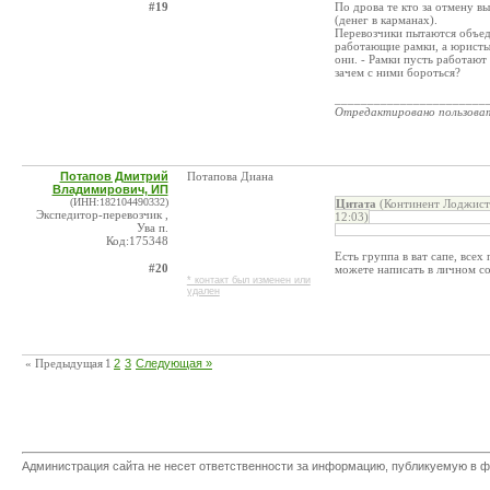
#19
По дрова те кто за отмену в
(денег в карманах).
Перевозчики пытаются объед
работающие рамки, а юристы 
они. - Рамки пусть работают
зачем с ними бороться?
_______________________
Отредактировано пользова
Потапов Дмитрий
Потапова Диана
Владимирович, ИП
(ИНН:182104490332)
Цитата
(Континент Лоджис
Экспедитор-перевозчик ,
12:03)
Ува п.
Код:175348
Есть группа в ват сапе, всех
#20
можете написать в личном с
* контакт был изменен или
удален
« Предыдущая
1
2
3
Следующая »
Администрация сайта не несет ответственности за информацию, публикуемую в ф