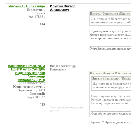
Илюхин В.А. физ.лицо
Илюхин Виктор
Перевозчик ,
Алексеевич
Самара
Цитата
(Ваш юрист (Видяев 
Код:178651
Да, похоже в Волгограде оч
основном за перегруз по о
#14
Сидит мужик в кустах у весо
Колесо наезжает на этот каму
Весы проверять смысла нет. 
_______________________
Отредактировано пользова
Ваш юрист ПРАВОВОЙ
Видяев Александр
ЦЕНТР АЛЕКСАНДРА
Николаевич
ВИДЯЕВА (Видяев
Цитата
(Илюхин В.А. физ.ли
Александр
Цитата
(Ваш юрист (Видяев
Николаевич, ИП)
(ИНН:583804362770)
Да, похоже в Волгограде 
Юридические услуги ,
основном за перегруз по 
Заречный г. (ЗАТО
Заречный)
Сидит мужик в кустах у вес
Код:2787027
Колесо наезжает на этот ка
Весы проверять смысла нет.
#15
* контакт был изменен или
______________________
удален
Отредактировано пользов
Серьезно? Прям видели там 