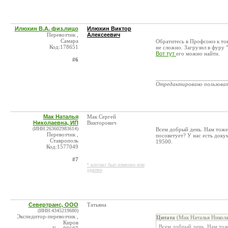
Илюхин В.А. физ.лицо
Илюхин Виктор
Перевозчик ,
Алексеевич
Самара
Обратитесь в Профсоюз к тов
Код:178651
не сложно. Загрузил в фуру 
Вот тут
его можно найти.
#6
_______________________
Отредактировано пользова
Мак Наталья
Мак Сергей
Николаевна, ИП
Викторович
(ИНН:263602983614)
Всем добрый день. Нам тоже 
Перевозчик ,
посоветует? У нас есть докум
Ставрополь
19500.
Код:1577049
#7
* контакт был изменен или
удален
Севертранс, ООО
Татьяна
(ИНН:4345219680)
Экспедитор-перевозчик ,
Цитата
(Мак Наталья Никола
Киров
Всем добрый день. Нам тоже