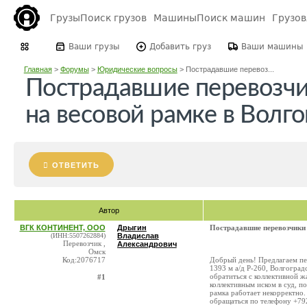
Грузы
Поиск грузов
Машины
Поиск машин
Грузо
Ваши грузы
Добавить груз
Ваши машины
Главная
>
Форумы
>
Юридические вопросы
>
Пострадавшие перевоз...
Пострадавшие перевозчи
на весовой рамке в Волг
ОТВЕТИТЬ
Автор
ВГК КОНТИНЕНТ, ООО
Дрыгин
Пострадавшие перевозчики 
(ИНН:5507262884)
Владислав
Перевозчик ,
Александрович
Омск
Код:2076717
Добрый день! Предлагаем пе
1393 м а/д Р-260, Волгоград
обратиться с коллективной ж
#1
коллективным иском в суд, п
рамка работает некорректно
обращаться по телефону +79