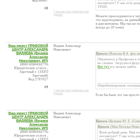
Код:88687
посоветует? У нас есть док
19500.
#8
* контакт был изменен или
удален
Можете присоединится к чату
что куда\подавать, на данны
я дам контакты. Мы так же п
всегда до 20 тонн).
Ваш юрист ПРАВОВОЙ
Видяев Александр
ЦЕНТР АЛЕКСАНДРА
Николаевич
ВИДЯЕВА (Видяев
Цитата
(Илюхин В.А. физ.ли
Александр
Обратитесь в Профсоюз к т
Николаевич, ИП)
не сложно. Загрузил в фуру
(ИНН:583804362770)
Вот тут
его можно найти.
Юридические услуги ,
Заречный г. (ЗАТО
Заречный)
Код:2787027
______________________
Отредактировано пользов
#9
* контакт был изменен или
удален
Если бы было это так просто
Ваш юрист ПРАВОВОЙ
Видяев Александр
ЦЕНТР АЛЕКСАНДРА
Николаевич
ВИДЯЕВА (Видяев
Цитата
(Куншин Ю. Е. (Севе
Александр
Цитата
(Мак Наталья Никол
Николаевич, ИП)
(ИНН:583804362770)
Всем добрый день. Нам тож
Юридические услуги ,
посоветует? У нас есть до
Заречный г. (ЗАТО
вес 19500.