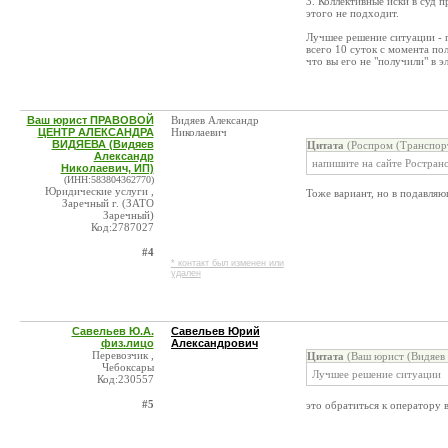
3. Коллективные иски в суд 
этого не подходит.
Лучшее решение ситуации - п
всего 10 суток с момента по
что вы его не "получили" в э
Ваш юрист ПРАВОВОЙ
Видяев Александр
ЦЕНТР АЛЕКСАНДРА
Николаевич
ВИДЯЕВА (Видяев
Цитата
(Роспром (Транспор
Александр
напишите на сайте Ростран
Николаевич, ИП)
(ИНН:583804362770)
Юридические услуги ,
Тоже вариант, но в подавляю
Заречный г. (ЗАТО
Заречный)
Код:2787027
#4
* контакт был изменен или
удален
Савельев Ю.А.
Савельев Юрий
физ.лицо
Александрович
Перевозчик ,
Цитата
(Ваш юрист (Видяев 
Чебоксары
Лучшее решение ситуации
Код:230557
#5
это обратиться к оператору 