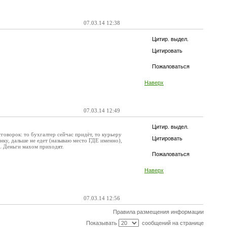
07.03.14 12:38
Цитир. выдел.
Цитировать
Пожаловаться
Наверх
07.03.14 12:49
Цитир. выдел.
тговорок: то бухгалтер сейчас придёт, то курьеру
Цитировать
оянку, дальше не едет (называю место ГДЕ именно),
сё. Деньги махом приходят.
Пожаловаться
Наверх
07.03.14 12:56
Правила размещения информации
Показывать
сообщений на странице