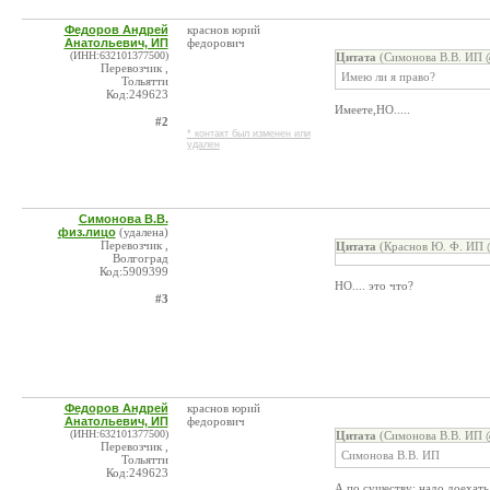
Федоров Андрей
краснов юрий
Анатольевич, ИП
федорович
(ИНН:632101377500)
Цитата
(Симонова В.В. ИП @
Перевозчик ,
Имею ли я право?
Тольятти
Код:249623
Имеете,НО.....
#2
* контакт был изменен или
удален
Симонова В.В.
физ.лицо
(удалена)
Перевозчик ,
Цитата
(Краснов Ю. Ф. ИП @
Волгоград
Код:5909399
НО.... это что?
#3
Федоров Андрей
краснов юрий
Анатольевич, ИП
федорович
(ИНН:632101377500)
Цитата
(Симонова В.В. ИП @
Перевозчик ,
Симонова В.В. ИП
Тольятти
Код:249623
А по существу: надо доехать 