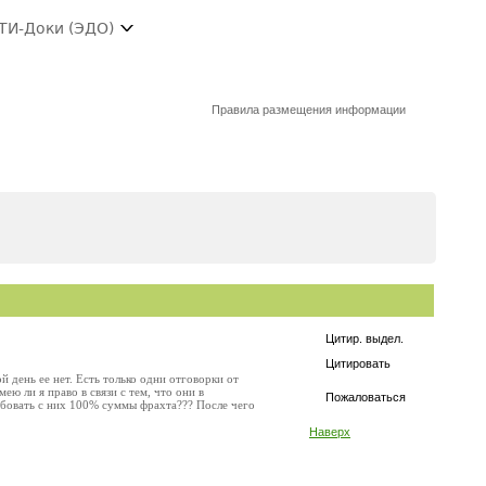
ТИ-Доки (ЭДО)
Правила размещения информации
Цитир. выдел.
Цитировать
 день ее нет. Есть только одни отговорки от
ею ли я право в связи с тем, что они в
Пожаловаться
ебовать с них 100% суммы фрахта??? После чего
Наверх