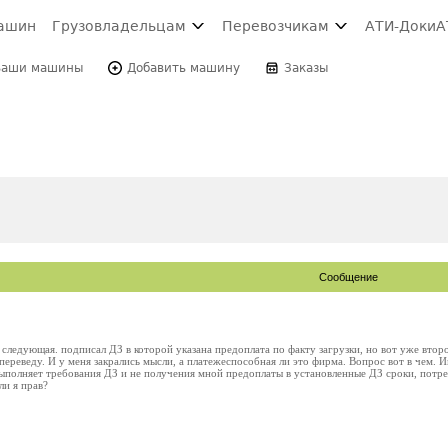
ашин
Грузовладельцам
Перевозчикам
АТИ-Доки
А
Ваши машины
Добавить машину
Заказы
Сообщение
следующая. подписал ДЗ в которой указана предоплата по факту загрузки, но вот уже второй
о переведу. И у меня закрались мысли, а платежеспособная ли это фирма. Вопрос вот в чем. Им
ыполняет требования ДЗ и не получения мной предоплаты в установленные ДЗ сроки, потр
ли я прав?