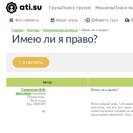
Грузы
Поиск грузов
Машины
Поиск м
Все сервисы
Ваши грузы
Добавить груз
Главная
>
Форумы
>
Юридические вопросы
>
Имею ли я право?
Имею ли я право?
ОТВЕТИТЬ
Автор
Симонова В.В.
Имею ли я право?
физ.лицо
(удалена)
Перевозчик ,
Волгоград
Всем добрый день. Ситуация 
Код:5909399
заказчика, что вот, вот скор
одностороннем порядке не в
#1
продолжить движение. буду 