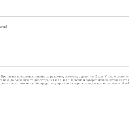
веты!
. Прописана предоплата, машина загружается, выезжает, а денег нет 2 дня. У них миллион о
ся пока до банка шёл, то директора нет и т.д. и т.п. Я звоню и говорю: машина встала на ст
гу, нет солярки, что мол у Вас предоплату просили на дорогу, а не для красного словца. И в