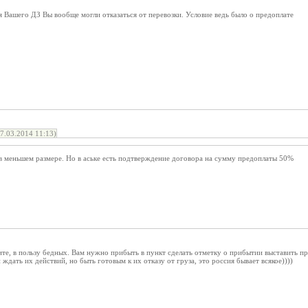
 Вашего ДЗ Вы вообще могли отказаться от перевозки. Условие ведь было о предоплате
.03.2014 11:13)
 в меньшем размере. Но в аське есть подтверждение договора на сумму предоплаты 50%
ите, в пользу бедных. Вам нужно прибыть в пункт сделать отметку о прибытии выставить пр
ждать их действий, но быть готовым к их отказу от груза, это россия бывает всякое))))