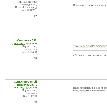
(ИНН:5259107840)
Экспедитор ,
В зависимости от содержания
Нижний Новгород
Код:1029721
#7
Симонова В.В.
физ.лицо
(удалена)
Перевозчик ,
Цитата
(АДВАНС, ООО @ 07
Волгоград
Код:5909399
в ДЗ предоплата указана. но
#8
Сундуков Сергей
Вячеславович,
физ.лицо
(удалена)
Ваша переписка в аське прот
Перевозчик ,
предупредить о невыгрузке и 
Смоленск
Код:360709
#9