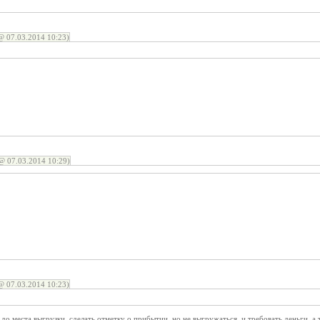
 07.03.2014 10:23)
 07.03.2014 10:29)
 07.03.2014 10:23)
до места выгрузки, сделать отметку о прибытии, но не выгружаться, и требовать деньги, а 