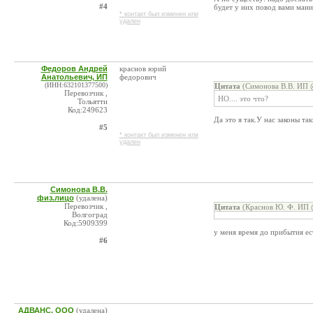
#4
будет у них повод вами ман
* контакт был изменен или
удален
Федоров Андрей
краснов юрий
Анатольевич, ИП
федорович
(ИНН:632101377500)
Цитата
(Симонова В.В. ИП @
Перевозчик ,
НО.... это что?
Тольятти
Код:249623
Да это я так.У нас законы та
#5
* контакт был изменен или
удален
Симонова В.В.
физ.лицо
(удалена)
Перевозчик ,
Цитата
(Краснов Ю. Ф. ИП @
Волгоград
Код:5909399
у меня время до прибытия ес
#6
АДВАНС, ООО
(удалена)