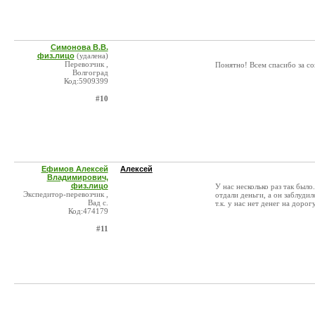
Симонова В.В.
физ.лицо
(удалена)
Перевозчик ,
Понятно! Всем спасибо за со
Волгоград
Код:5909399
#10
Ефимов Алексей
Алексей
Владимирович,
физ.лицо
У нас несколько раз так было
Экспедитор-перевозчик ,
отдали деньги, а он заблудил
Вад с.
т.к. у нас нет денег на доро
Код:474179
#11