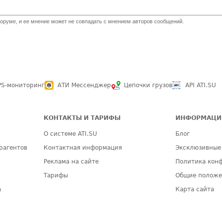
оруме, и ее мнение может не совпадать с мнением авторов сообщений.
PS-мониторинг
АТИ Мессенджер
Цепочки грузов
API ATI.SU
КОНТАКТЫ И ТАРИФЫ
ИНФОРМАЦИ
О системе ATI.SU
Блог
рагентов
Контактная информация
Эксклюзивные
Реклама на сайте
Политика кон
Тарифы
Общие полож
а
Карта сайта