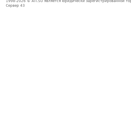
1998-2026
© ATI.SU является юридически зарегистрированной то
Сервер
43