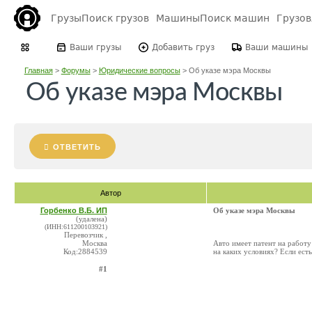
Грузы
Поиск грузов
Машины
Поиск машин
Грузо
Ваши грузы
Добавить груз
Ваши машины
Главная
>
Форумы
>
Юридические вопросы
>
Об указе мэра Москвы
Об указе мэра Москвы
ОТВЕТИТЬ
Автор
Горбенко В.Б. ИП
Об указе мэра Москвы
(удалена)
(ИНН:611200103921)
Перевозчик ,
Москва
Авто имеет патент на работ
Код:2884539
на каких условиях? Если ест
#1