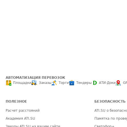
АВТОМАТИЗАЦИЯ ПЕРЕВОЗОК
Площадки
Заказы
Торги
Тендеры
АТИ-Доки
G
ПОЛЕЗНОЕ
БЕЗОПАСНОСТЬ
Расчет расстояний
ATI.SU о безопасн
Академия ATI.SU
Памятка по прове
Звезды ATI.SU на вашем сайте
Светофор+