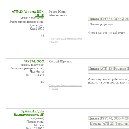
АТП-23 (фирма ДОК,
Косов Юрий
ООО)
Михайлович
(ИНН:2308034768)
Цитата
(ГРУЗ74, ООО @ 26.
Экспедитор-перевозчик ,
Договор аренды
Краснодар
Код:21679
4 года как это не работает.
#6
* контакт был изменен или
удален
ГРУЗ74, ООО
Сергей Юрченко
(ИНН:7453307699)
Экспедитор-перевозчик ,
Цитата
(АТП-23 (Романов П.
Челябинск
Код:1324351
А почему это не работает во
#7
налоги ) а если водила влети
* контакт был изменен или
удален
Лузгин Андрей
Владимирович, ИП
(удалена)
Цитата
(ГРУЗ74, ООО @ 26.
Перевозчик ,
Цитата
(АТП-23 (Романов П
Москва
Код:1229056