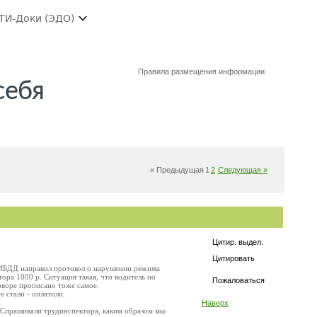
ТИ-Доки (ЭДО)
Правила размещения информации
себя
« Предыдущая
1
2
Следующая »
Цитир. выдел.
Цитировать
 ГИБДД направил протокол о нарушении режима
ора 1000 р. Ситуация такая, что водитель по
Пожаловаться
оворе прописано тоже самое.
 стали - оплатили.
Наверх
 Спрашивали трудинспектора, каким образом мы