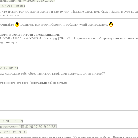
димирович, ИП @ 26.07.2019 20:28)
.07.2019 19:01)
 что платит тот кто взял в аренду и сам рулит . Недавно здесь тема была . Барин в суде п
ить Водитель !
 почитайте
Водитель вам ключи бросит и добавит гуляй арендодатель
даются в аренду тягачи с полуприцепами .
672d8711b11b97652e82a10f2a-V.jpg (202873) Получается данный гражданин тоже не знает 
нду сцепку ?
2019 10:13)
документально себя обезопасить от такой самодеятельности водителей?
троенного второго (виртуального) водителя
07.2019 05:12)
адимирович, ИП @ 26.07.2019 20:28)
6.07.2019 19:01)
т что платит тот кто взял в аренду и сам рулит . Недавно здесь тема была . Барин в суде 