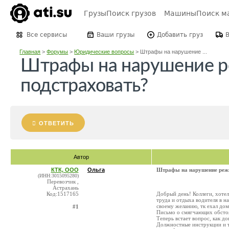
Грузы
Поиск грузов
Машины
Поиск м
Все сервисы
Ваши грузы
Добавить груз
Главная
>
Форумы
>
Юридические вопросы
>
Штрафы на нарушение ...
Штрафы на нарушение ре
подстраховать?
ОТВЕТИТЬ
Автор
КТК, ООО
Ольга
Штрафы на нарушение режи
(ИНН:3015095280)
Перевозчик ,
Астрахань
Код:1517165
Добрый день! Коллеги, хоте
труда и отдыха водителя в н
своему желанию, тк ехал дом
#1
Письмо о смягчающих обстоят
Теперь встает вопрос, как д
Должностные инструкции и т