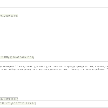
07.2019 11:04)
Н. ИП) @ 26.07.2019 13:34)
дила открыл ИП взял у меня грузовик и рулит мне платит аренду правда договор я не кому н
т на весогабарита например то в суде я предъявлю договор . Почему эта схема не работает ?
07.2019 16:05)
.Н. ИП) @ 26.07.2019 13:34)