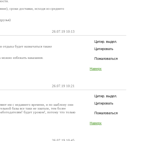
ности.
ние), сроки доставки, исходя из среднего
друзья)
26.07.19 10:13
Цитир. выдел.
и отдыха будет назначаться также
Цитировать
 можно избежать наказания.
Пожаловаться
Наверх
26.07.19 10:21
Цитир. выдел.
Цитировать
вляют им с недавнего времени, и по шаблону они
льной базы все таки не хватало, тем более
работодателям! будет уроком!, потому что только
Пожаловаться
Наверх
26.07.19 10:45