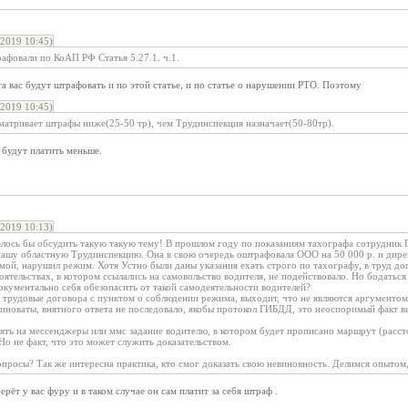
2019 10:45)
афовали по КоАП РФ Статья 5.27.1. ч.1.
а вас будут штрафовать и по этой статье, и по статье о нарушении РТО. Поэтому
2019 10:45)
матривает штрафы ниже(25-50 тр), чем Трудинспекция назначает(50-80тр).
и будут платить меньше.
2019 10:13)
елось бы обсудить такую такую тему! В прошлом году по показаниям тахографа сотрудни
нашу областную Трудинспекцию. Она в свою очередь оштрафовала ООО на 50 000 р. и дирек
мой, нарушил режим. Хотя Устно были даны указания ехать строго по тахографу, в труд до
тельствах, в котором ссылались на самовольство водителя, не подействовало. Но бодаться 
документально себя обезопасить от такой самодеятельности водителей?
трудовые договора с пунктом о соблюдении режима, выходит, что не являются аргументом
виноваты, внятного ответа не последовало, якобы протокол ГИБДД, это неоспоримый факт в
ть на мессенджеры или ммс задание водителю, в котором будет прописано маршрут (рассто
 Но не факт, что это может служить доказательством.
просы? Так же интересна практика, кто смог доказать свою невиновность. Делимся опытом,
рёт у вас фуру и в таком случае он сам платит за себя штраф .