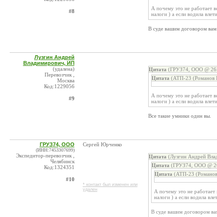
А почему это не работает в
#8
налоги ) а если водила влет
В суде вашим договором вам 
Лузгин Андрей
Владимирович, ИП
(удалена)
Цитата
(ГРУЗ74, ООО @ 26.
Перевозчик ,
Цитата
(АТП-23 (Романов П
Москва
Код:1229056
А почему это не работает в
#9
налоги ) а если водила влет
Все такие умники один вы.
ГРУЗ74, ООО
Сергей Юрченко
(ИНН:7453307699)
Экспедитор-перевозчик ,
Цитата
(Лузгин Андрей Вла
Челябинск
Цитата
(ГРУЗ74, ООО @ 26
Код:1324351
Цитата
(АТП-23 (Романов
#10
* контакт был изменен или
удален
А почему это не работает 
налоги ) а если водила вл
В суде вашим договором вам