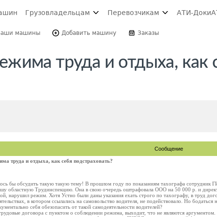
ашин
Грузовладельцам
Перевозчикам
АТИ-Доки
А
Ваши машины
Добавить машину
Заказы
жима труда и отдыха, как 
Сообщение
ма труда и отдыха, как себя подстраховать?
лось бы обсудить такую такую тему! В прошлом году по показаниям тахографа сотрудник
ашу областную Трудинспекцию. Она в свою очередь оштрафовала ООО на 50 000 р. и директ
ой, нарушил режим. Хотя Устно были даны указания ехать строго по тахографу, в труд дог
ельствах, в котором ссылались на самовольство водителя, не подействовало. Но бодаться не
окументально себя обезопасить от такой самодеятельности водителей?
рудовые договора с пунктом о соблюдении режима, выходит, что не являются аргументом.