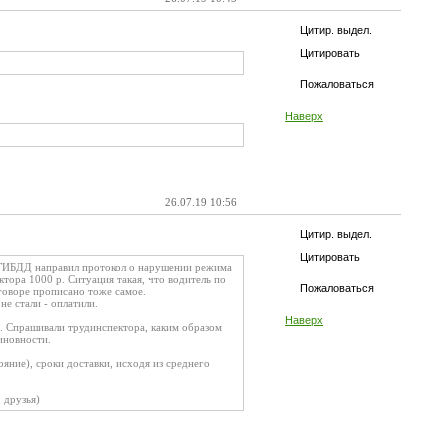
Цитир. выдел.
Цитировать
Пожаловаться
Наверх
26.07.19 10:56
Цитир. выдел.
Цитировать
к ГИБДД направил протокол о нарушении режима
тора 1000 р. Ситуация такая, что водитель по
Пожаловаться
говоре прописано тоже самое.
не стали - оплатили.
Наверх
. Спрашивали трудинспектора, каким образом
иновности.
яние), сроки доставки, исходя из среднего
 друзья)