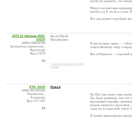
могли бы доказать, что вино
Юрист посоветовал направлят
пробега за 8 часов в сутки. 
Кто как решает подобные воп
АТП-23 (фирма ДОК,
Косов Юрий
ООО)
Михайлович
(ИНН:2308034768)
Я вам больше скажу — сейчас
Экспедитор-перевозчик ,
ответственному лицу и юриди
Краснодар
Код:21679
Как отбиваться — хороший в
#2
* контакт был изменен или
удален
КТК, ООО
Ольга
(ИНН:3015095280)
Перевозчик ,
Но Нас (юр.лицо) таки оштра
Астрахань
Да, были удивлены, тем что 
Код:1517165
выставляют штрафы, десяткам
водила написал в протоколе,
#3
один он за один рейс около 
И новый законопроект преду