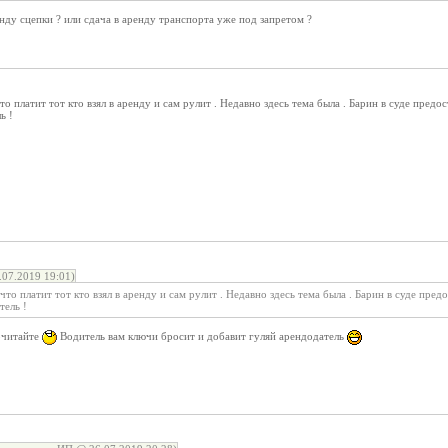
енду сцепки ? или сдача в аренду транспорта уже под запретом ?
то платит тот кто взял в аренду и сам рулит . Недавно здесь тема была . Барин в суде пре
ь !
07.2019 19:01)
что платит тот кто взял в аренду и сам рулит . Недавно здесь тема была . Барин в суде пр
тель !
очитайте
Водитель вам ключи бросит и добавит гуляй арендодатель