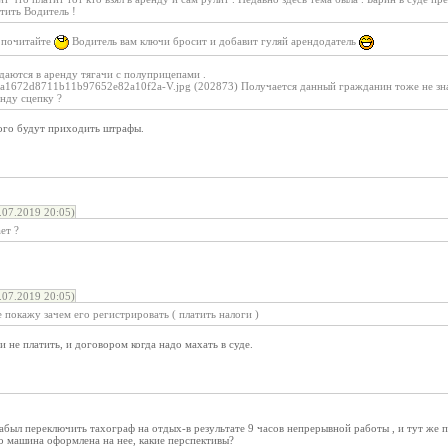
тить Водитель !
ы почитайте
Водитель вам ключи бросит и добавит гуляй арендодатель
Сдаются в аренду тягачи с полуприцепами .
1672d8711b11b97652e82a10f2a-V.jpg (202873) Получается данный гражданин тоже не знает
енду сцепку ?
 кого будут приходить штрафы.
07.2019 20:05)
ет ?
07.2019 20:05)
е покажу зачем его регистрировать ( платить налоги )
и не платить, и договором когда надо махать в суде.
абыл переключить тахограф на отдых-в результате 9 часов непрерывной работы , и тут же 
о машина оформлена на нее, какие перспективы?