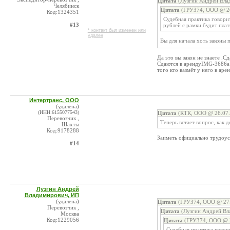
Цитата
(Лузгин Андрей Вла
Челябинск
Цитата
(ГРУЗ74, ООО @ 26
Код:1324351
Судебная практика говорит
#13
рублей с рамки будит плат
* контакт был изменен или
удален
Вы для начала хоть законы
Да это вы закон не знаете .С
Сдаются в арендуIMG-3686a1
того кто вазмёт у него в аре
Интертранс, ООО
(удалена)
(ИНН:6155077543)
Цитата
(КТК, ООО @ 26.07.
Перевозчик ,
Теперь встает вопрос, как 
Шахты
Код:9178288
Заиметь официально трудоус
#14
Лузгин Андрей
Владимирович, ИП
(удалена)
Цитата
(ГРУЗ74, ООО @ 27.
Перевозчик ,
Цитата
(Лузгин Андрей Вл
Москва
Код:1229056
Цитата
(ГРУЗ74, ООО @ 2
Судебная практика говори