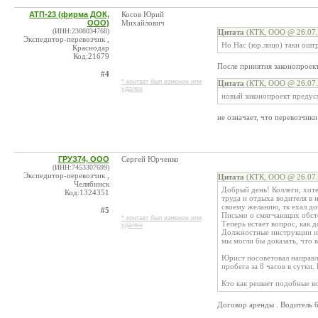
АТП-23 (фирма ДОК,
Косов Юрий
ООО)
Михайлович
(ИНН:2308034768)
Цитата
(КТК, ООО @ 26.07.
Экспедитор-перевозчик ,
Но Нас (юр.лицо) таки оштр
Краснодар
Код:21679
После принятия законопроект
#4
* контакт был изменен или
Цитата
(КТК, ООО @ 26.07.
удален
новый законопроект предус
не означает, что перевозчик
ГРУЗ74, ООО
Сергей Юрченко
(ИНН:7453307699)
Экспедитор-перевозчик ,
Цитата
(КТК, ООО @ 26.07.
Челябинск
Добрый день! Коллеги, хот
Код:1324351
труда и отдыха водителя в 
своему желанию, тк ехал до
#5
Письмо о смягчающих обстоя
* контакт был изменен или
Теперь встает вопрос, как 
удален
Должностные инструкции и 
мы могли бы доказать, что 
Юрист посоветовал направля
пробега за 8 часов в сутки.
Кто как решает подобные во
Договор аренды . Водитель бе