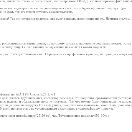
ваты, внятного ответа не последовало, якобы протокол ГИБДД, это неоспоримый факт винов
ь на мессенджеры или ммс задание водителю, в котором будет прописано маршрут (расстоя
Но не факт, что это может служить доказательством.
росы? Так же интересна практика, кто смог доказать свою невиновность. Делимся опытом, 
 рассматривается законопроект, по которому штраф за нарушение водителем режима труда 
ческому лицу. Сейчас санкция за нарушение назначается только водителю.
опрос. "В белую" шансов мало. Обращайтесь к профильным юристам, которые расскажут как
фовали по КоАП РФ Статья 5.27.1. ч.1.
за дело взялась Трудинспекция, инспектор рассказал, что подобные протоколы теперь отпра
и за неделю. и обжалования пока не поступало. Так что можно было попытаться, но доказате
 что не успевал на выгрузку (тот еще умник, смотрите кого нанимаете, звоните по прошлым 
20 дней, попал в дтп с не установленным участником, с тахографом ну и прочее.)
сматривает штрафы ниже(25-50 тр), чем Трудинспекция назначает(50-80тр).