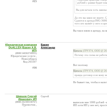
#15
рублей с рамки будит пла
Вы для начала хоть закон
Да это вы закон не знаете .
Сдаются в арендуIMG-3686a
того кто вазмёт у него в ар
Вы такси взяли в аренду, на
Юридическая компания
Бакин
DUALLEX (Бакин А.В.
Александр
ИП)
Цитата
(ГРУЗ74, ООО @ 26.
(ИНН:540363749931)
Почему эта схема не работа
Юридические услуги ,
Новосибирск
Код:265507
Вот поэтому
#16
Цитата
(ГРУЗ74, ООО @ 26.
правда договор я не кому н
Не бывает так, чтобы и налог
Шевцов Сергей
Сергей
Иванович, ИП
(ИНН:262300148767)
выписали мне 1000 рублей -з
Перевозчик ,
ИП хотя ИП у нее нет, прост