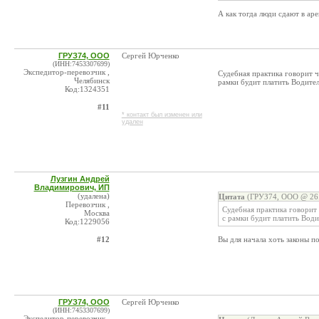
А как тогда люди сдают в ар
ГРУЗ74, ООО
Сергей Юрченко
(ИНН:7453307699)
Экспедитор-перевозчик ,
Судебная практика говорит ч
Челябинск
рамки будит платить Водител
Код:1324351
#11
* контакт был изменен или
удален
Лузгин Андрей
Владимирович, ИП
(удалена)
Цитата
(ГРУЗ74, ООО @ 26.
Перевозчик ,
Судебная практика говорит 
Москва
с рамки будит платить Води
Код:1229056
#12
Вы для начала хоть законы п
ГРУЗ74, ООО
Сергей Юрченко
(ИНН:7453307699)
Экспедитор-перевозчик ,