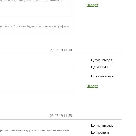
Наверх
 закон ? Он сам будит платить все штрафы за
27.07.19 11:10
Цитир. выдел.
Цитировать
Пожаловаться
Наверх
29.07.19 11:55
Цитир. выдел.
пришло письмо из трудовой инспекции жене как
Цитировать