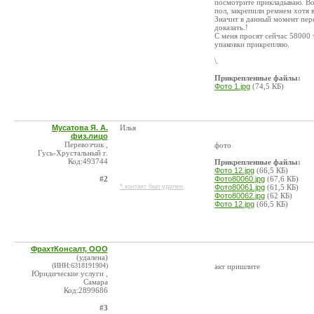
посмотрите прикладываю. Вод
пол, закрепили ремнем хотя 
Значит в данный момент пер
доказать.!
С меня просят сейчас 58000 
упаковки прикрепляю.
\.
Прикрепленные файлы:
Фото 1.jpg
(74,5 КБ)
Мусатова Я. А.
Илья
физ.лицо
Перевозчик ,
фото
Гусь-Хрустальный г.
Код:493744
Прикрепленные файлы:
Фото 12.jpg
(66,5 КБ)
#2
Фото80060.jpg
(67,6 КБ)
* контакт был удален
Фото80061.jpg
(61,5 КБ)
Фото80062.jpg
(62 КБ)
Фото 12.jpg
(66,5 КБ)
ФрахтКонсалт, ООО
(удалена)
(ИНН:6318191904)
акт пришлите
Юридические услуги ,
Самара
Код:2899686
#3