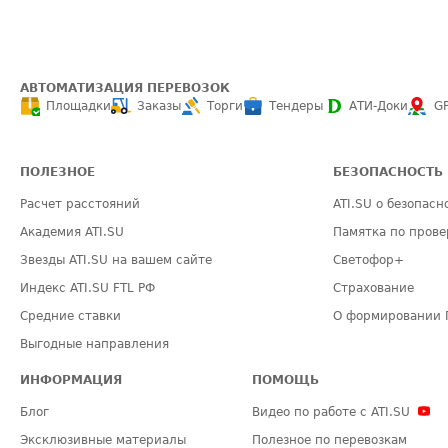
АВТОМАТИЗАЦИЯ ПЕРЕВОЗОК
Площадки
Заказы
Торги
Тендеры
АТИ-Доки
G
ПОЛЕЗНОЕ
БЕЗОПАСНОСТЬ
Расчет расстояний
ATI.SU о безопасн
Академия ATI.SU
Памятка по прове
Звезды ATI.SU на вашем сайте
Светофор+
Индекс ATI.SU FTL РФ
Страхование
Средние ставки
О формировании 
Выгодные направления
ИНФОРМАЦИЯ
ПОМОЩЬ
Блог
Видео по работе с ATI.SU
Эксклюзивные материалы
Полезное по перевозкам