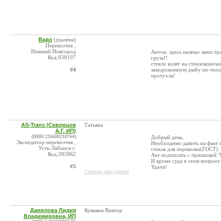
Вадо
(удалена)
Перевозчик ,
Нижний Новгород
Антон..здесь налицо заказ т
Код:938197
груза!!
стекло возят на стеклововоза
#4
замороженную рыбу по-тихому
протухла!
AS-Trans (Скворцов
Татьяна
А.Г. ИП)
(ИНН:235600218764)
Добрый день.
Экспедитор-перевозчик ,
Необходимо давить на факт 
Усть-Лабинск г.
стекла для перевозки(ГОСТ).
Код:285962
Акт подписать с припиской 
И кроме суда в этом вопросе
#5
Удачи!
* контакт был удален
Данилова Лидия
Кувыков Виктор
Владимировна, ИП