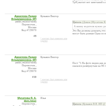
ТрН,значит нет замечаний к 
Данилова Лидия
Кувыков Виктор
Владимировна, ИП
(ИНН:246305076648)
Цитата
(Деком (Мусатова Я.
Перевозчик ,
А винну водителя нужно док
Москва
Код:4729070
Это Вы должны доказать,что
могут быть разные.Одна из н
#9
* контакт был изменен или
удален
Данилова Лидия
Кувыков Виктор
Владимировна, ИП
(ИНН:246305076648)
Пост "1.На фото видно,как д
Перевозчик ,
оказался развёрнутым на 90 
Москва
Код:4729070
#10
* контакт был изменен или
удален
Мусатова Я. А.
Илья
физ.лицо
Перевозчик ,
Цитата
(Кувыков В.В. ИП @ 