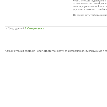
чтобы не было недогрузов и 
за целостностью пломб; на вы
толком, с расстановкой все
фразами, а сложносочинённ
На стекло есть требования п
« Предыдущая
1
2
Следующая »
Администрация сайта не несет ответственности за информацию, публикуемую в ф