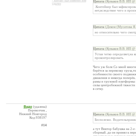
* контакт был изменен или
Цитата
(Кувыков В.В. ИП @ 
удален
.Контейнер был зафиксиров
нет,вследствие чего и про
Цитата
(Деком (Мусатова Я.
но относительно чего смотр
Цитата
(Кувыков В.В. ИП @ 
Устав четко определяет,на 
проконтролировать.
Чего уж боле.Со мной многие
берётся за перевозку груза,
особенности своего подвижно
движения и никогда поперёк
рамы и грузовой платформы 
силы центробежной тяжести 
в сетку.
Вадо
(удалена)
Перевозчик ,
Нижний Новгород
Цитата
(Кувыков В.В. ИП @ 
Код:938197
Бесполезно. Водительпринял
#14
а тут Виктор бабушка на 2-е
сборный..да он принял к пер