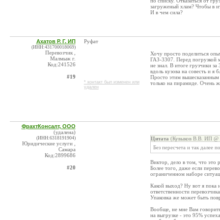
по списку. Отказаться от гру
загруженый хлам? Чтобы в ито
И в чем сила?
Ахатов Р. Г. ИП
Руфат
(ИНН:431700018069)
Перевозчик ,
Хочу просто поделиться опыт
Малмыж г.
ГАЗ-3307. Перед погрузкой м
Код:241526
не знал. В итоге грузчики за
вдоль кузова на совесть и я 
#19
Просто этим вышесказанным х
* контакт был изменен или
только на пирамиде. Очень ж
удален
ФрахтКонсалт, ООО
(удалена)
(ИНН:6318191904)
Цитата
(Кувыков В.В. ИП @ 
Юридические услуги ,
Без пересчета и так далее п
Самара
Код:2899686
Виктор, дело в том, что это 
#20
Более того, даже если перево
ограниченном наборе ситуац
Какой выход? Ну вот я пока 
ответственности перевозчика
Упаковка же может быть пов
Вообще, не мне Вам говорить
на выгрузке - это 95% успех