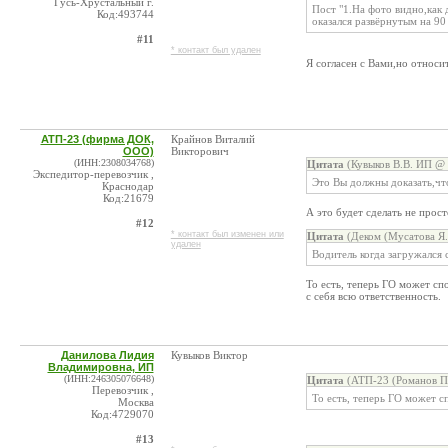
Гусь-Хрустальный г.
Пост "1.На фото видно,как 
Код:493744
оказался развёрнутым на 90
#11
* контакт был удален
Я согласен с Вами,но относи
АТП-23 (фирма ДОК,
Крайнов Виталий
ООО)
Викторович
(ИНН:2308034768)
Цитата
(Кувыков В.В. ИП @ 
Экспедитор-перевозчик ,
Это Вы должны доказать,чт
Краснодар
Код:21679
А это будет сделать не просто
#12
* контакт был изменен или
Цитата
(Деком (Мусатова Я.
удален
Водитель когда загружался 
То есть, теперь ГО может сп
с себя всю ответственность.
Данилова Лидия
Кувыков Виктор
Владимировна, ИП
(ИНН:246305076648)
Цитата
(АТП-23 (Романов П.
Перевозчик ,
То есть, теперь ГО может с
Москва
Код:4729070
#13