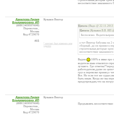
строительные,которые хрен к
несоответствие заказанного 
Данилова Лидия
Кувыков Виктор
Владимировна, ИП
(ИНН:246305076648)
Цитата
(Вадо @ 22.11.2013 
Перевозчик ,
Цитата
(Кувыков В.В. ИП @
Москва
Код:4729070
Бесполезно. Водительприня
#15
а тут Виктор бабушка на 2-
* контакт был изменен или
сборный..да он принял к пе
удален
строительные,которые хрен 
несоответствие заказанного
Вадим
100% в зявке про с
водителя язык отвалится спро
лучшего. Где отметка?"перед
работодателю,далее по цепоч
груз к перевозке принял,о че
Все. Но если тот же судья ув
быть иным. Когда же мы пере
предупреждаю,что на погруз
Данилова Лидия
Кувыков Виктор
Владимировна, ИП
(ИНН:246305076648)
Предъявлять несоответствие 
Перевозчик ,
Москва
Код:4729070