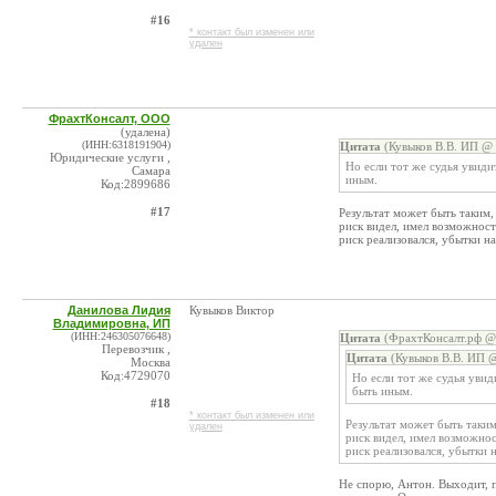
#16
* контакт был изменен или
удален
ФрахтКонсалт, ООО
(удалена)
(ИНН:6318191904)
Цитата
(Кувыков В.В. ИП @ 
Юридические услуги ,
Но если тот же судья увиди
Самара
иным.
Код:2899686
#17
Результат может быть таким,
риск видел, имел возможность
риск реализовался, убытки на
Данилова Лидия
Кувыков Виктор
Владимировна, ИП
(ИНН:246305076648)
Цитата
(ФрахтКонсалт.рф @ 
Перевозчик ,
Цитата
(Кувыков В.В. ИП @
Москва
Код:4729070
Но если тот же судья увид
быть иным.
#18
* контакт был изменен или
Результат может быть таким
удален
риск видел, имел возможност
риск реализовался, убытки н
Не спорю, Антон. Выходит, п