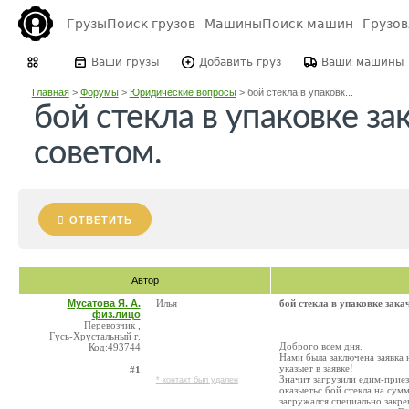
Грузы
Поиск грузов
Машины
Поиск машин
Грузо
Ваши грузы
Добавить груз
Ваши машины
Главная
>
Форумы
>
Юридические вопросы
>
бой стекла в упаковк...
бой стекла в упаковке з
советом.
ОТВЕТИТЬ
Автор
Мусатова Я. А.
Илья
бой стекла в упаковке зака
физ.лицо
Перевозчик ,
Гусь-Хрустальный г.
Доброго всем дня.
Код:493744
Нами была заключена заявка 
указыет в заявке!
#1
Значит загрузили едим-приез
* контакт был удален
оказыетьс бой стекла на сум
загружался специально закре