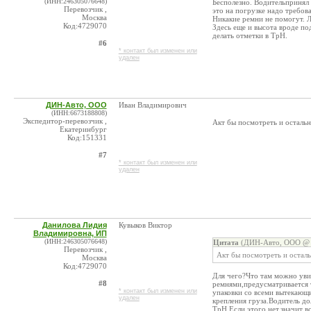
(ИНН:246305076648)
Бесполезно. Водительпринял 
Перевозчик ,
это на погрузке надо требов
Москва
Никакие ремни не помогут. 
Код:4729070
Здесь еще и высота вроде по
делать отметки в ТрН.
#6
* контакт был изменен или
удален
ДИН-Авто, ООО
Иван Владимирович
(ИНН:6673188808)
Экспедитор-перевозчик ,
Акт бы посмотреть и осталь
Екатеринбург
Код:151331
#7
* контакт был изменен или
удален
Данилова Лидия
Кувыков Виктор
Владимировна, ИП
(ИНН:246305076648)
Цитата
(ДИН-Авто, ООО @ 2
Перевозчик ,
Акт бы посмотреть и остал
Москва
Код:4729070
Для чего?Что там можно уви
#8
ремнями,предусматривается 
* контакт был изменен или
упаковки со всеми вытекающи
удален
крепления груза.Водитель д
ТрН.Если этого нет,значит в