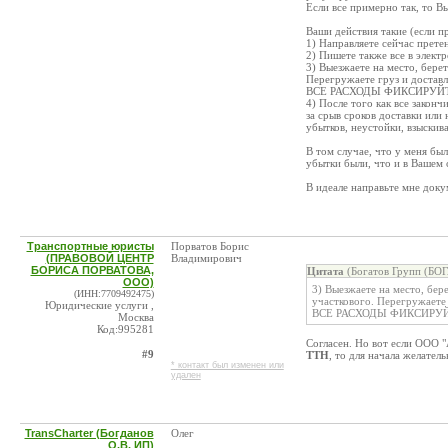
Если все примерно так, то Вы
Ваши действия такие (если 
1) Направляете сейчас прете
2) Пишете также все в элект
3) Выезжаете на место, берет
Перегружаете груз и доставл
ВСЕ РАСХОДЫ ФИКСИРУЙТ
4) После того как все законч
за срыв сроков доставки или
убытков, неустойки, взыскива
В том случае, что у меня бы
убытки были, что и в Вашем 
В идеале направьте мне доку
Транспортные юристы
Порватов Борис
(ПРАВОВОЙ ЦЕНТР
Владимирович
БОРИСА ПОРВАТОВА,
Цитата
(Богатов Групп (БО
ООО)
3) Выезжаете на место, бере
(ИНН:7709492475)
участкового. Перегружаете 
Юридические услуги ,
ВСЕ РАСХОДЫ ФИКСИРУЙ
Москва
Код:995281
Согласен. Но вот если ООО "
#9
ТТН
, то для начала желател
* контакт был изменен или
удален
TransCharter (Богданов
Олег
О.В. ИП)