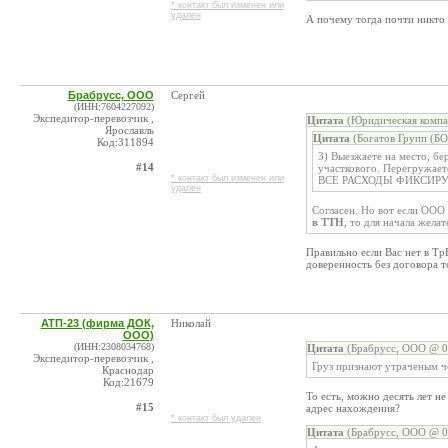
* контакт был изменен или
удален
А почему тогда почти никто
Брабрусс, ООО
Сергей
(ИНН:7604227092)
Экспедитор-перевозчик ,
Цитата
(Юридическая компа
Ярославль
Цитата
(Богатов Групп (Б
Код:311894
3) Выезжаете на место, бе
#14
участкового. Перегружаете
* контакт был изменен или
ВСЕ РАСХОДЫ ФИКСИРУ
удален
Согласен. Но вот если ООО 
в ТТН
, то для начала жела
Правильно если Вас нет в Тр
доверенность без договора 
АТП-23 (фирма ДОК,
Николай
ООО)
(ИНН:2308034768)
Цитата
(Брабрусс, ООО @ 06
Экспедитор-перевозчик ,
Груз признают утраченым че
Краснодар
Код:21679
То есть, можно десять лет не
#15
адрес нахождения?
* контакт был удален
Цитата
(Брабрусс, ООО @ 06