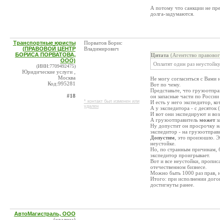
А потому что санкции не пр
долга-задумаются.
Транспортные юристы
Порватов Борис
(ПРАВОВОЙ ЦЕНТР
Владимирович
БОРИСА ПОРВАТОВА,
Цитата
(Агентство правовог
ООО)
Оплатят один раз неустойк
(ИНН:7709492475)
Юридические услуги ,
Москва
Не могу согласиться с Вами 
Код:995281
Вот по чему.
Представьте, что грузоотпра
#18
он запасные части по России
* контакт был изменен или
И есть у него экспедитор, к
удален
А у экспедитора - с десяток 
И вот они экспедируют и возя
А грузоотправитель
может
за
Ну допустит он просрочку на 
экспедитор - на грузоотправ
Допустим
, это произошло. 
неустойке.
Но, по странным причинам, б
экспедитор проигрывает.
Вот и все неустойки, пропис
отечественном бизнесе.
Можно быть 1000 раз прав, н
Итого: при исполнении дого
достигнуты ранее.
АвтоМагистраль, ООО
(удалена)