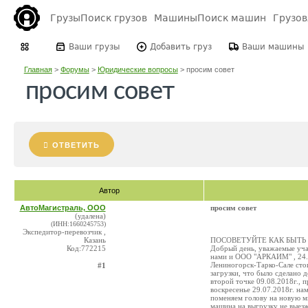
Грузы
Поиск грузов
Машины
Поиск машин
Грузо
Ваши грузы
Добавить груз
Ваши машины
Главная
>
Форумы
>
Юридические вопросы
>
просим совет
просим совет
ОТВЕТИТЬ
Автор
АвтоМагистраль, ООО
просим совет
(удалена)
(ИНН:1660245753)
Экспедитор-перевозчик ,
Казань
ПОСОВЕТУЙТЕ КАК БЫТЬ
Код:772215
Добрый день, уважаемые уч
нами и ООО "АРКАИМ" , 24.0
Лениногорск-Тарко-Сале стои
#1
загрузки, что было сделано д
второй точке 09.08.2018г.,
воскресенье 29.07.2018г. на
поменяем голову на новую мы
машина на выгрузку не выезж