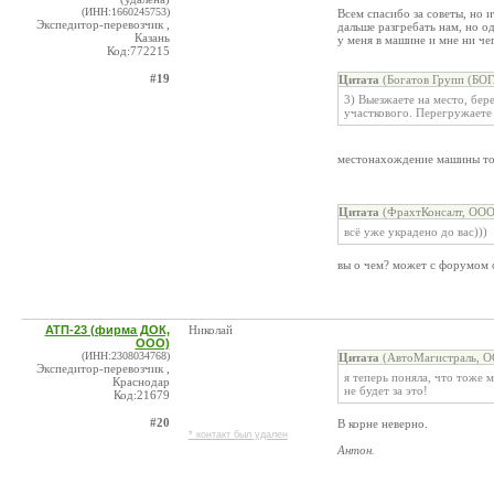
(ИНН:1660245753)
Всем спасибо за советы, но 
Экспедитор-перевозчик ,
дальше разгребать нам, но од
Казань
у меня в машине и мне ни чег
Код:772215
#19
Цитата
(Богатов Групп (БО
3) Выезжаете на место, бере
участкового. Перегружаете 
местонахождение машины то
Цитата
(ФрахтКонсалт, ООО
всё уже украдено до вас)))
вы о чем? может с форумом
АТП-23 (фирма ДОК,
Николай
ООО)
(ИНН:2308034768)
Цитата
(АвтоМагистраль, О
Экспедитор-перевозчик ,
я теперь поняла, что тоже м
Краснодар
не будет за это!
Код:21679
#20
В корне неверно.
* контакт был удален
Антон.