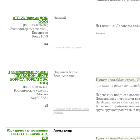
АТП-23 (фирма ДОК,
Николай
ООО)
(ИНН:2308034768)
Нет конечно. Договоры долж
Экспедитор-перевозчик ,
Краснодар
Антон.
Код:21679
#4
* контакт был удален
Транспортные юристы
Порватов Борис
(ПРАВОВОЙ ЦЕНТР
Владимирович
БОРИСА ПОРВАТОВА,
Цитата
(АвтоМагистраль, О
ООО)
ни куда не поеду до полной
(ИНН:7709492475)
Юридические услуги ,
Москва
Перевозчик подписал договор
Код:995281
Подозрения у него могли воз
На Вашем месте я бы уже нап
#5
А так же попробовал выяснит
* контакт был изменен или
груза грузоотправитель, в п
удален
Юридическая компания
Александр
DUALLEX (Бакин А.В.
ИП)
Цитата
(АвтоМагистраль, О