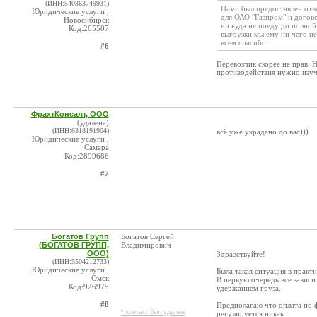
(ИНН:540363749931)
Нами был предоставлен отве
Юридические услуги ,
для ОАО "Газпром" и догово
Новосибирск
ни куда не поеду до полной
Код:265507
выгрузки мы ему ни чего не
всем спасибо.
#6
Перевозчик скорее не прав. 
противодействия нужно изуча
ФрахтКонсалт, ООО
(удалена)
(ИНН:6318191904)
всё уже украдено до вас)))
Юридические услуги ,
Самара
Код:2899686
#7
Богатов Групп
Богатов Сергей
(БОГАТОВ ГРУПП,
Владимирович
ООО)
Здравствуйте!
(ИНН:5504212733)
Юридические услуги ,
Была такая ситуация в практи
Омск
В первую очередь все зависит
Код:926975
удержанием груза.
#8
Предполагаю что оплата по ф
* контакт был удален
регулируется никак.