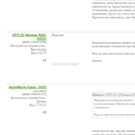
переносе даты выгрузки на п
перенести не представляется
оговорены сроки доставки, на
перевозки груза т.к у него в
Просим посоветовать, как бы
АТП-23 (фирма ДОК,
Николай
ООО)
(ИНН:2308034768)
Вариантов решения вашего в
Экспедитор-перевозчик ,
исполнению обязательства ли
Краснодар
Код:21679
Как лучше поступить вам по
#2
Антон.
* контакт был удален
АвтоМагистраль, ООО
(удалена)
(ИНН:1660245753)
Цитата
(АТП-23 (Романов П.
Экспедитор-перевозчик ,
Вариантов решения вашего 
Казань
к исполнению обязательства
Код:772215
стоимость.
#3
Как лучше поступить вам п
получается так, мы как пере
написать письмо об опоздани