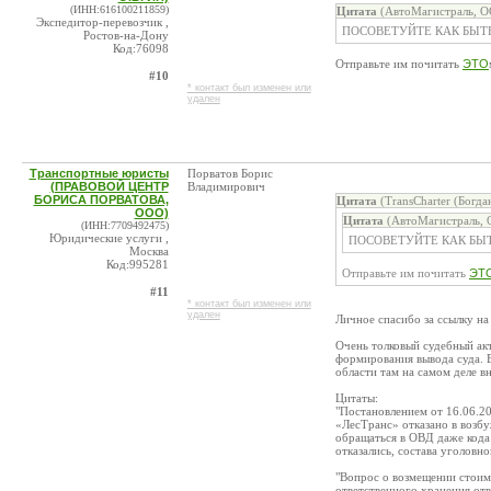
(ИНН:616100211859)
Цитата
(АвтоМагистраль, О
Экспедитор-перевозчик ,
ПОСОВЕТУЙТЕ КАК БЫТ
Ростов-на-Дону
Код:76098
Отправьте им почитать
ЭТО
#10
* контакт был изменен или
удален
Транспортные юристы
Порватов Борис
(ПРАВОВОЙ ЦЕНТР
Владимирович
БОРИСА ПОРВАТОВА,
Цитата
(TransCharter (Богда
ООО)
Цитата
(АвтоМагистраль, 
(ИНН:7709492475)
Юридические услуги ,
ПОСОВЕТУЙТЕ КАК БЫ
Москва
Код:995281
Отправьте им почитать
ЭТ
#11
* контакт был изменен или
удален
Личное спасибо за ссылку на
Очень толковый судебный акт
формирования вывода суда. 
области там на самом деле вн
Цитаты:
"Постановлением от 16.06.2
«ЛесТранс» отказано в возбу
обращаться в ОВД даже кода 
отказались, состава уголовно
"Вопрос о возмещении стоимо
ответственного хранения отв