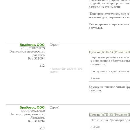
30 дней после просрочки пос
размере их стоимости.
"Принятие ответчиком мер к 
значения для разрешения нас
Рассмотрение спора в апелля
результат.
Брабрусс, ООО
Сергей
(ИНН:7604227092)
Экспедитор-перевозчик ,
Цитата
(АТП-23 (Романов П.
Ярославль
Вариантов решения вашего 
Код:311894
к исполнению обязательства
стоимость.
#12
* контакт был изменен или
Как лучше поступить вам п
удален
Антон.
Ерунду не пишите Антон.Груз
известно.
Брабрусс, ООО
Сергей
(ИНН:7604227092)
Экспедитор-перевозчик ,
Цитата
(АТП-23 (Романов П.
Ярославль
Нет конечно. Договоры дол
Код:311894
Антон.
#13