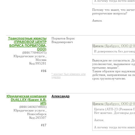
А почему тогда почти никт
Потому что знают, что ничег
риторические вопросы?
Антон.
Транспортные юристы
Порватов Борис
(ПРАВОВОЙ ЦЕНТР
Владимирович
БОРИСА ПОРВАТОВА,
Цитата
(Брабрусс, ООО @ 06
ООО)
И доверенность без догово
(ИНН:7709492475)
Юридические услуги ,
Москва
Вынужден не согласиться. Д
Код:995281
уполномочие, выдаваемое од
третьими лицами".
#16
Таким образом при надлежа
* контакт был изменен или
действия, направленные на п
удален
срок грузополучателю.
Юридическая компания
Александр
DUALLEX (Бакин А.В.
ИП)
Цитата
(Брабрусс, ООО @ 06
(ИНН:540363749931)
Цитата (АТП-23 (Романов П
Юридические услуги ,
Нет конечно. Договоры дол
Новосибирск
Код:265507
Антон.
#17
А почему тогда почти никт